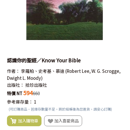
認識你的聖經／Know Your Bible
作者：
李羅柏、史考基、慕迪
(Robert Lee, W. G. Scrogge,
Dwight L. Moody)
出版社：
拾珍出版社
594
特價 NT
660
參考庫存量：
1
(可訂購商品，若庫存數量不足，將於結帳後為您進貨，請安心訂購)
加入購物車
加入喜愛商品