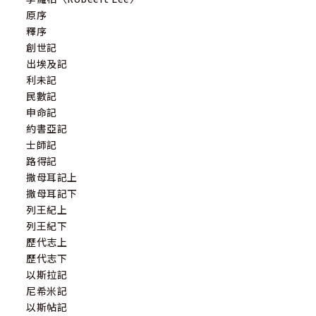
原序
釋序
創世記
出埃及記
利未記
民數記
申命記
約書亞記
士師記
路得記
撒母耳記上
撒母耳記下
列王紀上
列王紀下
歷代志上
歷代志下
以斯拉記
尼希米記
以斯帖記