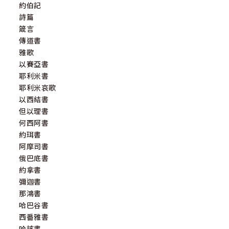
約伯記
詩篇
箴言
傳道書
雅歌
以賽亞書
耶利米書
耶利米哀歌
以西結書
但以理書
何西阿書
約珥書
阿摩司書
俄巴底書
約拿書
彌迦書
那鴻書
哈巴谷書
西番雅書
哈該書