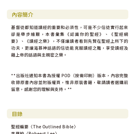
內容簡介
基督徒都知道讀經的重要和必須性，可是不少信徒實行起來
卻是舉步維艱，本書彙集《認識你的聖經》、《聖經綱
要》、《讀經之樂》，不僅讓讀者看到先賢在聖經上所下的
功夫，更讓渴慕神話語的信徒能克服讀經之難，享受讀經及
藉上帝的話語與主親密之樂。
**出版社通知本書為授權 POD（按需印刷）版本，內容完整
收錄原書內容並附版權頁，惟非原裝書籍，敬請讀者選購前
留意，感謝您的理解與支持。**
目錄
聖經編要〈The Outlined Bible〉
李羅柏〈Robeert Lee〉