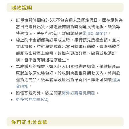
腓利鬥書
購物說明
希伯來書
雅各書
訂單備貨時間約3-5天不包含週末及國定假日，庫存足夠為
彼得前書
當日或隔日出貨，如遇廠商調貨時間延長或絕版、缺貨等
彼得後書
特殊情況，將另行通知。詳細請點選
常見訂單問題
。
約翰一書
線上刷卡金額僅為訂單成立時，銀行預先授權金額，並未
約翰二書
立即扣款，待訂單完成寄出當日將進行請款，實際請款金
約翰三書
額即為出貨單上金額，故如有更改訂單、缺貨或取消訂
猶大書
購，皆不會有刷退程序產生。
啟示錄
為維護您的權益，如因個人因素欲辦理退貨，請維持產品
原狀並依原包裝包好，於收到商品鑑賞期七天內，將與欲
史考基(W.G. Sarogge) 編
退貨之商品、紙本發票及原出貨單寄回。詳細可閱讀
退換
貨須知
。
卷一
如需寄送海外，歡迎閱讀
海外訂購常見問題
。
第一篇 聖經概論
更多常見問題FAQ
第二篇 舊約概論
第三篇 創世記
第四篇 出埃及記
你可能也會喜歡
第五篇 利未記