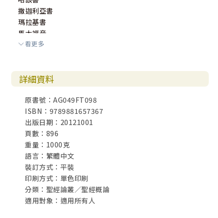
撒迦利亞書
瑪拉基書
馬太福音
看更多
馬可福音
路加福音
約翰福音
詳細資料
使徒行傳
羅馬書
原書號：AG049FT098
哥林多前書
ISBN：9789881657367
哥林多後書
出版日期：20121001
馬拉太書
頁數：896
以弗所書
重量：1000克
腓立比書
語言：繁體中文
歌羅西書
裝訂方式：平裝
帖撒羅尼迦前書
印刷方式：單色印刷
帖撒羅尼迦後書
分類：聖經論叢／聖經概論
提摩太前書
適用對象：適用所有人
提摩太後書
提多書