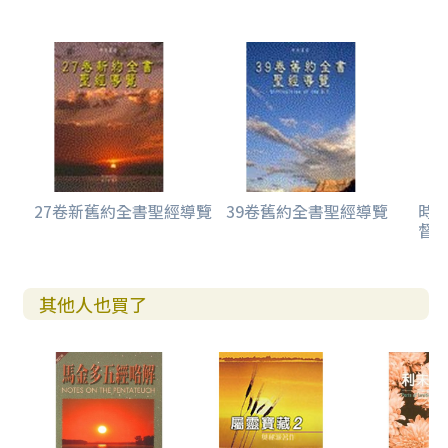
第六篇 民數記
第七篇 申命記
第八篇 歷史書
第九篇 約書亞記
第十篇 士師記
第十一篇 路得記
第十二篇 撒母耳記上
第十三篇 撒母耳記下
第十四篇 列王紀上
第十五篇 列王紀中
27卷新舊約全書聖經導覽
39卷舊約全書聖經導覽
時
督
第十六篇 列王紀下
第十七篇 歷代志上下
第十八篇 以斯拉記
第十九篇 尼希米記
其他人也買了
第二十篇 以斯帖記
卷二
第一篇 詩的概述
第二篇 約伯記
第三篇 詩篇