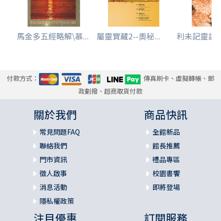
第四篇 智慧書概述
第五篇 箴言
第六篇 傳道書
馬金多五經略解\慕...
屬靈寶藏2--奧秘...
利未記靈訓
第七篇 雅歌
第八篇 先知書概述
第九篇 以賽亞書
第十篇 耶利米書
付款方式：
傳真刷卡、虛擬轉帳、郵
第十一篇 耶利米哀歌
政劃撥、超商取貨付款
第十二篇 以西結書
第十三篇 但以理書
關於我們
商品快訊
第十四篇 何西阿書
第十五篇 約珥書
常見問題FAQ
全館新品
第十六篇 阿摩司書
聯絡我們
館長推薦
第十七篇 俄巴底書
門市資訊
禮品專區
第十八篇 約拿書
徵人啟事
校園書饗
第十九篇 彌迦書
消息活動
即將登場
第二十篇 那鴻書
第二十三篇 哈該書
隱私權政策
第二十四篇 撒迦利亞書
注目優惠
訂閱服務