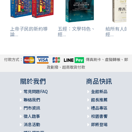
上帝子民的新約導
五經：文學特色、
給所有人的
論...
經...
經...
付款方式：
傳真刷卡、虛擬轉帳、郵
政劃撥、超商取貨付款
關於我們
商品快訊
常見問題FAQ
全館新品
聯絡我們
館長推薦
門市資訊
禮品專區
徵人啟事
校園書饗
消息活動
即將登場