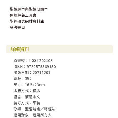
聖經譯本與聖經研讀本
舊約釋義工具書
聖經研究網站資料庫
參考書目
詳細資料
原書號：TGST202103
ISBN：9789575569150
出版日期：20211201
頁數：352
尺寸：16.5x23cm
排版方式：橫排
語言：繁體中文
裝訂方式：平裝
分類：聖經論叢／釋經法
適用對象：適用所有人