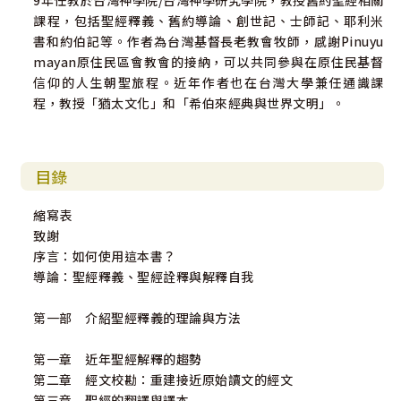
9年任教於台灣神學院/台灣神學研究學院，教授舊約聖經相關
課程，包括聖經釋義、舊約導論、創世記、士師記、耶利米
書和約伯記等。作者為台灣基督長老教會牧師，感謝Pinuyu
mayan原住民區會教會的接納，可以共同參與在原住民基督
信仰的人生朝聖旅程。近年作者也在台灣大學兼任通識課
程，教授「猶太文化」和「希伯來經典與世界文明」。
目錄
縮寫表
致謝
序言：如何使用這本書？
導論：聖經釋義、聖經詮釋與解釋自我
第一部 介紹聖經釋義的理論與方法
第一章 近年聖經解釋的趨勢
第二章 經文校勘：重建接近原始讀文的經文
第三章 聖經的翻譯與譯本