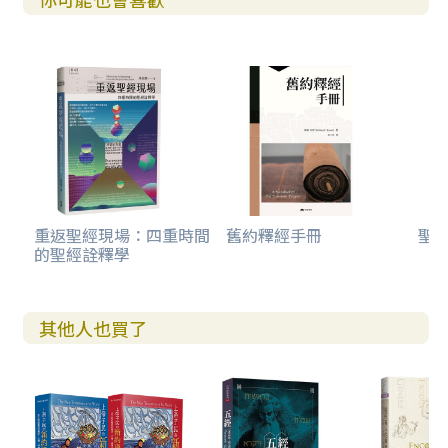
重返聖經現場：四重時間
舊約釋經手冊
聖
的聖經詮釋學
其他人也買了