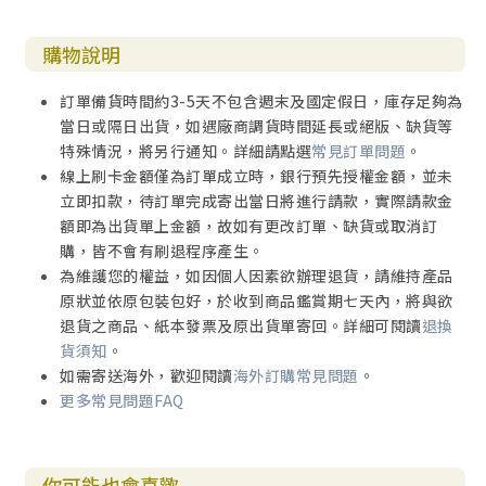
購物說明
訂單備貨時間約3-5天不包含週末及國定假日，庫存足夠為
當日或隔日出貨，如遇廠商調貨時間延長或絕版、缺貨等
特殊情況，將另行通知。詳細請點選
常見訂單問題
。
線上刷卡金額僅為訂單成立時，銀行預先授權金額，並未
立即扣款，待訂單完成寄出當日將進行請款，實際請款金
額即為出貨單上金額，故如有更改訂單、缺貨或取消訂
購，皆不會有刷退程序產生。
為維護您的權益，如因個人因素欲辦理退貨，請維持產品
原狀並依原包裝包好，於收到商品鑑賞期七天內，將與欲
退貨之商品、紙本發票及原出貨單寄回。詳細可閱讀
退換
貨須知
。
如需寄送海外，歡迎閱讀
海外訂購常見問題
。
更多常見問題FAQ
你可能也會喜歡