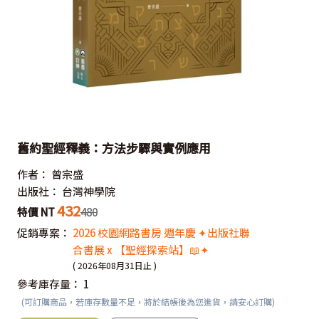
舊約聖經釋義：方法步驟與實例應用
作者：
曾宗盛
出版社：
台灣神學院
432
特價 NT
480
促銷專案：
2026 校園網路書房 週年慶 ✦出版社聯
合書展 x 【聖經探索站】📖✦
( 2026年08月31日止 )
參考庫存量：
1
(可訂購商品，若庫存數量不足，將於結帳後為您進貨，請安心訂購)