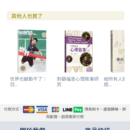
其他人也買了
世界也撼動不了：
對觀福音心理敘事研
給所有人的
羽...
究
經...
付款方式：
傳真刷卡、虛擬轉帳、郵
政劃撥、超商取貨付款