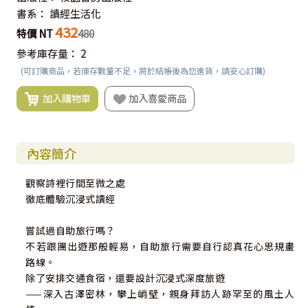
書系：
讀經生活化
432
特價 NT
480
參考庫存量：
2
(可訂購商品，若庫存數量不足，將於結帳後為您進貨，請安心訂購)
加入購物車
加入喜愛商品
內容簡介
觀察詩裡行間至微之處
徹底體驗沉浸式讀經
嘗試過自助旅行嗎？
不若跟團出遊那般輕易，自助旅行需要自行認真花心思規畫
路線。
除了安排交通食宿，還要設計沉浸式深度旅遊
——深入古澤密林，攀上峭壁，親身拜訪人跡罕至的風土人