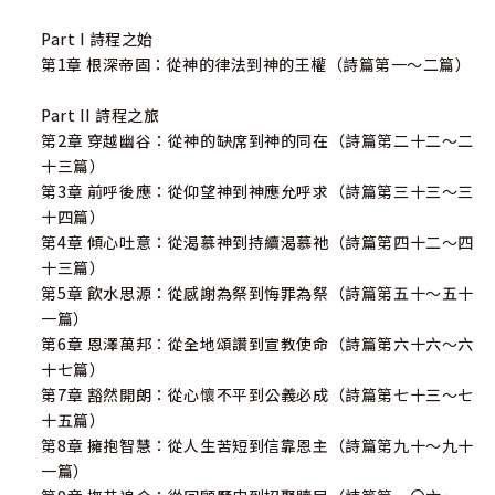
Part I 詩程之始
第1章 根深帝固：從神的律法到神的王權（詩篇第一～二篇）
Part II 詩程之旅
第2章 穿越幽谷：從神的缺席到神的同在（詩篇第二十二～二
十三篇）
第3章 前呼後應：從仰望神到神應允呼求（詩篇第三十三～三
十四篇）
第4章 傾心吐意：從渴慕神到持續渴慕祂（詩篇第四十二～四
十三篇）
第5章 飲水思源：從感謝為祭到悔罪為祭（詩篇第五十～五十
一篇）
第6章 恩澤萬邦：從全地頌讚到宣教使命（詩篇第六十六～六
十七篇）
第7章 豁然開朗：從心懷不平到公義必成（詩篇第七十三～七
十五篇）
第8章 擁抱智慧：從人生苦短到信靠恩主（詩篇第九十～九十
一篇）