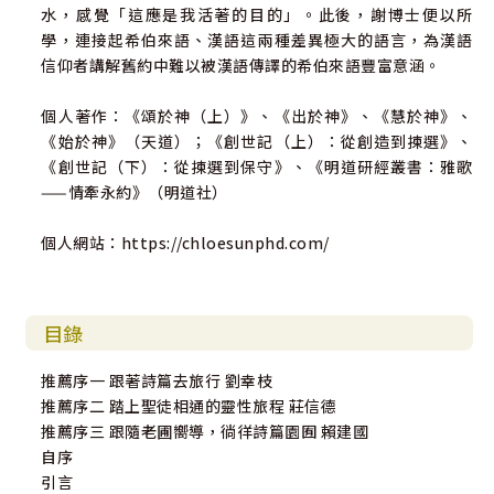
水，感覺「這應是我活著的目的」。此後，謝博士便以所
學，連接起希伯來語、漢語這兩種差異極大的語言，為漢語
信仰者講解舊約中難以被漢語傳譯的希伯來語豐富意涵。
個人著作：《頌於神（上）》、《出於神》、《慧於神》、
《始於神》（天道）；《創世記（上）：從創造到揀選》、
《創世記（下）：從揀選到保守》、《明道研經叢書：雅歌
——情牽永約》（明道社）
個人網站：https://chloesunphd.com/
目錄
推薦序一 跟著詩篇去旅行 劉幸枝
推薦序二 踏上聖徒相通的靈性旅程 莊信德
推薦序三 跟隨老圃嚮導，徜徉詩篇園囿 賴建國
自序
引言