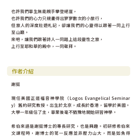
也許我們畢生無能親手攀登絕崖，
也許我們的心力只規畫得出寥寥數次的小旅行，
但旅人的深度壯遊札記，卻讓我們的心靈得以跟著一同上行
至山巔。
來吧，讓我們跟著詩人一同踏上這段靈性之旅，
上行至耶和華的殿中，一同敬拜。
作者介紹
謝挺
現任美國正道福音神學院（Logos Evangelical Seminar
y）舊約研究教授。出生於北京，成長於香港，留學於美國。
大學一年級信了主，畢業後毫不猶豫地開始研習神學。
希伯來語是謝挺博士的專長研究，也是興趣。初研修希伯來
文課程時，謝博士的第一反應並非壓力山大，而是如魚得