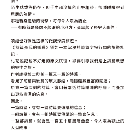
情。
陌生感或許仍在，但手中那冷掉的山野粗茶，卻隱隱嚐得到
居民的熱情。
那種親身體驗的衝擊，每每令人嘆為觀止
——有時就是幾處不起眼的小地方，竟串起了歷史大事件。
讀經也好像是這樣的微觀深度旅遊。
《詩篇是我的嚮導》猶如一本沉浸於詩篇字裡行間的旅遊札
記，
札記雖記載不好走的原文仄徑，卻要引導我們踏上詩篇默想
的靈性之旅。
作者謝挺博士爬梳一篇又一篇的詩篇，
看見了前篇與後篇的原文脈絡，隱隱蘊藏豐富的關連；
原來一篇深刻的詩篇，會因著鄰近詩篇隱隱的呼應，而疊加
出更為豐滿的信息。
因此，
一篇詩篇，會有一篇詩篇要傳講的信息；
一組詩篇，會有一組詩篇要傳講的一整套信息；
一整部詩篇，就會是一百五十篇層層疊疊、令人嘆為觀止的
大型敘事。