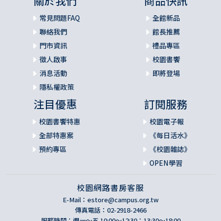
關於我們
商品快訊
常見問題FAQ
全館新品
聯絡我們
館長推薦
門市資訊
禮品專區
徵人啟事
校園書饗
消息活動
即將登場
隱私權政策
注目優惠
訂閱服務
校園書饗特惠
校園電子報
全部特惠案
《每日活水》
預約專區
《校園雜誌》
OPEN學習
校園網路書房客服
E-Mail：
estore@campus.org.tw
傳真電話：02-2918-2466
服務時間：週一～五 10:00～12:30；13:30～18:00