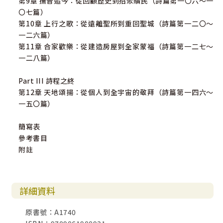
第9章 撫昔追今：從回顧歷史到招聚贖民（詩篇第一〇六～一
〇七篇）
第10章 上行之歌：從遠離聖所到重回聖城（詩篇第一二〇～
一二六篇）
第11章 合家歡樂：從建造房屋到全家蒙福（詩篇第一二七～
一二八篇）
Part III 詩程之終
第12章 天地頌揚：從個人到全宇宙的敬拜（詩篇第一四六～
一五〇篇）
簡寫表
參考書目
附註
詳細資料
原書號：A1740