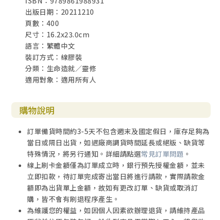
ISBN：9789861988931
出版日期：20211210
頁數：400
尺寸：16.2x23.0cm
語言：繁體中文
裝訂方式：線膠裝
分類：生命造就／靈修
適用對象：適用所有人
購物說明
訂單備貨時間約3-5天不包含週末及國定假日，庫存足夠為
當日或隔日出貨，如遇廠商調貨時間延長或絕版、缺貨等
特殊情況，將另行通知。詳細請點選
常見訂單問題
。
線上刷卡金額僅為訂單成立時，銀行預先授權金額，並未
立即扣款，待訂單完成寄出當日將進行請款，實際請款金
額即為出貨單上金額，故如有更改訂單、缺貨或取消訂
購，皆不會有刷退程序產生。
為維護您的權益，如因個人因素欲辦理退貨，請維持產品