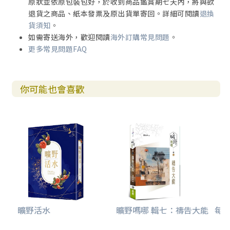
原狀並依原包裝包好，於收到商品鑑賞期七天內，將與欲
退貨之商品、紙本發票及原出貨單寄回。詳細可閱讀
退換
貨須知
。
如需寄送海外，歡迎閱讀
海外訂購常見問題
。
更多常見問題FAQ
你可能也會喜歡
曠野活水
曠野嗎哪 輯七：禱告大能
每日