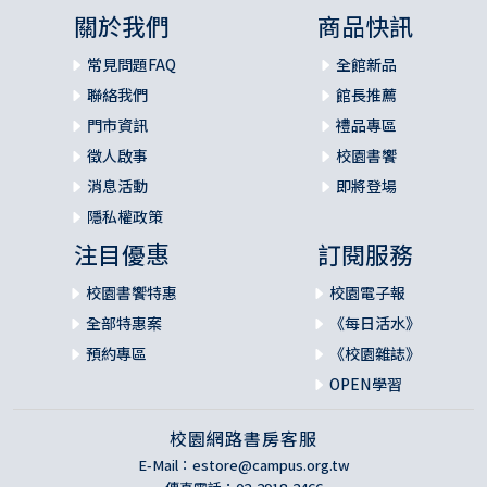
關於我們
商品快訊
常見問題FAQ
全館新品
聯絡我們
館長推薦
門市資訊
禮品專區
徵人啟事
校園書饗
消息活動
即將登場
隱私權政策
注目優惠
訂閱服務
校園書饗特惠
校園電子報
全部特惠案
《每日活水》
預約專區
《校園雜誌》
OPEN學習
校園網路書房客服
E-Mail：
estore@campus.org.tw