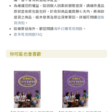
為維護您的權益，如因個人因素欲辦理退貨，請維持產品
原狀並依原包裝包好，於收到商品鑑賞期七天內，將與欲
退貨之商品、紙本發票及原出貨單寄回。詳細可閱讀
退換
貨須知
。
如需寄送海外，歡迎閱讀
海外訂購常見問題
。
更多常見問題FAQ
你可能也會喜歡