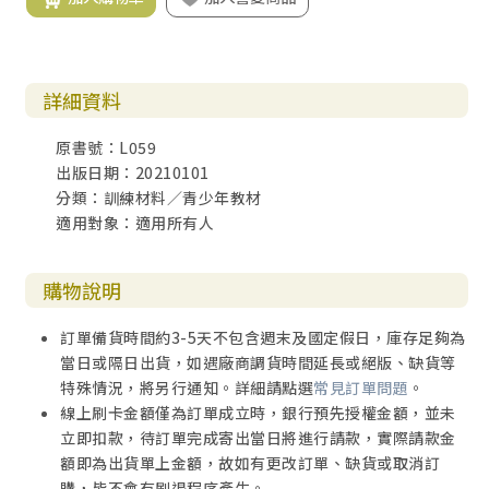
詳細資料
原書號：L059
出版日期：20210101
分類：訓練材料／青少年教材
適用對象：適用所有人
購物說明
訂單備貨時間約3-5天不包含週末及國定假日，庫存足夠為
當日或隔日出貨，如遇廠商調貨時間延長或絕版、缺貨等
特殊情況，將另行通知。詳細請點選
常見訂單問題
。
線上刷卡金額僅為訂單成立時，銀行預先授權金額，並未
立即扣款，待訂單完成寄出當日將進行請款，實際請款金
額即為出貨單上金額，故如有更改訂單、缺貨或取消訂
購，皆不會有刷退程序產生。