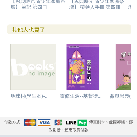
【恩典時光 青少年家庭祭
【恩典時光 青少年家庭祭
【
壇】 筆記 第四冊
壇】 帶領人手冊 第四冊
壇】
其他人也買了
地球村(學生本)-...
靈修生活--基督徒...
罪與恩典(教師
付款方式：
傳真刷卡、虛擬轉帳、郵
政劃撥、超商取貨付款