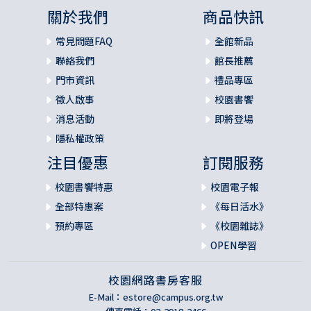
關於我們
商品快訊
常見問題FAQ
全館新品
聯絡我們
館長推薦
門市資訊
禮品專區
徵人啟事
校園書饗
消息活動
即將登場
隱私權政策
注目優惠
訂閱服務
校園書饗特惠
校園電子報
全部特惠案
《每日活水》
預約專區
《校園雜誌》
OPEN學習
校園網路書房客服
E-Mail：
estore@campus.org.tw