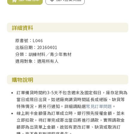
詳細資料
原書號：L046
出版日期：20160401
分類：訓練材料／青少年教材
適用對象：適用所有人
購物說明
訂單備貨時間約3-5天不包含週末及國定假日，庫存足夠為
當日或隔日出貨，如遇廠商調貨時間延長或絕版、缺貨等
特殊情況，將另行通知。詳細請點選
常見訂單問題
。
線上刷卡金額僅為訂單成立時，銀行預先授權金額，並未
立即扣款，待訂單完成寄出當日將進行請款，實際請款金
額即為出貨單上金額，故如有更改訂單、缺貨或取消訂
購，皆不會有刷退程序產生。