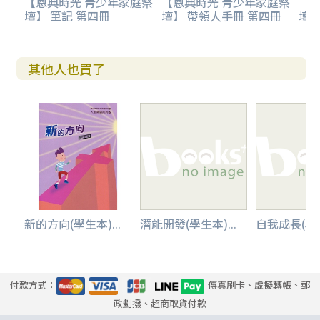
【恩典時光 青少年家庭祭
【恩典時光 青少年家庭祭
【
壇】 筆記 第四冊
壇】 帶領人手冊 第四冊
壇】
其他人也買了
新的方向(學生本)...
潛能開發(學生本)...
自我成長(學生
付款方式：
傳真刷卡、虛擬轉帳、郵
政劃撥、超商取貨付款