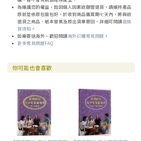
為維護您的權益，如因個人因素欲辦理退貨，請維持產品
原狀並依原包裝包好，於收到商品鑑賞期七天內，將與欲
退貨之商品、紙本發票及原出貨單寄回。詳細可閱讀
退換
貨須知
。
如需寄送海外，歡迎閱讀
海外訂購常見問題
。
更多常見問題FAQ
你可能也會喜歡