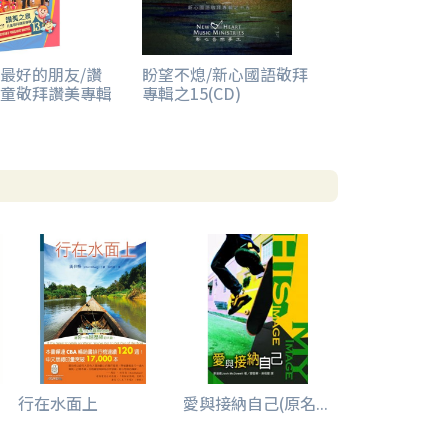
最好的朋友/讚
盼望不熄/新心國語敬拜
童敬拜讚美專輯
專輯之15(CD)
行在水面上
愛與接納自己(原名...