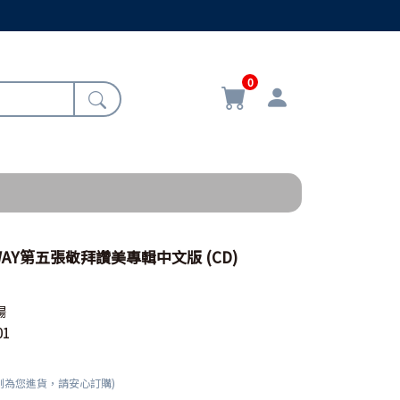
0
WAY第五張敬拜讚美專輯中文版 (CD)
場
01
刻為您進貨，請安心訂購)