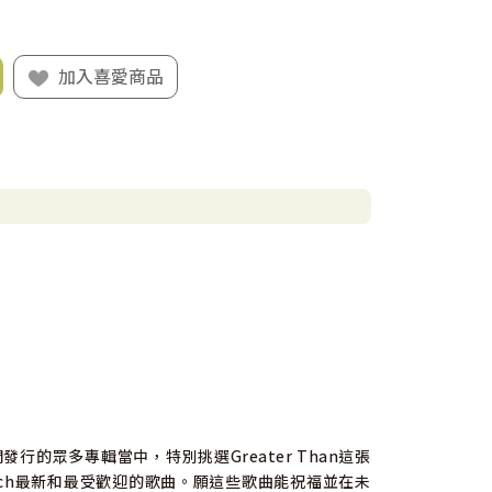
加入喜愛商品
行的眾多專輯當中，特別挑選Greater Than這張
urch最新和最受歡迎的歌曲。願這些歌曲能祝福並在未