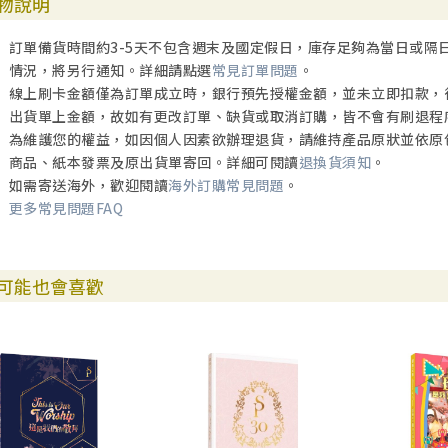
物說明
訂單備貨時間約3-5天不包含週末及國定假日，庫存足夠為當日或隔
情況，將另行通知。詳細請點選
常見訂單問題
。
線上刷卡金額僅為訂單成立時，銀行預先授權金額，並未立即扣款，
出貨單上金額，故如有更改訂單、缺貨或取消訂購，皆不會有刷退程
為維護您的權益，如因個人因素欲辦理退貨，請維持產品原狀並依原
商品、紙本發票及原出貨單寄回。詳細可閱讀
退換貨須知
。
如需寄送海外，歡迎閱讀
海外訂購常見問題
。
更多常見問題FAQ
可能也會喜歡