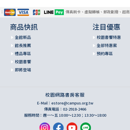
式：
傳真刷卡、虛擬轉帳、郵政劃撥、超商
商品快訊
注目優惠
全館新品
校園書饗特惠
館長推薦
全部特惠案
禮品專區
預約專區
校園書饗
即將登場
校園網路書房客服
E-Mail：
estore@campus.org.tw
傳真電話：02-2918-2466
服務時間：週一～五 10:00～12:30；13:30～18:00