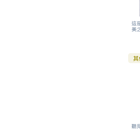
這是
美
其
聽見