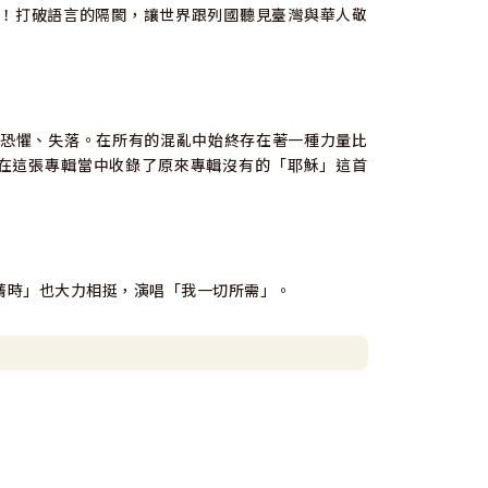
！打破語言的隔閡，讓世界跟列國聽見臺灣與華人敬
、恐懼、失落。在所有的混亂中始終存在著一種力量比
在這張專輯當中收錄了原來專輯沒有的「耶穌」這首
蒨時」也大力相挺，演唱「我一切所需」。