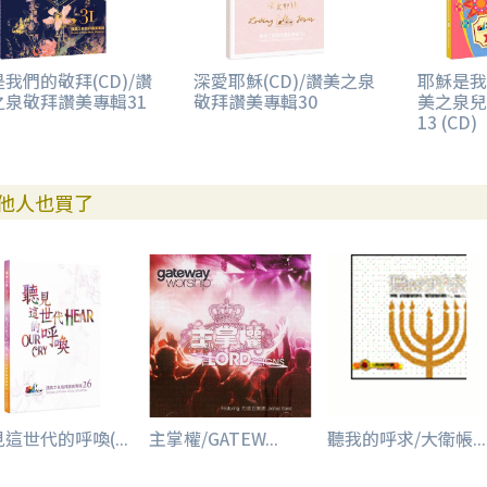
我們的敬拜(CD)/讚
深愛耶穌(CD)/讚美之泉
耶穌是我
之泉敬拜讚美專輯31
敬拜讚美專輯30
美之泉兒
13 (CD)
他人也買了
這世代的呼喚(...
主掌權/GATEW...
聽我的呼求/大衛帳...