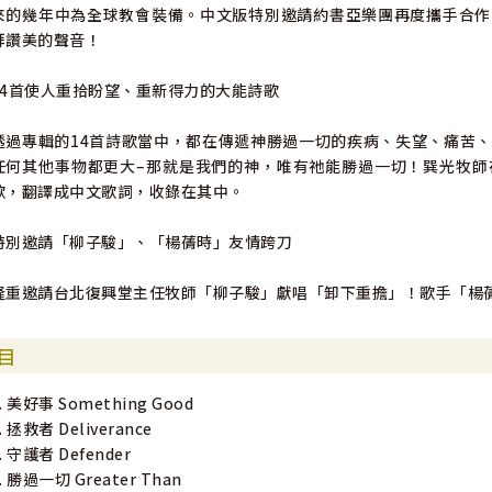
來的幾年中為全球教會裝備。中文版特別邀請約書亞樂團再度攜手合作
拜讚美的聲音！
14首使人重拾盼望、重新得力的大能詩歌
透過專輯的14首詩歌當中，都在傳遞神勝過一切的疾病、失望、痛苦
任何其他事物都更大–那就是我們的神，唯有祂能勝過一切！巽光牧師
歌，翻譯成中文歌詞，收錄在其中。
特別邀請「柳子駿」、「楊蒨時」友情跨刀
隆重邀請台北復興堂主任牧師「柳子駿」獻唱「卸下重擔」！歌手「楊
目
. 美好事 Something Good
. 拯救者 Deliverance
. 守護者 Defender
. 勝過一切 Greater Than