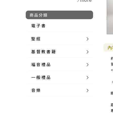
商品分類
電 子 書
聖 經
內
基 督 教 書 籍
新 舊 約 聖 經
福 音 禮 品
簡 體 聖 經
聖 經 論 叢
和 合 本
一 般 禮 品
英 文 聖 經
神 學 類
福 音 飾 品 配 件
和 合 本 標 點
參 考 書 工 具 書
音 樂
外 文 聖 經
實 踐 神 學
福 音 家 飾 用 品
一 般 卡 片
新 標 點 和 合 本
K J V
摩 西 五 經
系 統 神 學
福 音 項 鍊
讀 經 法
中 外 文 聖 經
教 會 歷 史
福 音 生 活 雜 貨
一 般 文 具
詩 本 樂 譜
和 合 本 修 訂 版
E S V
歷 史 書
神 、 創 造
宣 教 差 傳
福 音 耳 環 / 耳 夾
福 音 桌 飾 品
萬 用 卡
釋 經 法
創 世 記