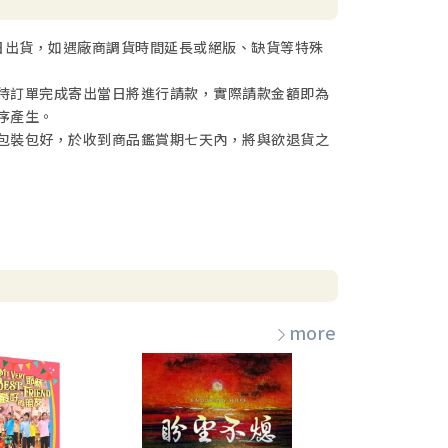
日出貨，如遇廠商調貨時間延長或絕版、缺貨等特殊
待訂單完成寄出當日將進行請款，實際請款金額即為
序產生。
包裝包好，於收到商品鑑賞期七天內，將與欲退貨之
more