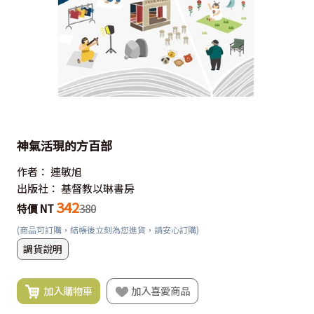
神氣活現的方百部
作者：
連敏旭
出版社：
基督教以琳書房
342
特價 NT
380
(商品可訂購，結帳後立刻為您進貨，請安心訂購)
調貨說明
加入購物車
加入喜愛商品