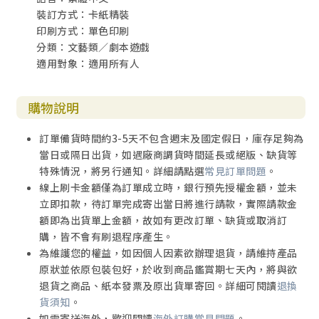
裝訂方式：卡紙精裝
印刷方式：單色印刷
分類：文藝類／劇本遊戲
適用對象：適用所有人
購物說明
訂單備貨時間約3-5天不包含週末及國定假日，庫存足夠為
當日或隔日出貨，如遇廠商調貨時間延長或絕版、缺貨等
特殊情況，將另行通知。詳細請點選
常見訂單問題
。
線上刷卡金額僅為訂單成立時，銀行預先授權金額，並未
立即扣款，待訂單完成寄出當日將進行請款，實際請款金
額即為出貨單上金額，故如有更改訂單、缺貨或取消訂
購，皆不會有刷退程序產生。
為維護您的權益，如因個人因素欲辦理退貨，請維持產品
原狀並依原包裝包好，於收到商品鑑賞期七天內，將與欲
退貨之商品、紙本發票及原出貨單寄回。詳細可閱讀
退換
貨須知
。
如需寄送海外，歡迎閱讀
海外訂購常見問題
。