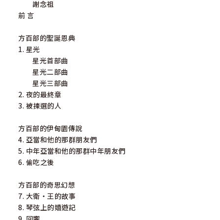
謝念祖
前 言
方百部的聖誕恩典
1. 星光
星光首部曲
星光二部曲
星光三部曲
2. 夜的最終章
3. 被揀選的人
方百部的伊甸園傳說
4. 亞當和他的那群朋友們
5. 中年亞當和他的那群中年朋友們
6. 偷吃之後
方百部的奇思幻想
7. 大衛‧王的故事
8. 琴弦上的嬉遊記
9. 回響