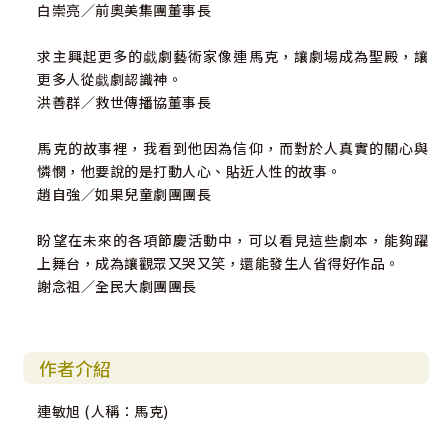
白崇亮／前奧美集團董事長
求主興起更多的戱劇藝術家像連馬克，讓劇場成為聖殿，讓
更多人從戱劇認識神。
洪善群／救世傳播協董事長
馬克的故事裡，我看到他因為信仰，而對於人真實的關心與
憐憫，他要說的是打動人心、貼近人性的故事。
趙自強／如果兒童劇團團長
盼望在未來的各項節慶活動中，可以看見這些劇本，能夠躍
上舞台，成為讓觀眾又哭又笑，還能發生人省得好作品。
謝念祖／全民大劇團團長
作者介紹
連敏旭 (人稱：馬克)