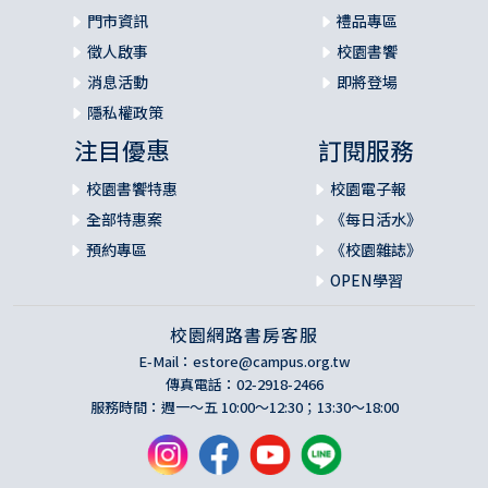
門市資訊
禮品專區
徵人啟事
校園書饗
消息活動
即將登場
隱私權政策
注目優惠
訂閱服務
校園書饗特惠
校園電子報
全部特惠案
《每日活水》
預約專區
《校園雜誌》
OPEN學習
校園網路書房客服
E-Mail：
estore@campus.org.tw
傳真電話：02-2918-2466
服務時間：週一～五 10:00～12:30；13:30～18:00