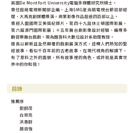
英國De Montfort University電腦多媒體研究所碩士。
曾任超級電視新聞部企編、上海SMG星尚酷電視台節目部經
理、大馬克創媒體導演。商業影像作品超過四百部以上。
曾經入圍國際艾美獎紀錄片，第四十九屆休士頓國際影展，
第六届澳門國際影展；十五年舞台劇影像設計經驗、編導多
齣音樂舞台戲劇。現為醒吾科大數位設計系助理教授。
擅長以嶄新且全然顛覆的戲劇展演方式，詮釋人們熟知的聖
經故事。看似千百年前的古老故事，在現代視角的解讀下，
有了意料之外的面貌，所有故事裡的角色，或許就是真實世
界中的你和我！
目錄
推薦序
劉群茂
白崇亮
洪善群
趙自強