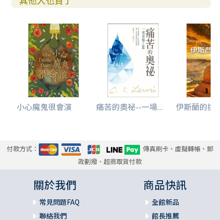
其他人也買了
小心魔鬼很會演
痛苦的奧祕--一場...
伊斯蘭的挑戰-
付款方式：
傳真刷卡、虛擬轉帳、郵
政劃撥、超商取貨付款
關於我們
商品快訊
常見問題FAQ
全館新品
聯絡我們
館長推薦