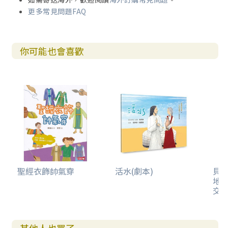
更多常見問題FAQ
你可能也會喜歡
聖經衣飾帥氣穿
活水(劇本)
貝河
地
交