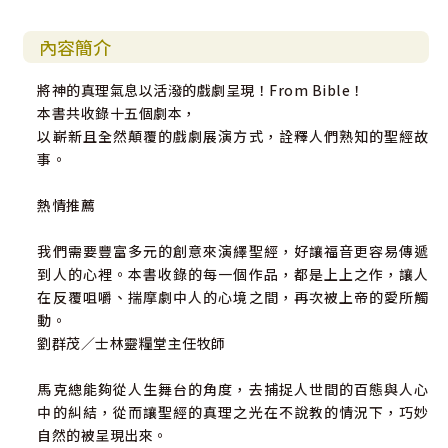
內容簡介
將神的真理氣息以活潑的戲劇呈現！From Bible！
本書共收錄十五個劇本，
以嶄新且全然顛覆的戲劇展演方式，詮釋人們熟知的聖經故
事。
熱情推薦
我們需要豐富多元的創意來演繹聖經，好讓福音更容易傳遞
到人的心裡。本書收錄的每一個作品，都是上上之作，讓人
在反覆咀嚼、揣摩劇中人的心境之間，再次被上帝的愛所觸
動。
劉群茂／士林靈糧堂主任牧師
馬克總能夠從人生舞台的角度，去捕捉人世間的百態與人心
中的糾結，從而讓聖經的真理之光在不說教的情況下，巧妙
自然的被呈現出來。