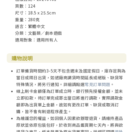
頁數：124
尺寸：18.5 x 25.5cm
重量：280克
語言：繁體中文
分類：文藝類／劇本遊戲
適用對象：適用所有人
購物說明
訂單備貨時間約3-5天不包含週末及國定假日，庫存足夠為
當日或隔日出貨，如遇廠商調貨時間延長或絕版、缺貨等
特殊情況，將另行通知。詳細請點選
常見訂單問題
。
線上刷卡金額僅為訂單成立時，銀行預先授權金額，並未
立即扣款，待訂單完成寄出當日將進行請款，實際請款金
額即為出貨單上金額，故如有更改訂單、缺貨或取消訂
購，皆不會有刷退程序產生。
為維護您的權益，如因個人因素欲辦理退貨，請維持產品
原狀並依原包裝包好，於收到商品鑑賞期七天內，將與欲
退貨之商品、紙本發票及原出貨單寄回。詳細可閱讀
退換