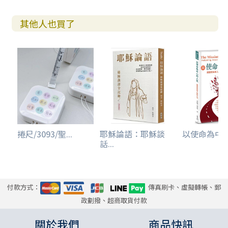
其他人也買了
捲尺/3093/聖...
耶穌論語：耶穌談
以使命為中
話...
付款方式：
傳真刷卡、虛擬轉帳、郵
政劃撥、超商取貨付款
關於我們
商品快訊