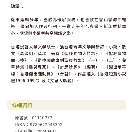
陳潔心
從事編輯多年，喜歡為作家服務，也喜歡在書山書海中暢
遊。偶爾加入作者行列，一嘗走筆的苦與樂。近年重拾童
心，期望與小讀者共享閱讀之樂。
香港浸會大學文學碩士。獲香港青年文學獎新詩、小說、散
文（高級組）獎項。著有《聖經動物大特寫》、《聖經寶物
開心找》、《從中國故事到聖經故事》（一）、（二）；兒
童詩集《爆笑專家》、《奇思妙想》（編著）；《躍出地平
線：香港傑出運動員》（合著）。作品選入《香港短篇小說
選1996-1997》及《文思大爆發》。
詳細資料
原書號：01110272
ISBN：9789622946392
出版日期：20240401