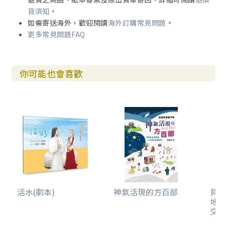
貨須知
。
如需寄送海外，歡迎閱讀
海外訂購常見問題
。
更多常見問題FAQ
你可能也會喜歡
活水(劇本)
神氣活現的方百部
貝河
地
交