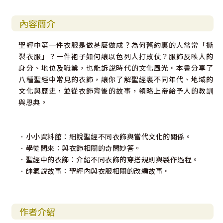
內容簡介
聖經中第一件衣服是做甚麼做成？為何舊約裏的人常常「撕
裂衣服」？一件袍子如何讓以色列人打敗仗？服飾反映人的
身分、地位及職業，也能訴說時代的文化風光。本書分享了
八種聖經中常見的衣飾，讓你了解聖經裏不同年代、地域的
文化與歷史，並從衣飾背後的故事，領略上帝給予人的教訓
與恩典。
．小小資料館：細說聖經不同衣飾與當代文化的關係。
．學從問來：與衣飾相關的奇問妙答。
．聖經中的衣飾：介紹不同衣飾的穿搭規則與製作過程。
．帥氣說故事：聖經內與衣服相關的改編故事。
作者介紹