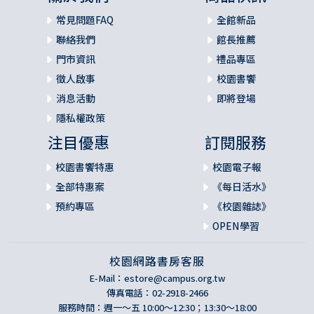
常見問題FAQ
全館新品
聯絡我們
館長推薦
門市資訊
禮品專區
徵人啟事
校園書饗
消息活動
即將登場
隱私權政策
注目優惠
訂閱服務
校園書饗特惠
校園電子報
全部特惠案
《每日活水》
預約專區
《校園雜誌》
OPEN學習
校園網路書房客服
E-Mail：
estore@campus.org.tw
傳真電話：02-2918-2466
服務時間：週一～五 10:00～12:30；13:30～18:00