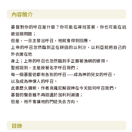
內容簡介
基督對你的呼召是什麼？你可能在尋找答案，你也可能在逃
避這個問題；
但是，一旦主發出呼召，祂就會得到回應。
上帝的呼召忽然臨到正在耕田的以利沙，以利亞就把自己的
外衣披在他
身上；上帝的呼召也忽然臨到手正握著漁網的彼得。
聖經說到，主是按著名字呼召我們；
每一個基督徒都有各別的呼召——成為神的兒女的呼召，
以及成為神僕人的呼召。
此書歷久彌新，作者克羅尼解說神在今天如何呼召我們。
基督的聲音雖不再迴盪於加利利湖邊；
但是，祂不會讓祂的門徒失去方向。
目錄