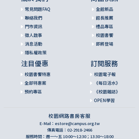
常見問題FAQ
全館新品
聯絡我們
館長推薦
門市資訊
禮品專區
徵人啟事
校園書饗
消息活動
即將登場
隱私權政策
注目優惠
訂閱服務
校園書饗特惠
校園電子報
全部特惠案
《每日活水》
預約專區
《校園雜誌》
OPEN學習
校園網路書房客服
E-Mail：
estore@campus.org.tw
傳真電話：02-2918-2466
服務時間：週一～五 10:00～12:30；13:30～18:00