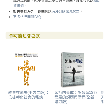
退貨之商品、紙本發票及原出貨單寄回。詳細可閱讀
退換
貨須知
。
如需寄送海外，歡迎閱讀
海外訂購常見問題
。
更多常見問題FAQ
你可能也會喜歡
教會在職場(平裝二版)：
領袖的養成：認識領導力
點
信徒轉化社會的秘訣
發展的課題與歷程(全新
天
增訂版)
者