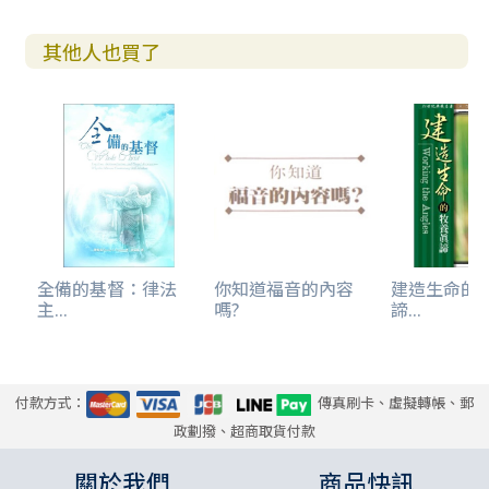
其他人也買了
全備的基督：律法
你知道福音的內容
建造生命的
主...
嗎?
諦...
付款方式：
傳真刷卡、虛擬轉帳、郵
政劃撥、超商取貨付款
關於我們
商品快訊