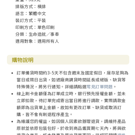
排版方式：橫排
語言：繁體中文
裝訂方式：平裝
印刷方式：單色印刷
分類：生命造就／事奉
適用對象：適用所有人
購物說明
訂單備貨時間約3-5天不包含週末及國定假日，庫存足夠為
當日或隔日出貨，如遇廠商調貨時間延長或絕版、缺貨等
特殊情況，將另行通知。詳細請點選
常見訂單問題
。
線上刷卡金額僅為訂單成立時，銀行預先授權金額，並未
立即扣款，待訂單完成寄出當日將進行請款，實際請款金
額即為出貨單上金額，故如有更改訂單、缺貨或取消訂
購，皆不會有刷退程序產生。
為維護您的權益，如因個人因素欲辦理退貨，請維持產品
原狀並依原包裝包好，於收到商品鑑賞期七天內，將與欲