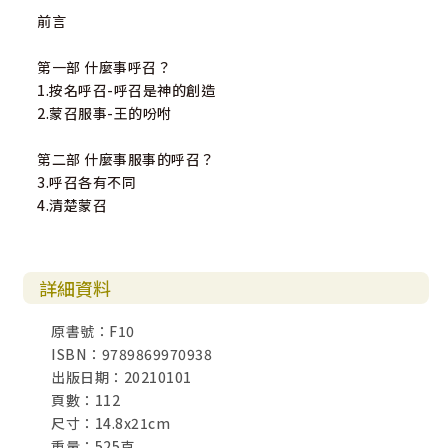
前言
第一部 什麼事呼召？
1.按名呼召-呼召是神的創造
2.蒙召服事-王的吩咐
第二部 什麼事服事的呼召？
3.呼召各有不同
4.清楚蒙召
詳細資料
原書號：F10
ISBN：9789869970938
出版日期：20210101
頁數：112
尺寸：14.8x21cm
重量：525克