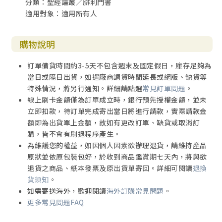
分類：聖經論叢／腓利門書
適用對象：適用所有人
購物說明
訂單備貨時間約3-5天不包含週末及國定假日，庫存足夠為
當日或隔日出貨，如遇廠商調貨時間延長或絕版、缺貨等
特殊情況，將另行通知。詳細請點選
常見訂單問題
。
線上刷卡金額僅為訂單成立時，銀行預先授權金額，並未
立即扣款，待訂單完成寄出當日將進行請款，實際請款金
額即為出貨單上金額，故如有更改訂單、缺貨或取消訂
購，皆不會有刷退程序產生。
為維護您的權益，如因個人因素欲辦理退貨，請維持產品
原狀並依原包裝包好，於收到商品鑑賞期七天內，將與欲
退貨之商品、紙本發票及原出貨單寄回。詳細可閱讀
退換
貨須知
。
如需寄送海外，歡迎閱讀
海外訂購常見問題
。
更多常見問題FAQ