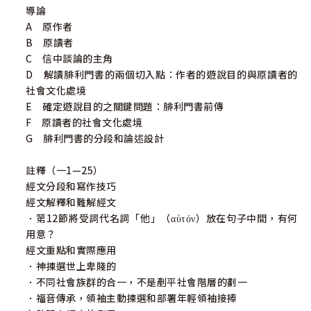
導論
A 原作者
B 原讀者
C 信中談論的主角
D 解讀腓利門書的兩個切入點：作者的遊說目的與原讀者的
社會文化處境
E 確定遊說目的之關鍵問題：腓利門書前傳
F 原讀者的社會文化處境
G 腓利門書的分段和論述設計
註釋（一1—25）
經文分段和寫作技巧
經文解釋和難解經文
．第12節將受詞代名詞「他」（αὐτόν）放在句子中間，有何
用意？
經文重點和實際應用
．神揀選世上卑賤的
．不同社會族群的合一，不是剷平社會階層的劃一
．福音傳承，領袖主動揀選和部署年輕領袖接捧