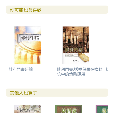
你可能也會喜歡
腓利門書研讀
腓利門書:透視保羅在這封
腓
信中的策略運用
其他人也買了