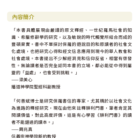
內容簡介
「本書具體展現由嚴謹的原文釋經、一世紀羅馬社會的知
識、希臘修辭學的研究，以及敏銳的時代觸覺所結合而成的
豐碩果實。書中不單探討保羅的遊說目的和原讀者的社會文
化處境，也把研究心得和經文信息應用到現今的華人教會和
社會處境。本書提出不少解經洞見和信仰反省，相當有啓發
性。無論讀者是否完全認同本書的立場，都必能從中得到屬
靈的「益處」，也會受到挑戰。 」
——梁美心
播道神學院聖經科副教授
「何善斌博士是研究保羅書信的專家，尤其精於以社會文化
為進路的釋經研究，現在由他來註釋腓利門書，筆者肯定其
閱讀價值，對此高度評價，這是有心學習《腓利門書》的讀
者不能錯過的讀本。」
——周兆真
信義宗神學院新約教授