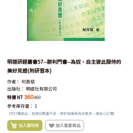
明道研經叢書57--腓利門書--為奴、自主彼此服侍的
美好見證(附研習本)
作者：
何善斌
出版社：
明道社有限公司
360
特價 NT
400
參考庫存量：
1
(可訂購商品，若庫存數量不足，將於結帳後為您進貨，請安心訂購)
加入購物車
加入喜愛商品