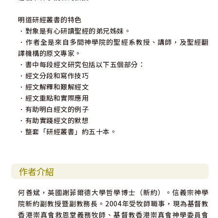
明道研經叢書的特色
．對象是有心研讀聖經的弟兄姊妹。
．作者全是來自多間神學院的聖經系教授、講師，及聖經翻
譯機構的原文專家。
．書中每段經文研究包括以下五個部分：
．經文分段和寫作技巧
．經文解釋和艱解經文
．經文重點和實際應用
．有助明白經文的例子
．有助實踐經文的默想
．整套「研經叢書」約五十本。
作者介紹
何善斌，英國謝菲爾德大學哲學博士（新約）。信義宗神學
院新約副教授暨副教務長。2004年受牧師職事，現為基督教
香港崇真會救恩堂義務牧師、基督教香港崇真會神學委員會