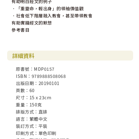
有助明白經文的例子
．「重靈命，輕出身」的領袖價值觀
．社會低下階層融入教會，甚至帶領教會
有助實踐經文的默想
參考書目
詳細資料
原書號：MDP0157
ISBN：9789888508068
出版日期：20190101
頁數：60
尺寸：15 x 23cm
重量：150克
排版方式：直排
語言：繁體中文
裝訂方式：平裝
印刷方式：單色印刷