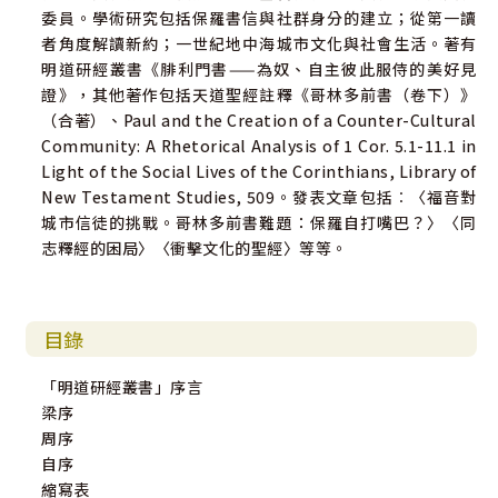
委員。學術研究包括保羅書信與社群身分的建立；從第一讀
者角度解讀新約；一世紀地中海城市文化與社會生活。著有
明道研經叢書《腓利門書——為奴、自主彼此服侍的美好見
證》，其他著作包括天道聖經註釋《哥林多前書（卷下）》
（合著）、Paul and the Creation of a Counter-Cultural
Community: A Rhetorical Analysis of 1 Cor. 5.1-11.1 in
Light of the Social Lives of the Corinthians, Library of
New Testament Studies, 509。發表文章包括︰〈福音對
城市信徒的挑戰。哥林多前書難題：保羅自打嘴巴？〉〈同
志釋經的困局〉〈衝擊文化的聖經〉等等。
目錄
「明道研經叢書」序言
梁序
周序
自序
縮寫表