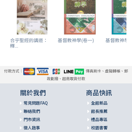
合乎聖經的講道：
基督教神學(卷一)
基督教神學(
釋...
付款方式：
傳真刷卡、虛擬轉帳、郵
政劃撥、超商取貨付款
關於我們
商品快訊
常見問題FAQ
全館新品
聯絡我們
館長推薦
門市資訊
禮品專區
徵人啟事
校園書饗