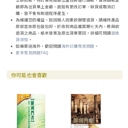
立即扣款，待訂單完成寄出當日將進行請款，實際請款金
額即為出貨單上金額，故如有更改訂單、缺貨或取消訂
購，皆不會有刷退程序產生。
為維護您的權益，如因個人因素欲辦理退貨，請維持產品
原狀並依原包裝包好，於收到商品鑑賞期七天內，將與欲
退貨之商品、紙本發票及原出貨單寄回。詳細可閱讀
退換
貨須知
。
如需寄送海外，歡迎閱讀
海外訂購常見問題
。
更多常見問題FAQ
你可能也會喜歡