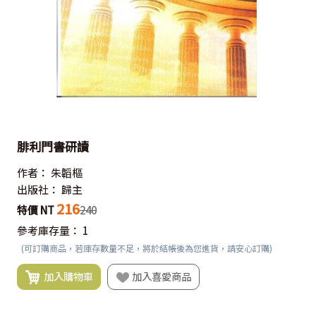
腓利門書研讀
作者：
朱韜樞
出版社：
歸主
216
特價 NT
240
參考庫存量：
1
(可訂購商品，若庫存數量不足，將於結帳後為您進貨，請安心訂購)
加入購物車
加入喜愛商品