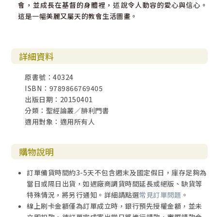
會，並成長在基督的身體裡，述說令人動容的愛心與信心。
這是一幅美麗又屬天的教會生活圖畫。
詳細資料
原書號：40324
ISBN：9789866769405
出版日期：20150401
分類：聖經論叢／腓利門書
適用對象：適用所有人
購物說明
訂單備貨時間約3-5天不包含週末及國定假日，庫存足夠為
當日或隔日出貨，如遇廠商調貨時間延長或絕版、缺貨等
特殊情況，將另行通知。詳細請點選
常見訂單問題
。
線上刷卡金額僅為訂單成立時，銀行預先授權金額，並未