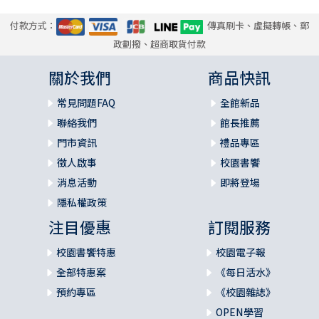
付款方式：
傳真刷卡、虛擬轉帳、郵
政劃撥、超商取貨付款
關於我們
商品快訊
常見問題FAQ
全館新品
聯絡我們
館長推薦
門市資訊
禮品專區
徵人啟事
校園書饗
消息活動
即將登場
隱私權政策
注目優惠
訂閱服務
校園書饗特惠
校園電子報
全部特惠案
《每日活水》
預約專區
《校園雜誌》
OPEN學習