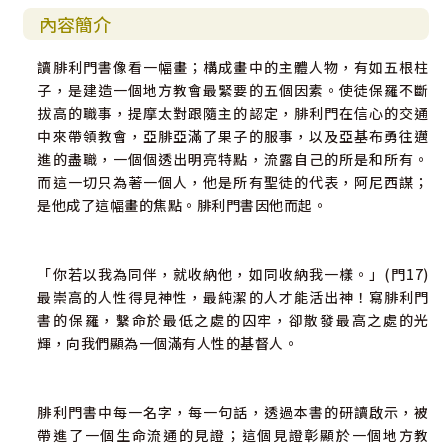
內容簡介
讀腓利門書像看一幅畫；構成畫中的主體人物，有如五根柱
子，是建造一個地方教會最緊要的五個因素。使徒保羅不斷
拔高的職事，提摩太對跟隨主的認定，腓利門在信心的交通
中來帶領教會，亞腓亞滿了果子的服事，以及亞基布勇往邁
進的盡職，一個個透出明亮特點，流露自己的所是和所有。
而這一切只為著一個人，他是所有聖徒的代表，阿尼西謀；
是他成了這幅畫的焦點。腓利門書因他而起。
「你若以我為同伴，就收納他，如同收納我一樣。」(門17)
最崇高的人性得見神性，最純潔的人才能活出神！寫腓利門
書的保羅，繫命於最低之處的囚牢，卻散發最高之處的光
輝，向我們顯為一個滿有人性的基督人。
腓利門書中每一名字，每一句話，透過本書的研讀啟示，被
帶進了一個生命流通的見證；這個見證彰顯於一個地方教