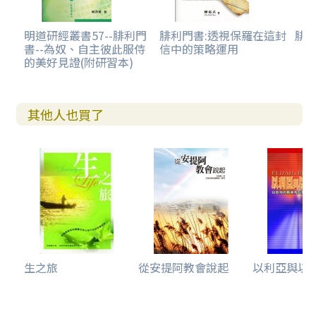
明道研經叢書57--腓利門
腓利門書:透視保羅在這封
腓
書--為奴、自主彼此服侍
信中的策略運用
的美好見證(附研習本)
其他人也買了
生之旅
從安提阿教會說起
以利亞與以利沙