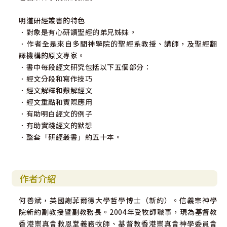
明道研經叢書的特色
．對象是有心研讀聖經的弟兄姊妹。
．作者全是來自多間神學院的聖經系教授、講師，及聖經翻
譯機構的原文專家。
．書中每段經文研究包括以下五個部分：
．經文分段和寫作技巧
．經文解釋和艱解經文
．經文重點和實際應用
．有助明白經文的例子
．有助實踐經文的默想
．整套「研經叢書」約五十本。
作者介紹
何善斌，英國謝菲爾德大學哲學博士（新約）。信義宗神學
院新約副教授暨副教務長。2004年受牧師職事，現為基督教
香港崇真會救恩堂義務牧師、基督教香港崇真會神學委員會