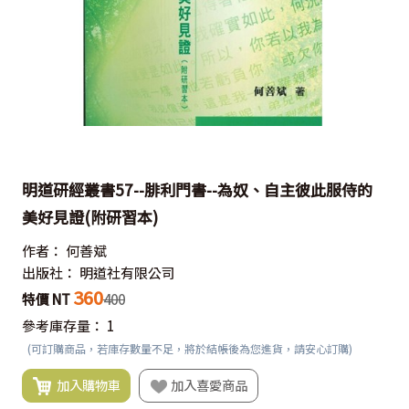
明道研經叢書57--腓利門書--為奴、自主彼此服侍的
美好見證(附研習本)
作者：
何善斌
出版社：
明道社有限公司
360
特價 NT
400
參考庫存量：
1
(可訂購商品，若庫存數量不足，將於結帳後為您進貨，請安心訂購)
加入購物車
加入喜愛商品