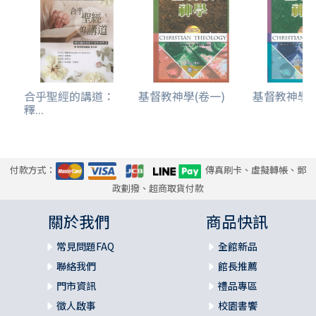
合乎聖經的講道：
基督教神學(卷一)
基督教神學(
釋...
付款方式：
傳真刷卡、虛擬轉帳、郵
政劃撥、超商取貨付款
關於我們
商品快訊
常見問題FAQ
全館新品
聯絡我們
館長推薦
門市資訊
禮品專區
徵人啟事
校園書饗