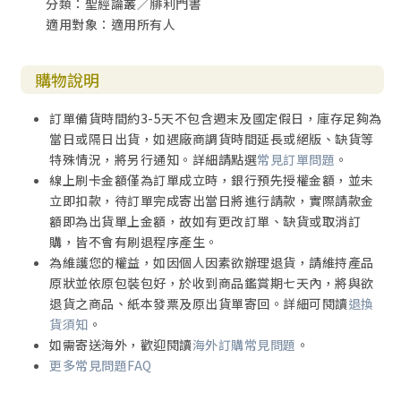
分類：聖經論叢／腓利門書
適用對象：適用所有人
購物說明
訂單備貨時間約3-5天不包含週末及國定假日，庫存足夠為
當日或隔日出貨，如遇廠商調貨時間延長或絕版、缺貨等
特殊情況，將另行通知。詳細請點選
常見訂單問題
。
線上刷卡金額僅為訂單成立時，銀行預先授權金額，並未
立即扣款，待訂單完成寄出當日將進行請款，實際請款金
額即為出貨單上金額，故如有更改訂單、缺貨或取消訂
購，皆不會有刷退程序產生。
為維護您的權益，如因個人因素欲辦理退貨，請維持產品
原狀並依原包裝包好，於收到商品鑑賞期七天內，將與欲
退貨之商品、紙本發票及原出貨單寄回。詳細可閱讀
退換
貨須知
。
如需寄送海外，歡迎閱讀
海外訂購常見問題
。
更多常見問題FAQ