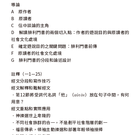
導論
A 原作者
B 原讀者
C 信中談論的主角
D 解讀腓利門書的兩個切入點：作者的遊說目的與原讀者的
社會文化處境
E 確定遊說目的之關鍵問題：腓利門書前傳
F 原讀者的社會文化處境
G 腓利門書的分段和論述設計
註釋（一1—25）
經文分段和寫作技巧
經文解釋和難解經文
．第12節將受詞代名詞「他」（αὐτόν）放在句子中間，有何
用意？
經文重點和實際應用
．神揀選世上卑賤的
．不同社會族群的合一，不是剷平社會階層的劃一
．福音傳承，領袖主動揀選和部署年輕領袖接捧