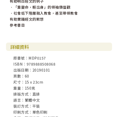
有助明白經文的例子
．「重靈命，輕出身」的領袖價值觀
．社會低下階層融入教會，甚至帶領教會
有助實踐經文的默想
參考書目
詳細資料
原書號：MDP0157
ISBN：9789888508068
出版日期：20190101
頁數：60
尺寸：15 x 23cm
重量：150克
排版方式：直排
語言：繁體中文
裝訂方式：平裝
印刷方式：單色印刷