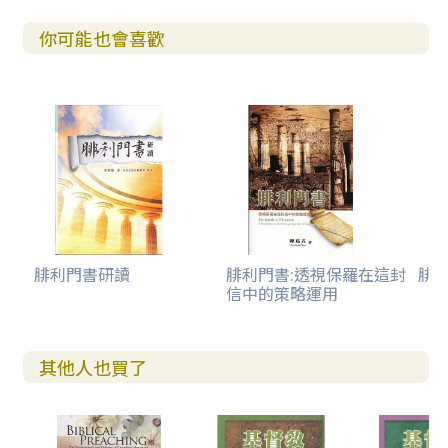
你可能也會喜歡
腓利門書研讀
腓利門書:透視保羅在這封
腓
信中的策略運用
其他人也買了