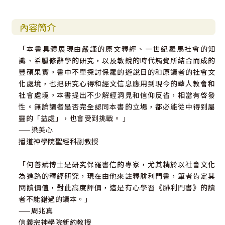
內容簡介
「本書具體展現由嚴謹的原文釋經、一世紀羅馬社會的知
識、希臘修辭學的研究，以及敏銳的時代觸覺所結合而成的
豐碩果實。書中不單探討保羅的遊說目的和原讀者的社會文
化處境，也把研究心得和經文信息應用到現今的華人教會和
社會處境。本書提出不少解經洞見和信仰反省，相當有啓發
性。無論讀者是否完全認同本書的立場，都必能從中得到屬
靈的「益處」，也會受到挑戰。 」
——梁美心
播道神學院聖經科副教授
「何善斌博士是研究保羅書信的專家，尤其精於以社會文化
為進路的釋經研究，現在由他來註釋腓利門書，筆者肯定其
閱讀價值，對此高度評價，這是有心學習《腓利門書》的讀
者不能錯過的讀本。」
——周兆真
信義宗神學院新約教授