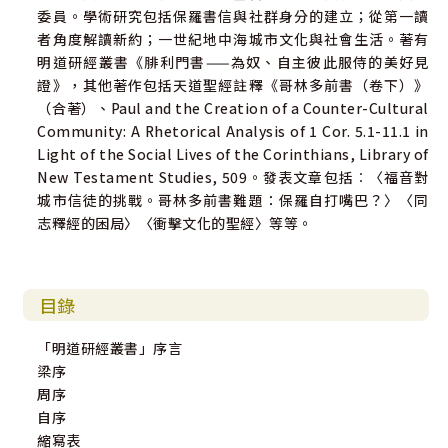
委員。學術研究包括保羅書信與社群身分的建立；從第一讀
者角度解讀新約；一世紀地中海城市文化與社會生活。著有
明道研經叢書《腓利門書——為奴、自主彼此服侍的美好見
證》，其他著作包括天道聖經註釋《哥林多前書（卷下）》
（合著）、Paul and the Creation of a Counter-Cultural
Community: A Rhetorical Analysis of 1 Cor. 5.1-11.1 in
Light of the Social Lives of the Corinthians, Library of
New Testament Studies, 509。發表文章包括︰〈福音對
城市信徒的挑戰。哥林多前書難題：保羅自打嘴巴？〉〈同
志釋經的困局〉〈衝擊文化的聖經〉等等。
目錄
「明道研經叢書」序言
梁序
周序
自序
縮寫表