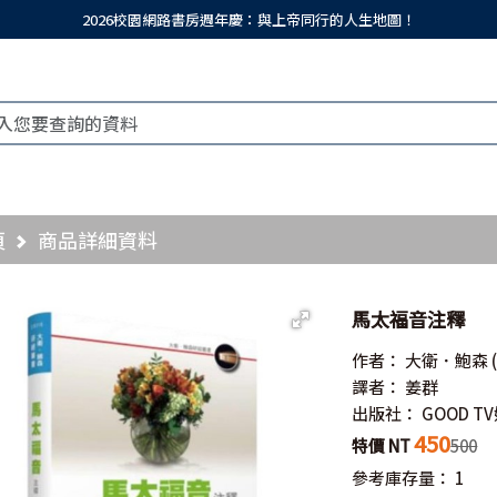
2026校園網路書房週年慶：與上帝同行的人生地圖！
頁
商品詳細資料
馬太福音注釋
作者：
大衛．鮑森
譯者：
姜群
出版社：
GOOD 
450
特價 NT
500
參考庫存量：
1