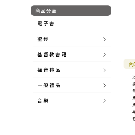
商品分類
電 子 書
聖 經
基 督 教 書 籍
新 舊 約 聖 經
內
福 音 禮 品
簡 體 聖 經
聖 經 論 叢
和 合 本
一 般 禮 品
英 文 聖 經
神 學 類
福 音 飾 品 配 件
和 合 本 標 點
參 考 書 工 具 書
音 樂
外 文 聖 經
實 踐 神 學
福 音 家 飾 用 品
一 般 卡 片
新 標 點 和 合 本
K J V
摩 西 五 經
系 統 神 學
福 音 項 鍊
讀 經 法
中 外 文 聖 經
教 會 歷 史
福 音 生 活 雜 貨
一 般 文 具
詩 本 樂 譜
和 合 本 修 訂 版
E S V
歷 史 書
神 、 創 造
宣 教 差 傳
福 音 耳 環 / 耳 夾
福 音 桌 飾 品
萬 用 卡
釋 經 法
創 世 記
註 釋 本 聖 經
生 命 造 就
福 音 食 器 廚 房
食 器 廚 房
C D
現 代 中 文 譯 本
G N B
和 合 本 / N I V
舊 約 註 釋
基 督
社 會 參 與
歷 史
福 音 手 環 / 手 鍊
福 音 布 軸 掛 畫
福 音 服 飾 布 品
貼 紙
日 記 . 筆 記
音 樂 叢 書
聖 經 概 論
出 埃 及 記
約 書 亞 記