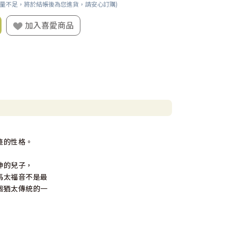
數量不足，將於結帳後為您進貨，請安心訂購)
加入喜愛商品
整的性格。
神的兒子，
馬太福音不是最
個猶太傳統的一