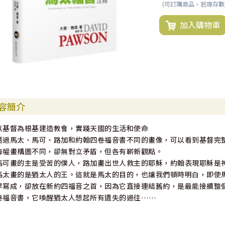
(可訂購商品，若庫存
加入購物車
容簡介
以基督為根基建造教會，實踐天國的生活和使命
透過馬太、馬可、路加和約翰四卷福音書不同的畫像，可以看到基督完
每幅畫構圖不同，卻無對立矛盾，但各有嶄新觀點。
馬可畫的主是受苦的僕人，路加畫出世人救主的耶穌，約翰表現耶穌是
馬太畫的是猶太人的王。這就是馬太的目的，也讓我們頓時明白，即使
早寫成，卻放在新約四福音之首，因為它直接連結舊約，是最能接續整
卷福音書，它喚醒猶太人想起所有遺失的過往……