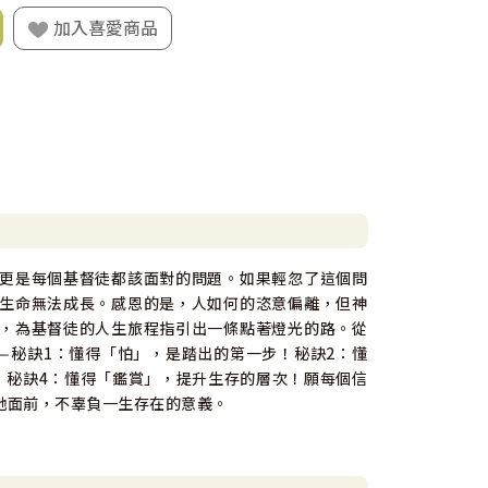
加入喜愛商品
更是每個基督徒都該面對的問題。如果輕忽了這個問
生命無法成長。感恩的是，人如何的恣意偏離，但神
，為基督徒的人生旅程指引出一條點著燈光的路。從
—秘訣1：懂得「怕」，是踏出的第一步！秘訣2：懂
！秘訣4：懂得「鑑賞」，提升生存的層次！願每個信
祂面前，不辜負一生存在的意義。