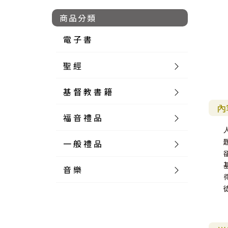
商品分類
電 子 書
聖 經
基 督 教 書 籍
新 舊 約 聖 經
內
福 音 禮 品
簡 體 聖 經
聖 經 論 叢
和 合 本
一 般 禮 品
英 文 聖 經
神 學 類
福 音 飾 品 配 件
和 合 本 標 點
參 考 書 工 具 書
音 樂
外 文 聖 經
實 踐 神 學
福 音 家 飾 用 品
一 般 卡 片
新 標 點 和 合 本
K J V
摩 西 五 經
系 統 神 學
福 音 項 鍊
讀 經 法
中 外 文 聖 經
教 會 歷 史
福 音 生 活 雜 貨
一 般 文 具
詩 本 樂 譜
和 合 本 修 訂 版
E S V
歷 史 書
神 、 創 造
宣 教 差 傳
福 音 耳 環 / 耳 夾
福 音 桌 飾 品
萬 用 卡
釋 經 法
創 世 記
註 釋 本 聖 經
生 命 造 就
福 音 食 器 廚 房
食 器 廚 房
C D
現 代 中 文 譯 本
G N B
和 合 本 / N I V
舊 約 註 釋
基 督
社 會 參 與
歷 史
福 音 手 環 / 手 鍊
福 音 布 軸 掛 畫
福 音 服 飾 布 品
貼 紙
日 記 . 筆 記
音 樂 叢 書
聖 經 概 論
出 埃 及 記
約 書 亞 記