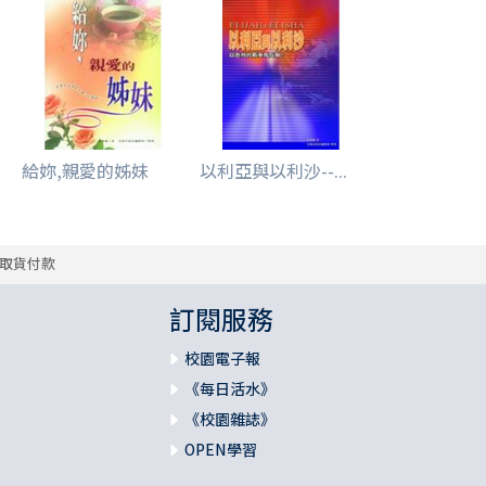
給妳,親愛的姊妹
以利亞與以利沙--...
取貨付款
訂閱服務
校園電子報
《每日活水》
《校園雜誌》
OPEN學習