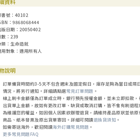
細資料
原書號：40102
SBN：9868068444
出版日期：20050402
頁數：239
分類：生命造就
適用對象：適用所有人
物說明
訂單備貨時間約3-5天不包含週末及國定假日，庫存足夠為當日或隔
情況，將另行通知。詳細請點選
常見訂單問題
。
線上刷卡金額僅為訂單成立時，銀行預先授權金額，並未立即扣款，
出貨單上金額，故如有更改訂單、缺貨或取消訂購，皆不會有刷退程
為維護您的權益，如因個人因素欲辦理退貨，請維持產品原狀並依原
商品、紙本發票及原出貨單寄回。詳細可閱讀
退換貨須知
。
如需寄送海外，歡迎閱讀
海外訂購常見問題
。
更多常見問題FAQ