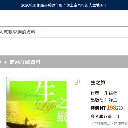
2026校園網路書房週年慶：與上帝同行的人生地圖！
頁
商品詳細資料
生之旅
作者：
朱韜樞
出版社：
歸主
198
特價 NT
220
參考庫存量：
1
(可訂購商品，若庫存