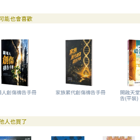
可能也會喜歡
場人創傷禱告手冊
家族累代創傷禱告手冊
開啟天堂
告(平裝)
他人也買了