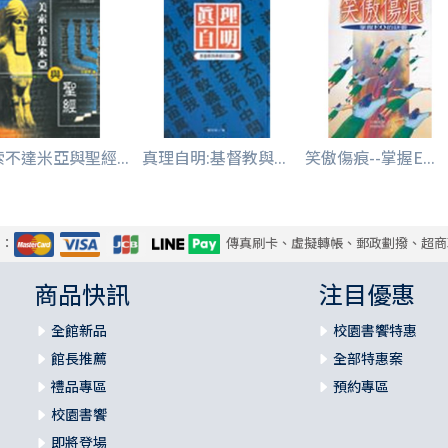
不達米亞與聖經...
真理自明:基督教與...
笑傲傷痕--掌握E...
式：
傳真刷卡、虛擬轉帳、郵政劃撥、超商
商品快訊
注目優惠
全館新品
校園書饗特惠
館長推薦
全部特惠案
禮品專區
預約專區
校園書饗
即將登場