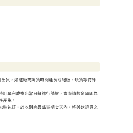
日出貨，如遇廠商調貨時間延長或絕版、缺貨等特殊
待訂單完成寄出當日將進行請款，實際請款金額即為
序產生。
包裝包好，於收到商品鑑賞期七天內，將與欲退貨之