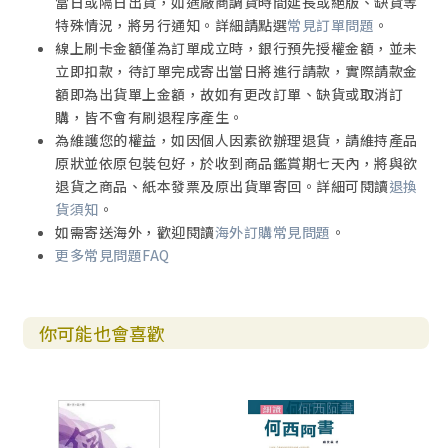
當日或隔日出貨，如遇廠商調貨時間延長或絕版、缺貨等
特殊情況，將另行通知。詳細請點選
常見訂單問題
。
線上刷卡金額僅為訂單成立時，銀行預先授權金額，並未
立即扣款，待訂單完成寄出當日將進行請款，實際請款金
額即為出貨單上金額，故如有更改訂單、缺貨或取消訂
購，皆不會有刷退程序產生。
為維護您的權益，如因個人因素欲辦理退貨，請維持產品
原狀並依原包裝包好，於收到商品鑑賞期七天內，將與欲
退貨之商品、紙本發票及原出貨單寄回。詳細可閱讀
退換
貨須知
。
如需寄送海外，歡迎閱讀
海外訂購常見問題
。
更多常見問題FAQ
你可能也會喜歡