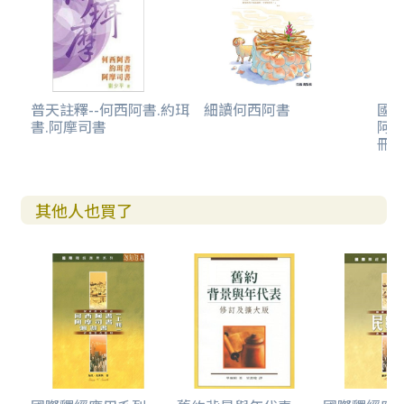
普天註釋--何西阿書.約珥
細讀何西阿書
國際
書.阿摩司書
阿書
冊)
其他人也買了