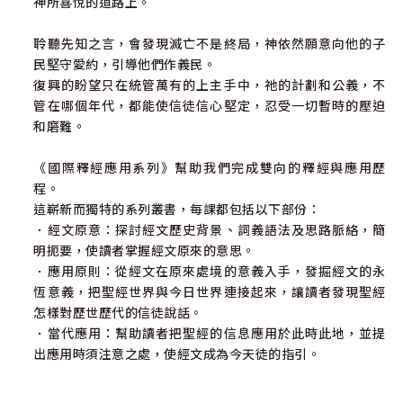
神所喜悅的道路上。
聆聽先知之言，會發現滅亡不是終局，神依然願意向他的子
民堅守愛約，引導他們作義民。
復興的盼望只在統管萬有的上主手中，祂的計劃和公義，不
管在哪個年代，都能使信徒信心堅定，忍受一切暫時的壓迫
和磨難。
《國際釋經應用系列》幫助我們完成雙向的釋經與應用歷
程。
這嶄新而獨特的系列叢書，每課都包括以下部份：
．經文原意：探討經文歷史背景、詞義語法及思路脈絡，簡
明扼要，使讀者掌握經文原來的意思。
．應用原則：從經文在原來處境的意義入手，發掘經文的永
恆意義，把聖經世界與今日世界連接起來，讓讀者發現聖經
怎樣對歷世歷代的信徒說話。
．當代應用：幫助讀者把聖經的信息應用於此時此地，並提
出應用時須注意之處，使經文成為今天徒的指引。