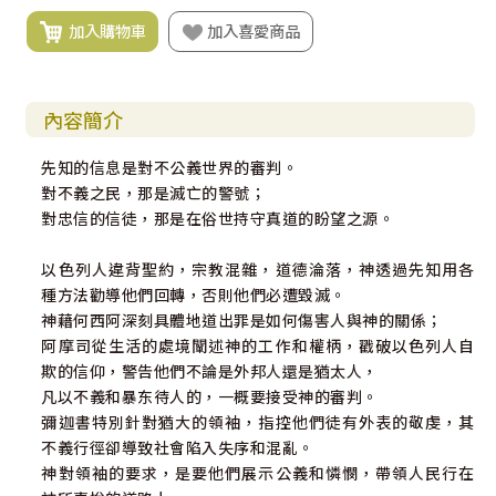
加入購物車
加入喜愛商品
內容簡介
先知的信息是對不公義世界的審判。
對不義之民，那是滅亡的警號；
對忠信的信徒，那是在俗世持守真道的盼望之源。
以色列人違背聖約，宗教混雜，道德淪落，神透過先知用各
種方法勸導他們回轉，否則他們必遭毀滅。
神藉何西阿深刻具體地道出罪是如何傷害人與神的關係；
阿摩司從生活的處境闡述神的工作和權柄，戳破以色列人自
欺的信仰，警告他們不論是外邦人還是猶太人，
凡以不義和暴东待人的，一概要接受神的審判。
彌迦書特別針對猶大的領袖，指控他們徒有外表的敬虔，其
不義行徑卻導致社會陷入失序和混亂。
神對領袖的要求，是要他們展示公義和憐憫，帶領人民行在