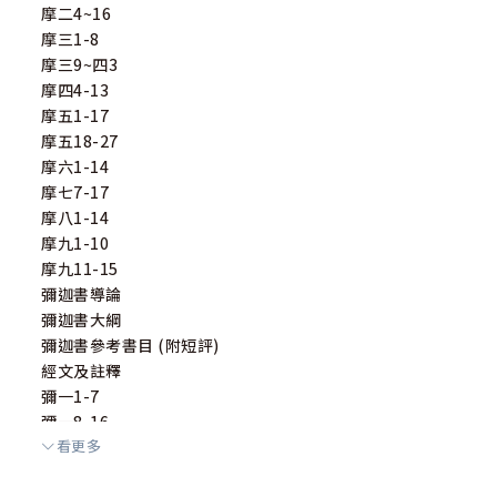
摩二4~16
摩三1-8
摩三9~四3
摩四4-13
摩五1-17
摩五18-27
摩六1-14
摩七7-17
摩八1-14
摩九1-10
摩九11-15
彌迦書導論
彌迦書大綱
彌迦書參考書目 (附短評)
經文及註釋
彌一1-7
彌一8-16
看更多
彌二1-11
彌二12-13