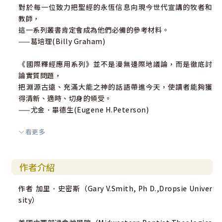
對於每一位致力把聖經的永恆信息向現今世代宣講的牧者和
教師，
這一系列叢書肯定會成為他們必備的參考材料。
——葛培理(Billy Graham)
《國際釋經應用系列》並不是漫無邊際地議論，而是徹底討
論實質問題，
把淵源古遠、充滿大能之神的話語帶進今天，使讀者能夠獲
得清新、適時、切身的領受。
——尤金．畢德生(Eugene H.Peterson)
看更多
《國際釋經應用系列》的出版，是尋求聖經真理和信息者的
大喜訊。
它一方面幫助我們瞭解聖經作者的原意，又抽取出作者對同
作者介紹
時代人說話中的一些超時空和文代的永恆原則，
更進一步幫助我們應用這些原則於今天的處境中，可說是釋
作者 加里．史密斯（Gary V.Smith, Ph D.,Dropsie Univer
經書的一條新路線。
sity）
這是本人用過的釋經書中最具深度和富啓發性的一個釋經系
列，實是神賜給神學生、傳道人和凡喜愛神話語的恩物。