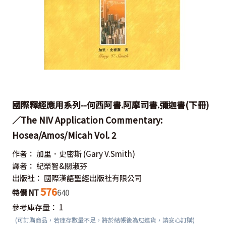
國際釋經應用系列--何西阿書.阿摩司書.彌迦書(下冊)
／The NIV Application Commentary:
Hosea/Amos/Micah Vol. 2
作者：
加里．史密斯
(Gary V.Smith)
譯者：
紀榮智&關淑芬
出版社：
國際漢語聖經出版社有限公司
576
特價 NT
640
參考庫存量：
1
(可訂購商品，若庫存數量不足，將於結帳後為您進貨，請安心訂購)