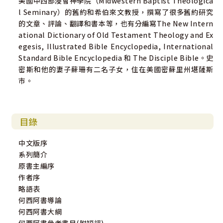
美國中西部浸會神學院（Midwestern Baptist Theologica
——張慕皚
l Seminary）的舊約和希伯來文教授，撰寫了很多舊約研究
前香港建道神學院榮譽院長、前九龍浸信會榮譽會牧
的文章、評論、翻譯和書本等，也有分編寫The New Intern
ational Dictionary of Old Testament Theology and Ex
egesis, Illustrated Bible Encyclopedia, International
Standard Bible Encyclopedia 和 The Disciple Bible。史
密斯和他的妻子蘇珊有二名子女，住在美國密蘇里州堪薩斯
巿。
目錄
中文版序
系列簡介
原書主編序
作者序
略語表
何西阿書導論
何西阿書大綱