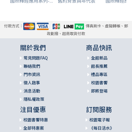
國際釋經應用系列-...
舊約背景與年代表
國際釋經應用系
付款方式：
傳真刷卡、虛擬轉帳、郵
政劃撥、超商取貨付款
關於我們
商品快訊
常見問題FAQ
全館新品
聯絡我們
館長推薦
門市資訊
禮品專區
徵人啟事
校園書饗
消息活動
即將登場
隱私權政策
注目優惠
訂閱服務
校園書饗特惠
校園電子報
全部特惠案
《每日活水》