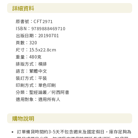
彌三1-12
詳細資料
彌四1-8
彌四9~五9
原書號：CFT2971
彌五10-15
ISBN：9789888469710
彌六1-16
出版日期：20190701
彌七1-20
頁數：320
主題索引
尺寸：15.5x22.8cm
重量：480克
排版方式：橫排
語言：繁體中文
裝訂方式：平裝
印刷方式：單色印刷
分類：聖經論叢／何西阿書
適用對象：適用所有人
購物說明
訂單備貨時間約3-5天不包含週末及國定假日，庫存足夠為