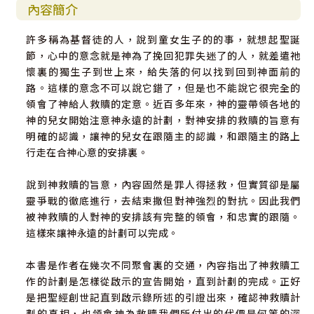
內容簡介
許多稱為基督徒的人，說到童女生子的的事，就想起聖誕
節，心中的意念就是神為了挽回犯罪失迷了的人，就差遣祂
懷裏的獨生子到世上來，給失落的何以找到回到神面前的
路。這樣的意念不可以說它錯了，但是也不能說它很完全的
領會了神給人救贖的定意。近百多年來，神的靈帶領各地的
神的兒女開始注意神永遠的計劃，對神安排的救贖的旨意有
明確的認識，讓神的兒女在跟隨主的認識，和跟隨主的路上
行走在合神心意的安排裏。
說到神救贖的旨意，內容固然是罪人得拯救，但實質卻是屬
靈爭戰的徹底進行，去結束撒但對神強烈的對抗。因此我們
被神救贖的人對神的安排該有完整的領會，和忠實的跟隨。
這樣來讓神永遠的計劃可以完成。
本書是作者在幾次不同聚會裏的交通，內容指出了神救贖工
作的計劃是怎樣從啟示的宣告開始，直到計劃的完成。正好
是把聖經創世記直到啟示錄所述的引證出來，確認神救贖計
劃的真相，也領會神為救贖我們所付出的代價是何等的深