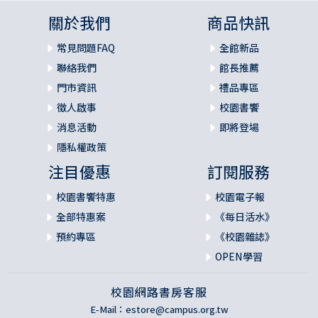
關於我們
商品快訊
常見問題FAQ
全館新品
聯絡我們
館長推薦
門市資訊
禮品專區
徵人啟事
校園書饗
消息活動
即將登場
隱私權政策
注目優惠
訂閱服務
校園書饗特惠
校園電子報
全部特惠案
《每日活水》
預約專區
《校園雜誌》
OPEN學習
校園網路書房客服
E-Mail：
estore@campus.org.tw