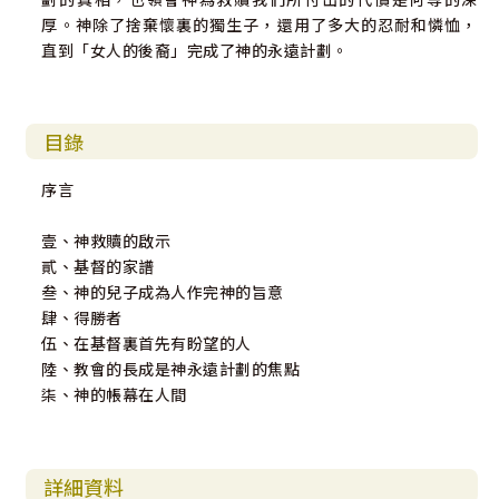
厚。神除了捨棄懷裏的獨生子，還用了多大的忍耐和憐恤，
直到「女人的後裔」完成了神的永遠計劃。
目錄
序言
壹、神救贖的啟示
貳、基督的家譜
叁、神的兒子成為人作完神的旨意
肆、得勝者
伍、在基督裏首先有盼望的人
陸、教會的長成是神永遠計劃的焦點
柒、神的帳幕在人間
詳細資料