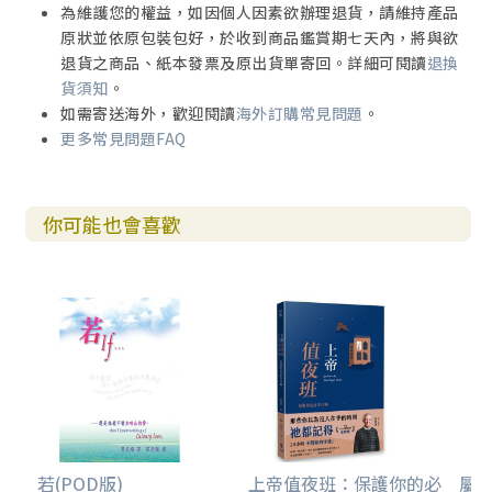
為維護您的權益，如因個人因素欲辦理退貨，請維持產品
原狀並依原包裝包好，於收到商品鑑賞期七天內，將與欲
退貨之商品、紙本發票及原出貨單寄回。詳細可閱讀
退換
貨須知
。
如需寄送海外，歡迎閱讀
海外訂購常見問題
。
更多常見問題FAQ
你可能也會喜歡
若(POD版)
上帝值夜班：保護你的必
屬