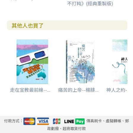
不打盹》(經典重製版)
其他人也買了
走在宣教最前線--...
痛苦的上帝--楊腓...
神人之約--解
付款方式：
傳真刷卡、虛擬轉帳、郵
政劃撥、超商取貨付款