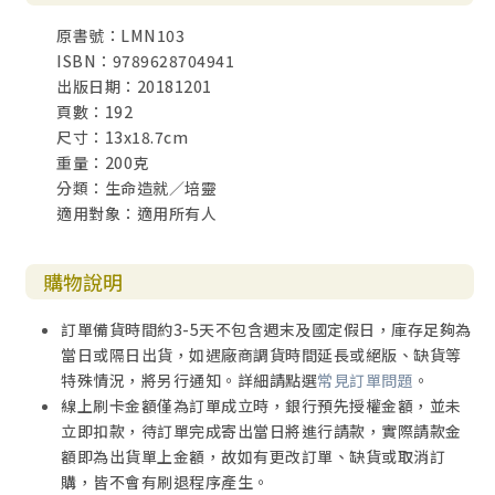
原書號：LMN103
ISBN：9789628704941
出版日期：20181201
頁數：192
尺寸：13x18.7cm
重量：200克
分類：生命造就／培靈
適用對象：適用所有人
購物說明
訂單備貨時間約3-5天不包含週末及國定假日，庫存足夠為
當日或隔日出貨，如遇廠商調貨時間延長或絕版、缺貨等
特殊情況，將另行通知。詳細請點選
常見訂單問題
。
線上刷卡金額僅為訂單成立時，銀行預先授權金額，並未
立即扣款，待訂單完成寄出當日將進行請款，實際請款金
額即為出貨單上金額，故如有更改訂單、缺貨或取消訂
購，皆不會有刷退程序產生。