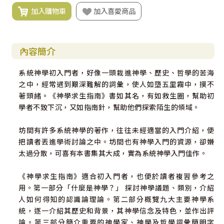
加入購物車
加入喜愛商品
內容簡介
系統神學初入門者，好像一頭栽進神學、歷史、哲學的苦海
之中，經常遇到艱深難解的詞彙，使人如墮五里霧中，摸不
著頭緒。《神學求生指南》書如其名，有如救生圈，幫助初
學者不致下沉，又如指南針，幫助他們探索陌生的領域。
坊間有許多系統神學的著作，往往未經適當的入門介紹，便
把讀者丟進學術討論之中。坊間也有神學入門的資源，卻嫌
太過分散，可喜有本書集其大成，實為系統神學入門佳作。
《神學求生指南》適合初入門者，也便於讀者複習參考之
用。第一部分「什麼是神學？」 探討神學議題、類別，介紹
人如何得知的認識論理論。第二部分概覽九大主要神學系
統，逐一介紹其歷史和背景，其神學信念及特色，並作出評
論。第三部分簡介重要的神學家、神學及哲學詞彙簡明字