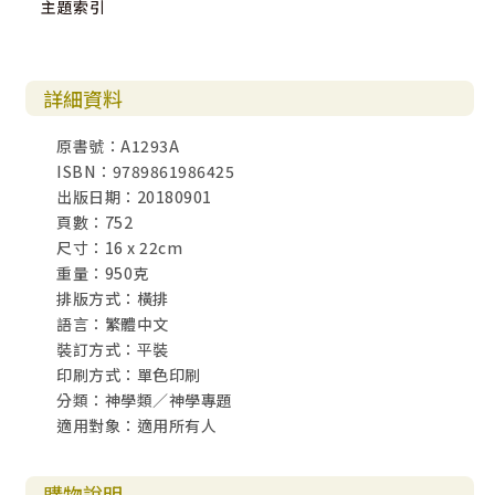
主題索引
詳細資料
原書號：A1293A
ISBN：9789861986425
出版日期：20180901
頁數：752
尺寸：16 x 22cm
重量：950克
排版方式：橫排
語言：繁體中文
裝訂方式：平裝
印刷方式：單色印刷
分類：神學類／神學專題
適用對象：適用所有人
購物說明