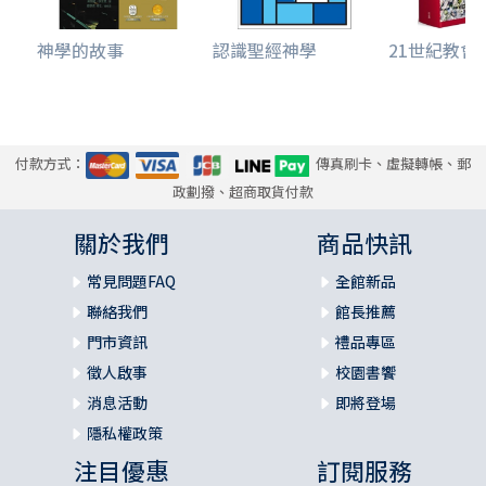
神學的故事
認識聖經神學
21世紀教會成
付款方式：
傳真刷卡、虛擬轉帳、郵
政劃撥、超商取貨付款
關於我們
商品快訊
常見問題FAQ
全館新品
聯絡我們
館長推薦
門市資訊
禮品專區
徵人啟事
校園書饗
消息活動
即將登場
隱私權政策
注目優惠
訂閱服務