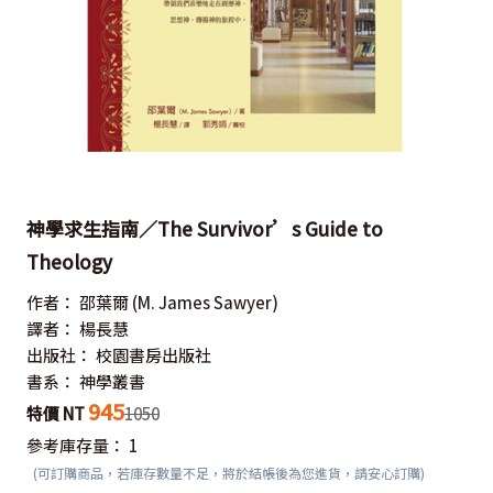
神學求生指南／The Survivor’s Guide to
Theology
作者：
邵葉爾
(M. James Sawyer)
譯者：
楊長慧
出版社：
校園書房出版社
書系：
神學叢書
945
特價 NT
1050
參考庫存量：
1
(可訂購商品，若庫存數量不足，將於結帳後為您進貨，請安心訂購)