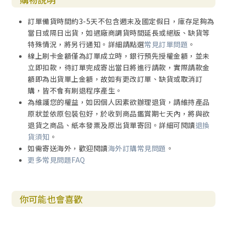
訂單備貨時間約3-5天不包含週末及國定假日，庫存足夠為
當日或隔日出貨，如遇廠商調貨時間延長或絕版、缺貨等
特殊情況，將另行通知。詳細請點選
常見訂單問題
。
線上刷卡金額僅為訂單成立時，銀行預先授權金額，並未
立即扣款，待訂單完成寄出當日將進行請款，實際請款金
額即為出貨單上金額，故如有更改訂單、缺貨或取消訂
購，皆不會有刷退程序產生。
為維護您的權益，如因個人因素欲辦理退貨，請維持產品
原狀並依原包裝包好，於收到商品鑑賞期七天內，將與欲
退貨之商品、紙本發票及原出貨單寄回。詳細可閱讀
退換
貨須知
。
如需寄送海外，歡迎閱讀
海外訂購常見問題
。
更多常見問題FAQ
你可能也會喜歡