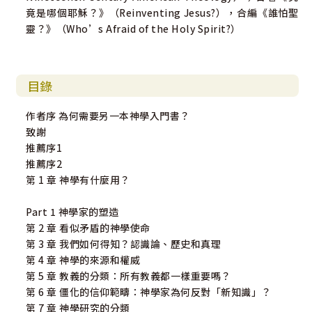
竟是哪個耶穌？》（Reinventing Jesus?），合編《誰怕聖
靈？》（Who’s Afraid of the Holy Spirit?）
目錄
作者序 為何需要另一本神學入門書？
致謝
推薦序1
推薦序2
第 1 章 神學有什麼用？
Part 1 神學家的塑造
第 2 章 看似矛盾的神學使命
第 3 章 我們如何得知？認識論、歷史和真理
第 4 章 神學的來源和權威
第 5 章 教義的分類：所有教義都一樣重要嗎？
第 6 章 僵化的信仰範疇：神學家為何反對「新知識」？
第 7 章 神學研究的分類