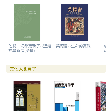
他將一切都更新了--聖經
美德書--生命的賞報
成
神學新探(簡體)
活
其他人也買了