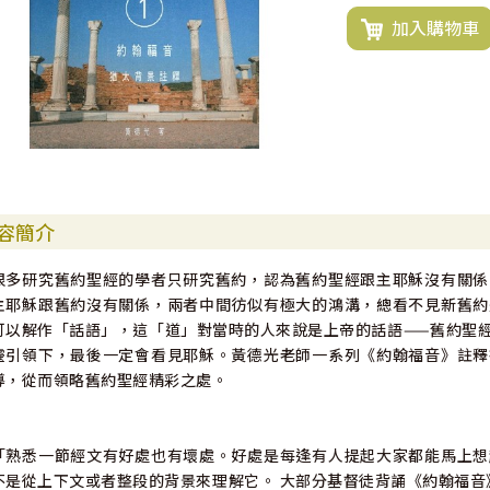
加入購物車
容簡介
很多研究舊約聖經的學者只研究舊約，認為舊約聖經跟主耶穌沒有關係
主耶穌跟舊約沒有關係，兩者中間彷似有極大的鴻溝，總看不見新舊約
可以解作「話語」，這「道」對當時的人來說是上帝的話語——舊約聖
靈引領下，最後一定會看見耶穌。黃德光老師一系列《約翰福音》註釋
導，從而領略舊約聖經精彩之處。
「熟悉一節經文有好處也有壞處。好處是每逢有人提起大家都能馬上想
不是從上下文或者整段的背景來理解它。 大部分基督徒背誦《約翰福音》