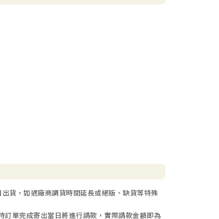
日出貨，如遇廠商調貨時間延長或絕版、缺貨等特殊
待訂單完成寄出當日將進行請款，實際請款金額即為