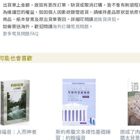
出貨單上金額，故如有更改訂單、缺貨或取消訂購，皆不會有刷退程
為維護您的權益，如因個人因素欲辦理退貨，請維持產品原狀並依原
商品、紙本發票及原出貨單寄回。詳細可閱讀
退換貨須知
。
如需寄送海外，歡迎閱讀
海外訂購常見問題
。
更多常見問題FAQ
可能也會喜歡
翰福音：人而神者
新約希臘文多樣性基礎練
道成了肉身
習：約翰福音
猶太背景