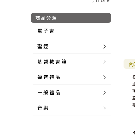
商品分類
電 子 書
聖 經
基 督 教 書 籍
新 舊 約 聖 經
內
福 音 禮 品
簡 體 聖 經
聖 經 論 叢
和 合 本
一 般 禮 品
英 文 聖 經
神 學 類
福 音 飾 品 配 件
和 合 本 標 點
參 考 書 工 具 書
音 樂
外 文 聖 經
實 踐 神 學
福 音 家 飾 用 品
一 般 卡 片
新 標 點 和 合 本
K J V
摩 西 五 經
系 統 神 學
福 音 項 鍊
讀 經 法
中 外 文 聖 經
教 會 歷 史
福 音 生 活 雜 貨
一 般 文 具
詩 本 樂 譜
和 合 本 修 訂 版
E S V
歷 史 書
神 、 創 造
宣 教 差 傳
福 音 耳 環 / 耳 夾
福 音 桌 飾 品
萬 用 卡
釋 經 法
創 世 記