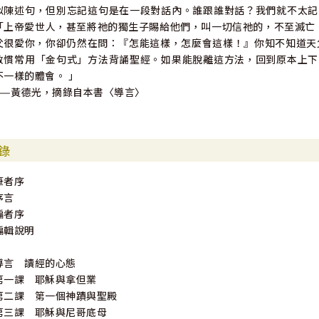
似陳述句，但別忘記這句是在一段對話內。誰跟誰對話？我們就不太記
「上帝愛世人，甚至將祂的獨生子賜給他們，叫一切信祂的，不至滅亡，
父很愛你，你卻仍然在問：『怎能這樣，怎麼會這樣！』你知不知道天
教慣常用「金句式」方法背誦聖經。如果能脫離這方法，回到原本上下
不一樣的體會。 」
——黃德光，摘錄自本書〈導言〉
錄
筆者序
序言
編者序
編輯說明
導言 讀經的心態
第一課 耶穌與拿但業
第二課 第一個神蹟與聖殿
第三課 耶穌與尼哥底母