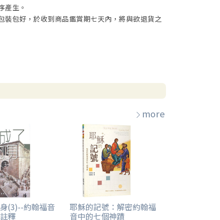
序產生。
包裝包好，於收到商品鑑賞期七天內，將與欲退貨之
more
(3)--約翰福音
耶穌的記號：解密約翰福
註釋
音中的七個神蹟