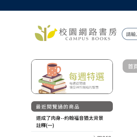
首
最近閱覽過的商品
道成了肉身--約翰福音猶太背景
註釋(一)
more