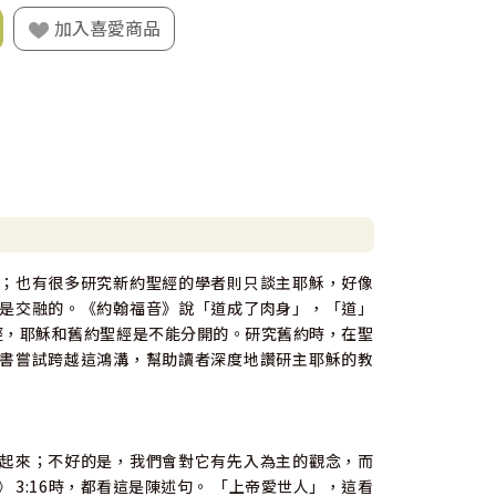
加入喜愛商品
；也有很多研究新約聖經的學者則只談主耶穌，好像
是交融的。《約翰福音》說「道成了肉身」，「道」
經，耶穌和舊約聖經是不能分開的。研究舊約時，在聖
書嘗試跨越這鴻溝，幫助讀者深度地讚研主耶穌的教
起來；不好的是，我們會對它有先入為主的觀念，而
 3:16時，都看這是陳述句。 「上帝愛世人」，這看