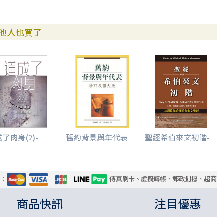
他人也買了
了肉身(2)-...
舊約背景與年代表
聖經希伯來文初階-...
式：
傳真刷卡、虛擬轉帳、郵政劃撥、超商
商品快訊
注目優惠