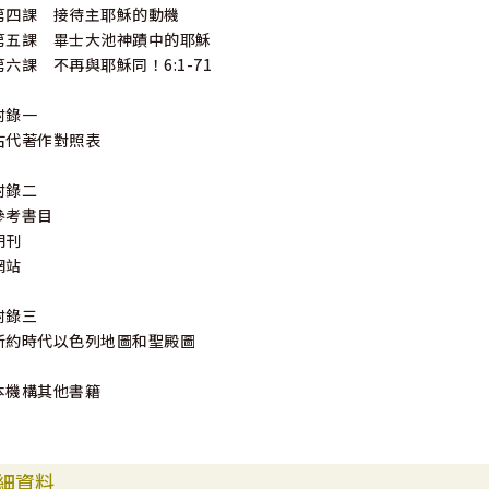
第四課 接待主耶穌的動機
第五課 畢士大池神蹟中的耶穌
第六課 不再與耶穌同！6:1-71
附錄一
古代著作對照表
附錄二
參考書目
期刊
網站
附錄三
新約時代以色列地圖和聖殿圖
本機構其他書籍
細資料