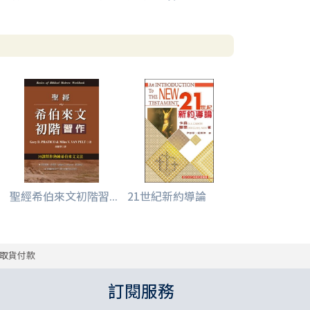
聖經希伯來文初階習...
21世紀新約導論
取貨付款
訂閱服務