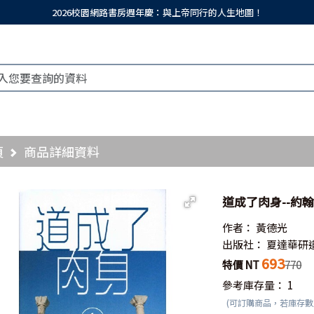
2026校園網路書房週年慶：與上帝同行的人生地圖！
頁
商品詳細資料
道成了肉身--約
作者：
黃德光
出版社：
夏達華研
693
特價 NT
770
參考庫存量：
1
(可訂購商品，若庫存