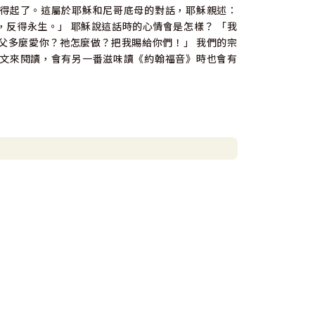
得起了。這屬於耶穌和尼哥底母的對話，耶穌親述：
反得永生。」 耶穌說這話時的心情會是怎樣？ 「我
父多麼愛你？祂怎麼做？把我賜給你們！」 我們的宗
文來閱讀，會有另一番滋味讀《約翰福音》時也會有