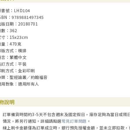
原書號：LHD104
SBN：9789881497345
出版日期：20180701
頁數：362
尺寸：15x23cm
重量：470克
排版方式：橫排
語言：繁體中文
裝訂方式：平裝
印刷方式：全彩印刷
分類：聖經論叢／約翰福音
適用對象：適用所有人
物說明
訂單備貨時間約3-5天不包含週末及國定假日，庫存足夠為當日或隔
情況，將另行通知。詳細請點選
常見訂單問題
。
線上刷卡金額僅為訂單成立時，銀行預先授權金額，並未立即扣款，