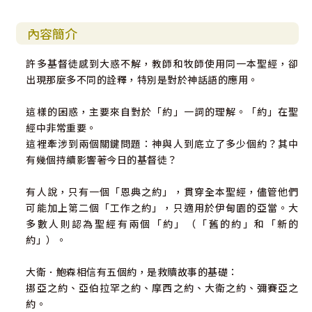
內容簡介
許多基督徒感到大惑不解，教師和牧師使用同一本聖經，卻
出現那麼多不同的詮釋，特別是對於神話語的應用。
這樣的困惑，主要來自對於「約」一詞的理解。「約」在聖
經中非常重要。
這裡牽涉到兩個關鍵問題：神與人到底立了多少個約？其中
有幾個持續影響著今日的基督徒？
有人說，只有一個「恩典之約」，貫穿全本聖經，儘管他們
可能加上第二個「工作之約」，只適用於伊甸園的亞當。大
多數人則認為聖經有兩個「約」（「舊的約」和「新的
約」）。
大衛．鮑森相信有五個約，是救贖故事的基礎：
挪亞之約、亞伯拉罕之約、摩西之約、大衛之約、彌賽亞之
約。