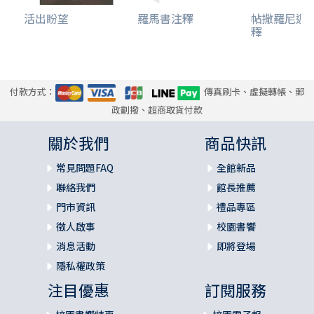
活出盼望
羅馬書注釋
帖撒羅尼迦
釋
付款方式：
傳真刷卡、虛擬轉帳、郵
政劃撥、超商取貨付款
關於我們
商品快訊
常見問題FAQ
全館新品
聯絡我們
館長推薦
門市資訊
禮品專區
徵人啟事
校園書饗
消息活動
即將登場
隱私權政策
注目優惠
訂閱服務