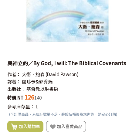
與神立約／By God, I will: The Biblical Covenants
作者：
大衛．鮑森
(David Pawson)
譯者：
盧珍予&郭秀娟
出版社：
基督教以琳書房
126
特價 NT
140
參考庫存量：
1
(可訂購商品，若庫存數量不足，將於結帳後為您進貨，請安心訂購)
加入購物車
加入喜愛商品