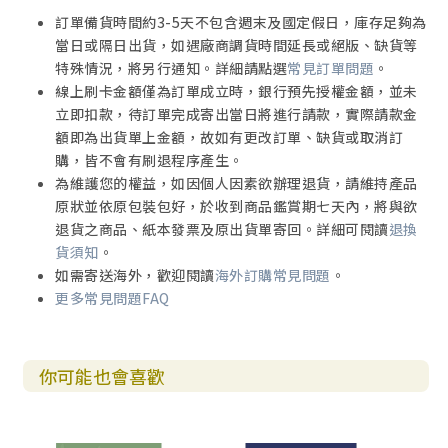
訂單備貨時間約3-5天不包含週末及國定假日，庫存足夠為
當日或隔日出貨，如遇廠商調貨時間延長或絕版、缺貨等
特殊情況，將另行通知。詳細請點選
常見訂單問題
。
線上刷卡金額僅為訂單成立時，銀行預先授權金額，並未
立即扣款，待訂單完成寄出當日將進行請款，實際請款金
額即為出貨單上金額，故如有更改訂單、缺貨或取消訂
購，皆不會有刷退程序產生。
為維護您的權益，如因個人因素欲辦理退貨，請維持產品
原狀並依原包裝包好，於收到商品鑑賞期七天內，將與欲
退貨之商品、紙本發票及原出貨單寄回。詳細可閱讀
退換
貨須知
。
如需寄送海外，歡迎閱讀
海外訂購常見問題
。
更多常見問題FAQ
你可能也會喜歡