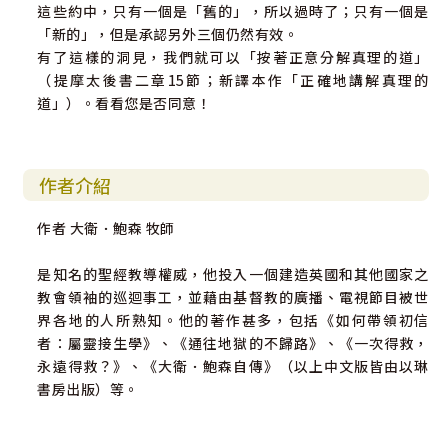
這些約中，只有一個是「舊的」，所以過時了；只有一個是
「新的」，但是承認另外三個仍然有效。
有了這樣的洞見，我們就可以「按著正意分解真理的道」
（提摩太後書二章15節；新譯本作「正確地講解真理的
道」）。看看您是否同意！
作者介紹
作者 大衛．鮑森 牧師
是知名的聖經教導權威，他投入一個建造英國和其他國家之
教會領袖的巡迴事工，並藉由基督教的廣播、電視節目被世
界各地的人所熟知。他的著作甚多，包括《如何帶領初信
者：屬靈接生學》、《通往地獄的不歸路》、《一次得救，
永遠得救？》、《大衛．鮑森自傳》（以上中文版皆由以琳
書房出版）等。