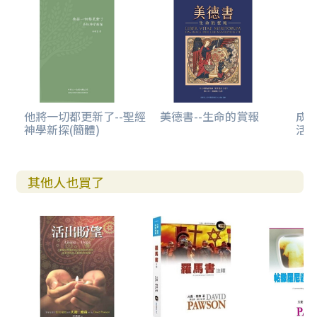
他將一切都更新了--聖經
美德書--生命的賞報
成
神學新探(簡體)
活
其他人也買了