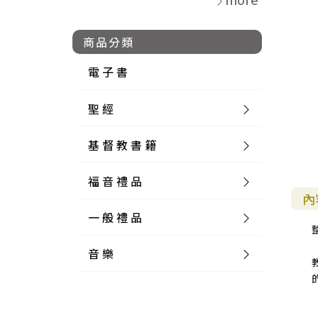
商品分類
電 子 書
聖 經
基 督 教 書 籍
新 舊 約 聖 經
福 音 禮 品
簡 體 聖 經
聖 經 論 叢
和 合 本
內
一 般 禮 品
英 文 聖 經
神 學 類
福 音 飾 品 配 件
和 合 本 標 點
參 考 書 工 具 書
音 樂
外 文 聖 經
實 踐 神 學
福 音 家 飾 用 品
一 般 卡 片
新 標 點 和 合 本
K J V
摩 西 五 經
系 統 神 學
福 音 項 鍊
讀 經 法
中 外 文 聖 經
教 會 歷 史
福 音 生 活 雜 貨
一 般 文 具
詩 本 樂 譜
和 合 本 修 訂 版
E S V
歷 史 書
神 、 創 造
宣 教 差 傳
福 音 耳 環 / 耳 夾
福 音 桌 飾 品
萬 用 卡
釋 經 法
創 世 記