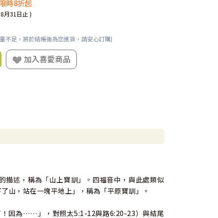
 限時8折起
08月31日止 )
數量不足，將於結帳後為您進貨，請安心訂購)
加入喜愛商品
了山」的描述，稱為「山上寶訓」。四福音中，與此處類似
……下了山，站在一塊平地上」，稱為「平原寶訓」。
……」，對照太5:1-12與路6:20-23）與結尾