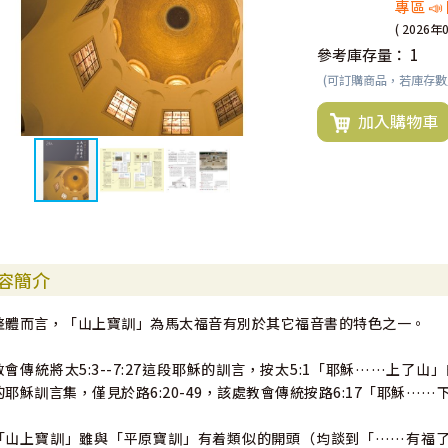
專區 
( 2026年
參考庫存量：
1
(可訂購商品，若庫存
加入購物車
容簡介
整體而言，「山上寶訓」為馬太福音有別於其它福音書的特色之一。
教會傳統將太5:3--7:27這段耶穌的訓言，按太5:1「耶穌……上
的耶穌訓言集，僅見於路6:20-49，該處教會傳統按路6:17「耶穌
「山上寶訓」雖與「平原寶訓」有着類似的開頭（均談到「……有福了！因為