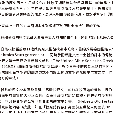
涉及的歷史風土、思想文化，以致閱讀時無法全然掌握其中的信息。
「本研讀本系列」）旨在提供聖經各書卷所涉及的歷史風土、思想文化
今日的讀者跨越時空的鴻溝，更深入明白聖經的信息，並對基督信仰的
為完成此一目的，本研讀本系列根據下述原則來進行註釋的工作：
1.註釋依據的經文為華人教會最為人熟知的和合本，所用的版本為聯合聖
2.直接根據當前最具權威的原文聖經校勘本註釋，舊約採用德國聖經公會主
Hebraica Stuttgartensia），同時參酌希臘文七十士舊約譯
出版之聯合聖經公會希臘文新約（The United Bible Societies Gr
0-1919年）翻譯時所依據的原文聖經，與今日最佳的校勘本略有不
新標點和合本聖經的翻譯方式不同於上述原文聖經校勘本內文之處，均
應有的譯法。
3.舊約的經文校勘僅能重建「馬索拉經文」的前身較原始的樣貌，且
方面雖有豐富的古抄本資料可資重建經文的原始樣貌，但也仍有少數經
面，舉凡聯合聖經公會「希伯來舊約文本計畫」（Hebrew Old Testamen
其較原始內容（按此一計畫「較原始內容」為主前五世紀末到主後70
異文（即古抄本內容不同之處）現象，均呈現於註釋當中。而新約方面