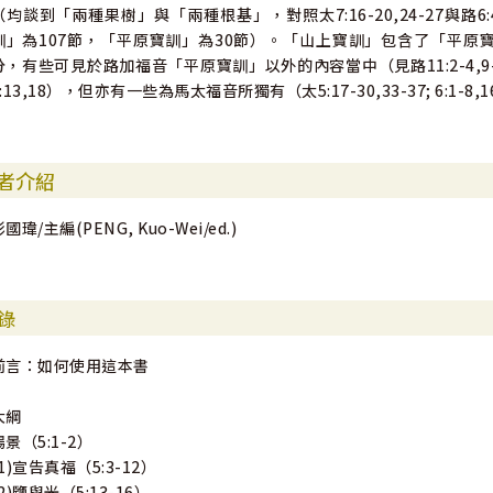
（均談到「兩種果樹」與「兩種根基」，對照太7:16-20,24-27與路
訓」為107節，「平原寶訓」為30節）。「山上寶訓」包含了「平原寶
分，有些可見於路加福音「平原寶訓」以外的內容當中（見路11:2-4,9-13,34-36; 1
6:13,18），但亦有一些為馬太福音所獨有（太5:17-30,33-37; 6:1-8,1
者介紹
國瑋/主編(PENG, Kuo-Wei/ed.)
錄
前言：如何使用這本書
大綱
場景（5:1-2）
(1)宣告真福（5:3-12）
(2)鹽與光（5:13-16）