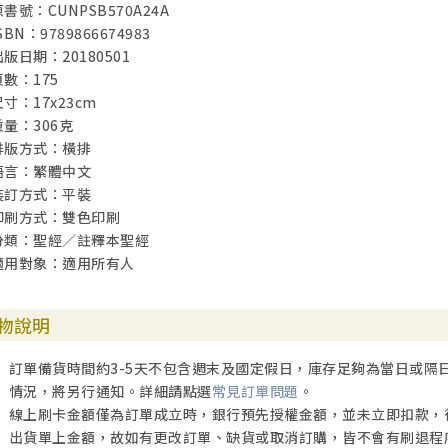
原書號：CUNPSB570A24A
SBN：9789866674983
出版日期：20180501
頁數：175
尺寸：17x23cm
重量：306克
排版方式：橫排
語言：繁體中文
裝訂方式：平裝
印刷方式：雙色印刷
分類：聖經／註釋本聖經
適用對象：適用所有人
物說明
訂單備貨時間約3-5天不包含週末及國定假日，庫存足夠為當日或隔
情況，將另行通知。詳細請點選
常見訂單問題
。
線上刷卡金額僅為訂單成立時，銀行預先授權金額，並未立即扣款，
出貨單上金額，故如有更改訂單、缺貨或取消訂購，皆不會有刷退程