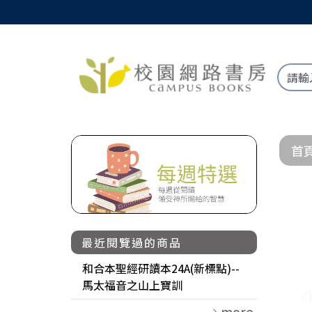
首
最近閱覽過的商品
和合本聖經研讀本24A(新標點)--
馬太福音之山上寶訓
more