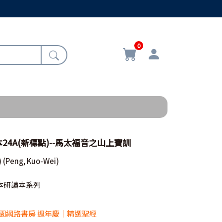
0
24A(新標點)--馬太福音之山上寶訓
)
(Peng, Kuo-Wei)
本研讀本系列
 校園網路書房 週年慶｜精選聖經