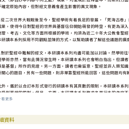
不確定原始內容，但對經文意義會產生影響的異文現象。
4.從二次世界大戰戰後至今，聖經學術有着長足的發展，「死海古卷
成果，使得今日對聖經的世界與基督信仰開始萌發的時空，有更為深入
地理、考古、文化等方面所根據的學術，均須為近二十年大公教會聖經
本研讀本系列採用不同觀點並陳的方式，以幫助讀者了解這些議題的廣
5.對於聖經中難解的經文，本研讀本系列均盡可能加以討論。然學術
經學術亦然，當有此情況發生時，本研讀本系列也會明白指出。但讀者
穌是基督」所作的見證。另一方面，讀者也需留意，聖經並非人類知識
所關心的題目，另有一些問題，則非單靠聖經所能回答，這些問題均有
此外，鑑於以合訂本形式發行的研讀本有其頁數的限制，本研讀本系列
會受到篇幅的限制。但另一方面，本研讀本系列務求各單行本的內容不
看更多
了解經文文意所需的訊息傳達給讀者。
本研讀本系列各單行本的製作，從初稿到完稿，均經過多次集體的審
細資料
書、聖經辭典、聖經百科、考古文獻，並歷史與地理圖集，並對註釋內
本系列同工羣深祈這些材料能使更多人明白聖經萬古長新的信息，認識