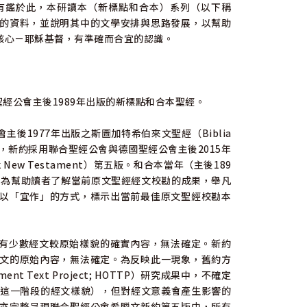
有鑑於此，本研讀本（新標點和合本）系列（以下稱
的資料，並說明其中的文學安排與思路發展，以幫助
核心－耶穌基督，有準確而合宜的認識。
經公會主後1989年出版的新標點和合本聖經。
後1977年出版之斯圖加特希伯來文聖經（Biblia
本的傳統，新約採用聯合聖經公會與德國聖經公會主後2015年
eek New Testament）第五版。和合本當年（主後189
同，為幫助讀者了解當前原文聖經經文校勘的成果，舉凡
以「宜作」的方式，標示出當前最佳原文聖經校勘本
仍有少數經文較原始樣貌的確實內容，無法確定。新約
文的原始內容，無法確定。為反映此一現象，舊約方
t Text Project; HOTTP）研究成果中，不確定
年這一階段的經文樣貌），但對經文意義會產生影響的
亦完整呈現聯合聖經公會希臘文新約第五版中，所有