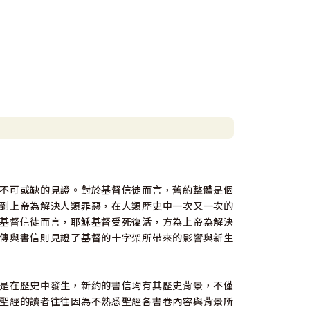
不可或缺的見證。對於基督信徒而言，舊約整體是個
到上帝為解決人類罪惡，在人類歷史中一次又一次的
基督信徒而言，耶穌基督受死復活，方為上帝為解決
傳與書信則見證了基督的十字架所帶來的影響與新生
是在歷史中發生，新約的書信均有其歷史背景，不僅
聖經的讀者往往因為不熟悉聖經各書卷內容與背景所