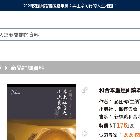
2026校園網路書房週年慶：與上帝同行的人生地圖！
頁
商品詳細資料
和合本聖經研讀本
作者：
彭國瑋(主編
出版社：
聖經公會
書系：
新標點和合
176
特價 NT
220
促銷專案：
2026