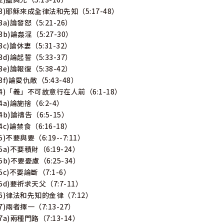
(3)耶穌來成全律法和先知（5:17-48）
(3a)論發怒（5:21-26）
(3b)論姦淫（5:27-30）
(3c)論休妻（5:31-32）
(3d)論起誓（5:33-37）
(3e)論報復（5:38-42）
(3f)論愛仇敵（5:43-48）
(4)「義」不可故意行在人前（6:1-18）
(4a)論施捨（6:2-4）
(4b)論禱告（6:5-15）
(4c)論禁食（6:16-18）
(5)不要與要（6:19--7:11）
(5a)不要積財（6:19-24）
(5b)不要憂慮（6:25-34）
(5c)不要論斷（7:1-6）
(5d)要祈求天父（7:7-11）
(6)律法和先知的金律（7:12）
(7)兩者擇一（7:13-27）
(7a)兩種門路（7:13-14）