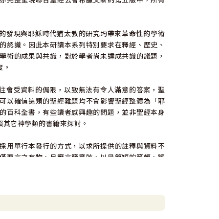
」的發現與耶穌時代猶太教的研究均帶來革命性的學術
的認識。因此本研讀本系列特別要求在釋經、歷史、
學術的成果與共識，對於學者尚未達成共識的議題，
度。
往往會受資料的侷限，以致無法有令人滿意的答案，聖
可以確信這類的聖經難題均不會影響聖經整體為「耶
的百科全書，有些讀者感興趣的問題，並非聖經本身
賴其它神學類的書籍來探討。
採用單行本發行的方式，以求所提供的註釋與資料不
僅要言之有物，且應言簡意賅，以最簡短的篇幅，將
閱，其間並參酌公認代表當代學術共識與現況的註釋
容逐字討論，以期內容深入淺出，文字曉暢。本研讀
聖經所見證的耶穌基督，是為至禱！