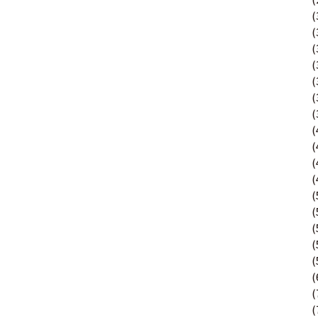
其 他 中 外 文 聖 經
新 約 歷 史 書
青 少 年
靈 恩
研 經 材 料
詩 、 散 文
福 音 包 裝 用 品
聖 經 故 事
約 拿 書
約 翰 福 音
加 拉 太 書
雅 各 書
啟 示 錄
信 徒 神 學
福 音 明 信 片 . 書 籤
成 人
教 育
兒 童 教 材
劇 本 遊 戲
福 音 文 具 雜 貨
聖 經 神 學
彌 迦 書
以 弗 所 書
彼 得 前 書
使 徒 行 傳
靈 界
福 音 季 節 卡
職 業
文 字 工 作
青 少 年 教 材
兒 童 故 事 C D
偽 經 次 經
那 鴻 書
腓 立 比 書
彼 得 後 書
福 音 小 禮 卡
特 殊 問 題
小 組 教 會
幼 稚 教 材
畫 冊
哈 巴 谷 書
歌 羅 西 書
約 翰 壹 、 貳 、 參 書
其 他 福 音 卡 片
生 活 教 導
成 人 教 材
西 番 雅 書
帖 撒 羅 尼 迦 前 後
猶 大 書
主 日 學 教 材
哈 該 書
提 摩 太 前 後
歸 納 法 研 經
撒 迦 利 亞 書
提 多 書
紙 品
瑪 拉 基 書
腓 利 門 書
教 牧 書 信