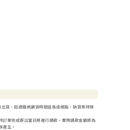
日出貨，如遇廠商調貨時間延長或絕版、缺貨等特殊
待訂單完成寄出當日將進行請款，實際請款金額即為
序產生。