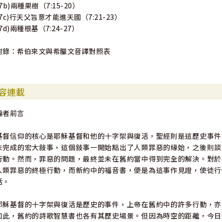
(7b)兩種果樹（7:15-20）
(7c)行天父旨意才能進天國（7:21-23）
(7d)兩種根基（7:24-27）
附錄：希伯來文與希臘文音譯對照表
容連載
編者前言
基督信仰的核心是耶穌基督和他的十字架與復活，聖經則是這歷史事件
未完成的宏大敍事，這個敍事一開始點出了人類罪惡的緣始，之後則談
行動。然而，罪惡的問題，最終並未在舊約當中得到完全的解決。對於
人類罪惡的終極行動，而新約中的福音書，便是為這事作見證，使徒行
活。
耶穌基督的十字架與復活是歷史的事件，上帝在舊約中的許多行動，亦
如此，舊約的詩歌智慧書也各有其歷史場景。但因為時空的距離，今日