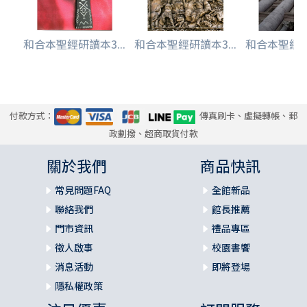
和合本聖經研讀本3...
和合本聖經研讀本3...
和合本聖經研讀
付款方式：
傳真刷卡、虛擬轉帳、郵
政劃撥、超商取貨付款
關於我們
商品快訊
常見問題FAQ
全館新品
聯絡我們
館長推薦
門市資訊
禮品專區
徵人啟事
校園書饗
消息活動
即將登場
隱私權政策