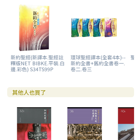
新約聖經(新譯本.聖經註
環球聖經譯本(全套4本)--
聖經
釋版NET BIBKE.平裝.白
新約全書+舊約全書卷一.
邊.彩色) S34TS99P
卷二.卷三
其他人也買了