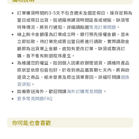
訂單備貨時間約3-5天不包含週末及國定假日，庫存足夠為
當日或隔日出貨，如遇廠商調貨時間延長或絕版、缺貨等
特殊情況，將另行通知。詳細請點選
常見訂單問題
。
線上刷卡金額僅為訂單成立時，銀行預先授權金額，並未
立即扣款，待訂單完成寄出當日將進行請款，實際請款金
額即為出貨單上金額，故如有更改訂單、缺貨或取消訂
購，皆不會有刷退程序產生。
為維護您的權益，如因個人因素欲辦理退貨，請維持產品
原狀並依原包裝包好，於收到商品鑑賞期七天內，將與欲
退貨之商品、紙本發票及原出貨單寄回。詳細可閱讀
退換
貨須知
。
如需寄送海外，歡迎閱讀
海外訂購常見問題
。
更多常見問題FAQ
你可能也會喜歡