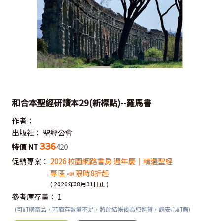
和合本聖經研讀本29(新標點)--羅馬書
作者：
出版社：
聖經公會
336
特價 NT
420
促銷專案：
2026 校園網路書房 週年慶｜精選聖經
專區 📣 限時8折起
( 2026年08月31日止 )
參考庫存量：
1
(可訂購商品，若庫存數量不足，將於結帳後為您進貨，請安心訂購)