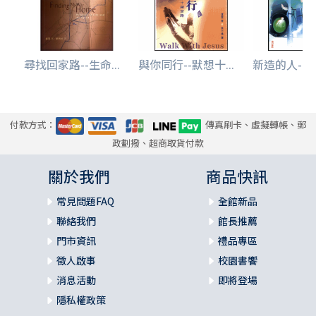
尋找回家路--生命...
與你同行--默想十...
新造的人--屬
付款方式：
傳真刷卡、虛擬轉帳、郵
政劃撥、超商取貨付款
關於我們
商品快訊
常見問題FAQ
全館新品
聯絡我們
館長推薦
門市資訊
禮品專區
徵人啟事
校園書饗
消息活動
即將登場
隱私權政策