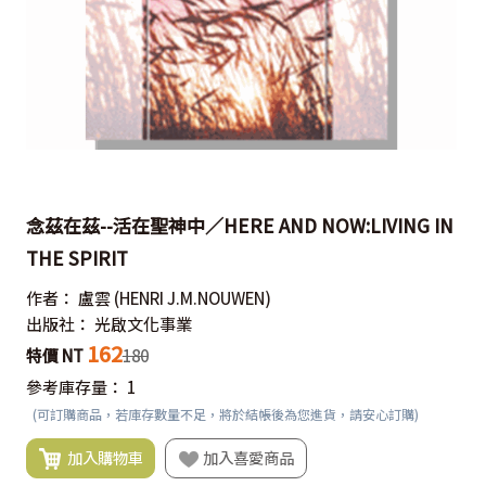
念茲在茲--活在聖神中／HERE AND NOW:LIVING IN
THE SPIRIT
作者：
盧雲
(HENRI J.M.NOUWEN)
出版社：
光啟文化事業
162
特價 NT
180
參考庫存量：
1
(可訂購商品，若庫存數量不足，將於結帳後為您進貨，請安心訂購)
加入購物車
加入喜愛商品