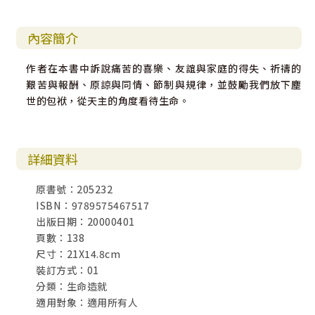
內容簡介
作者在本書中訴說痛苦的喜樂、友誼與家庭的得失、祈禱的
艱苦與報酬、原諒與同情、節制與規律，並鼓勵我們放下塵
世的包袱，從天主的角度看待生命。
詳細資料
原書號：205232
ISBN：9789575467517
出版日期：20000401
頁數：138
尺寸：21X14.8cm
裝訂方式：01
分類：生命造就
適用對象：適用所有人