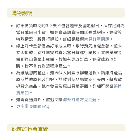
購物說明
訂單備貨時間約3-5天不包含週末及國定假日，庫存足夠為
當日或隔日出貨，如遇廠商調貨時間延長或絕版、缺貨等
特殊情況，將另行通知。詳細請點選
常見訂單問題
。
線上刷卡金額僅為訂單成立時，銀行預先授權金額，並未
立即扣款，待訂單完成寄出當日將進行請款，實際請款金
額即為出貨單上金額，故如有更改訂單、缺貨或取消訂
購，皆不會有刷退程序產生。
為維護您的權益，如因個人因素欲辦理退貨，請維持產品
原狀並依原包裝包好，於收到商品鑑賞期七天內，將與欲
退貨之商品、紙本發票及原出貨單寄回。詳細可閱讀
退換
貨須知
。
如需寄送海外，歡迎閱讀
海外訂購常見問題
。
更多常見問題FAQ
你可能也會喜歡