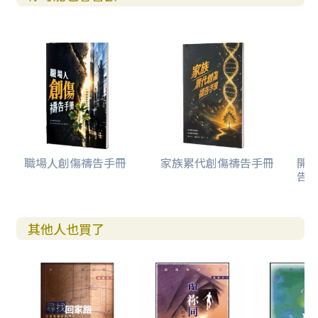
職場人創傷禱告手冊
家族累代創傷禱告手冊
開
告(
其他人也買了