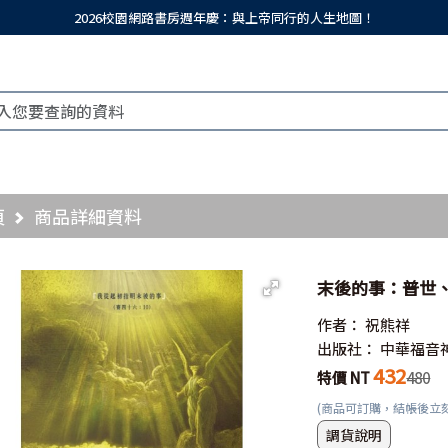
2026校園網路書房週年慶：與上帝同行的人生地圖！
頁
商品詳細資料
末後的事：普世、
作者：
祝熊祥
出版社：
中華福音
432
特價 NT
480
(商品可訂購，結帳後立
調貨說明