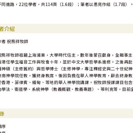
不同進路，22位學者，共114頁（1.6段）；筆者以愚見作結（1.7段）
者介紹
作者 祝熊祥牧師
祝熊祥牧師祖籍上海浦東，大學時代信主，數年後蒙召獻身，全職事主
香港任學生福音工作與牧會十年，並於中文大學哲學系進修。之後再赴
獲神碩（主修舊約）與哲學博士（主修神學，專注釋經史與二十世紀神
東南神學院任教，獲終身教席。後因負擔在華人神學教育，辭去終身教
於香港、菲律賓、緬甸、等地的華人神學院講課。祝牧師授課課目包含
治學法、衛道學、系統神學（教義概觀、教義專題）、蒂利克等，目前
錄
楊序