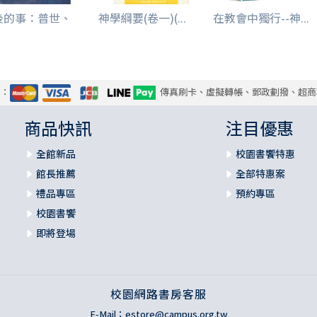
後的事：普世、
神學綱要(卷一)(...
在教會中獨行--神...
.
式：
傳真刷卡、虛擬轉帳、郵政劃撥、超商
商品快訊
注目優惠
全館新品
校園書饗特惠
館長推薦
全部特惠案
禮品專區
預約專區
校園書饗
即將登場
校園網路書房客服
E-Mail：
estore@campus.org.tw