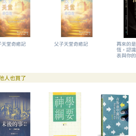
子天堂奇癒記
父子天堂奇癒記
再來的是
恆，認識
表與你的
他人也買了