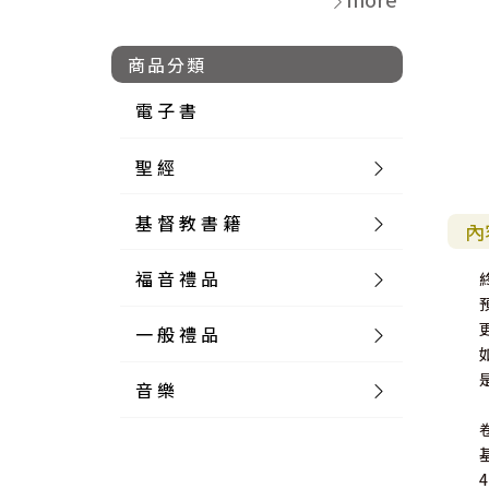
商品分類
電 子 書
聖 經
基 督 教 書 籍
新 舊 約 聖 經
內
福 音 禮 品
簡 體 聖 經
聖 經 論 叢
和 合 本
一 般 禮 品
英 文 聖 經
神 學 類
福 音 飾 品 配 件
和 合 本 標 點
參 考 書 工 具 書
音 樂
外 文 聖 經
實 踐 神 學
福 音 家 飾 用 品
一 般 卡 片
新 標 點 和 合 本
K J V
摩 西 五 經
系 統 神 學
福 音 項 鍊
讀 經 法
中 外 文 聖 經
教 會 歷 史
福 音 生 活 雜 貨
一 般 文 具
詩 本 樂 譜
和 合 本 修 訂 版
E S V
歷 史 書
神 、 創 造
宣 教 差 傳
福 音 耳 環 / 耳 夾
福 音 桌 飾 品
萬 用 卡
釋 經 法
創 世 記