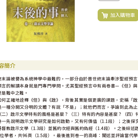
加入購物車
容簡介
終末論被譽為系統神學中最難的，一部分由於普世終末論牽涉聖經預言
預言的解讀本身就是門專門學問。尤其聖經預言中有兩卷書—《但》與
更是難中之難。
如何正確地詮釋《但》與《啟》，背後其實是個更廣的課題，史稱「啟
是一種分開又分明的文體？有說「不是」；就他們而言，爭論到此為止
（二）啟示文學特有的風格是甚麼？（三）特有的內容是甚麼？（四）
卷一先說明啟示文學研究是如何啟動，又有何價值（1.1段）；之後探
基督教啟示文學（1.3段）並舊約次經與舊約偽經（1.4段）。之後綜述
4位學者，共96頁（1.5段）。最後進到卷一的高峰：闡述並評論當