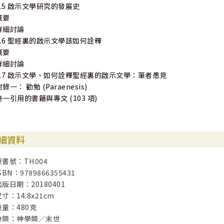
1.5 啟示文學研究的發展史
概要
詳細討論
1.6 聖經裏的啟示文學該如何詮釋
概要
詳細討論
1.7 啟示文學、如何詮釋聖經裏的啟示文學：筆者愚見
錄一： 勸勉 (Paraenesis)
卷一引用的書籍與專文 (103 項)
細資料
原書號：TH004
SBN：9789866355431
出版日期：20180401
寸：14.8x21cm
重量：480克
分類：神學類／末世