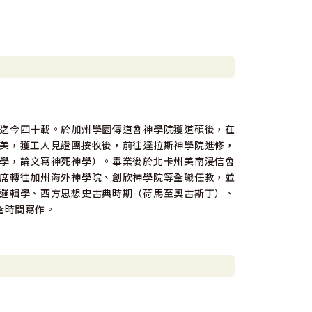
。
迄今四十載。於加州學園傳道會神學院獲道碩後，在
美，獲工人見證團按牧後，前往達拉斯神學院進修，
學，論文寫神死神學）。畢業後於北卡州美南浸信會
席轉往加州海外神學院、創欣神學院等全職任教，並
邏輯學、西方思想史古典時期（荷馬至奧古斯丁）、
全時間寫作。