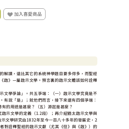
加入喜愛商品
的解讀，遠比其它的系統神學題目要多得多，而聖經
《啟》—屬啟示文學。預言裏的啟示文體該如何詮釋
示文學爭論」。共五爭端：（一）啟示文學究竟是不
。有說「是」；就他們而言，接下來還有四個爭端：
特有的用途是甚麼？（五）源起是甚麼？
究啟示文學的定義（1.2段）；再介紹猶太啟示文學與
啟示文學研究由1832年至今一百八十多年的發展史，2
代學者對詮釋聖經的啟示文獻（尤其《但》與《啟》）的