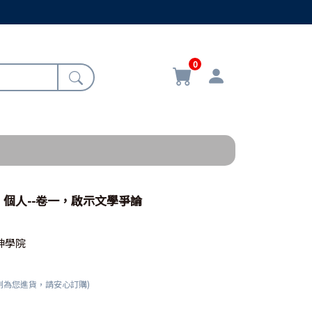
0
個人--卷一，啟示文學爭論
神學院
刻為您進貨，請安心訂購)