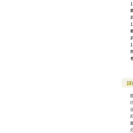
附
詳
I
尺