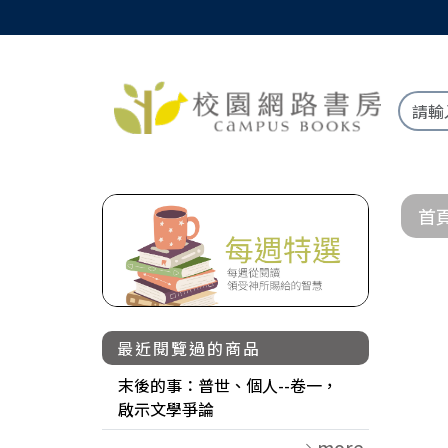
首
最近閱覽過的商品
末後的事：普世、個人--卷一，
啟示文學爭論
more