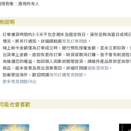
適用對象：適用所有人
物說明
訂單備貨時間約3-5天不包含週末及國定假日，庫存足夠為當日或隔
情況，將另行通知。詳細請點選
常見訂單問題
。
線上刷卡金額僅為訂單成立時，銀行預先授權金額，並未立即扣款，
出貨單上金額，故如有更改訂單、缺貨或取消訂購，皆不會有刷退程
為維護您的權益，如因個人因素欲辦理退貨，請維持產品原狀並依原
商品、紙本發票及原出貨單寄回。詳細可閱讀
退換貨須知
。
如需寄送海外，歡迎閱讀
海外訂購常見問題
。
更多常見問題FAQ
可能也會喜歡