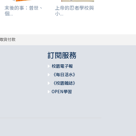
末後的事：普世、
上帝的忍者學校與
個...
小...
取貨付款
訂閱服務
校園電子報
《每日活水》
《校園雜誌》
OPEN學習