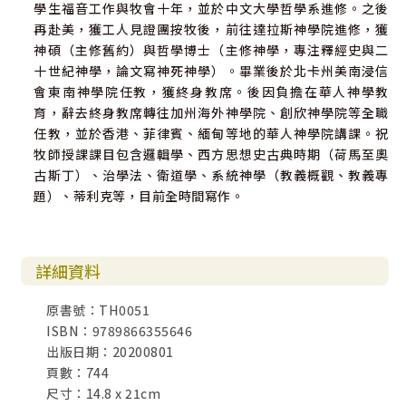
學生福音工作與牧會十年，並於中文大學哲學系進修。之後
再赴美，獲工人見證團按牧後，前往達拉斯神學院進修，獲
神碩（主修舊約）與哲學博士（主修神學，專注釋經史與二
十世紀神學，論文寫神死神學）。畢業後於北卡州美南浸信
會東南神學院任教，獲終身教席。後因負擔在華人神學教
育，辭去終身教席轉往加州海外神學院、創欣神學院等全職
任教，並於香港、菲律賓、緬甸等地的華人神學院講課。祝
牧師授課課目包含邏輯學、西方思想史古典時期（荷馬至奧
古斯丁）、治學法、衛道學、系統神學（教義概觀、教義專
題）、蒂利克等，目前全時間寫作。
詳細資料
原書號：TH0051
ISBN：9789866355646
出版日期：20200801
頁數：744
尺寸：14.8 x 21cm