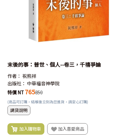
末後的事：普世、個人--卷三，千禧爭論
作者：
祝熊祥
出版社：
中華福音神學院
765
特價 NT
850
(商品可訂購，結帳後立刻為您進貨，請安心訂購)
調貨說明
加入購物車
加入喜愛商品