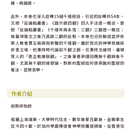
據、與論證。
此外，本卷也深入詮釋15組千禧經段，引述的註釋共54本。
又把「反論點叢書」《啟示錄四觀》四入手法逐一概述。更
把「反論點叢書」《千禧年與永恆：三觀》三觀逐一概述；
每篇捍衛文之後乃其餘二觀的反駁。本卷也分別解說並評析
華人教會賈玉銘與倪柝聲的千禧觀。鑑於倪氏的神學思維採
折衷立場，他秉持時代論前千觀之餘，也秉持戈維特、潘頓
等人的「更正教煉獄觀」。之後筆者恭謹回應無千觀與後千
觀，尤其無千觀的接替論、對新約聖經如何使用舊約聖經的
看法、並預表學。
作者介紹
祝熊祥牧師
祖籍上海浦東，大學時代信主，數年後蒙召獻身，全職事主
迄今四十載。於加州學園傳道會神學院獲道碩後，在香港任