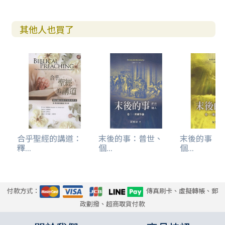
其他人也買了
合乎聖經的講道：
末後的事：普世、
末後的事：
釋...
個...
個...
付款方式：
傳真刷卡、虛擬轉帳、郵
政劃撥、超商取貨付款