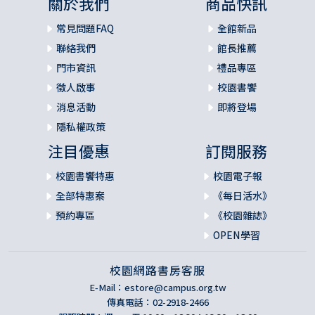
關於我們
商品快訊
常見問題FAQ
全館新品
聯絡我們
館長推薦
門市資訊
禮品專區
徵人啟事
校園書饗
消息活動
即將登場
隱私權政策
注目優惠
訂閱服務
校園書饗特惠
校園電子報
全部特惠案
《每日活水》
預約專區
《校園雜誌》
OPEN學習
校園網路書房客服
E-Mail：
estore@campus.org.tw
傳真電話：02-2918-2466