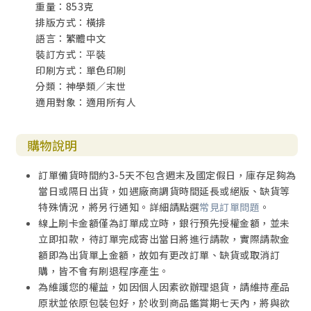
重量：853克
排版方式：橫排
語言：繁體中文
裝訂方式：平裝
印刷方式：單色印刷
分類：神學類／末世
適用對象：適用所有人
購物說明
訂單備貨時間約3-5天不包含週末及國定假日，庫存足夠為
當日或隔日出貨，如遇廠商調貨時間延長或絕版、缺貨等
特殊情況，將另行通知。詳細請點選
常見訂單問題
。
線上刷卡金額僅為訂單成立時，銀行預先授權金額，並未
立即扣款，待訂單完成寄出當日將進行請款，實際請款金
額即為出貨單上金額，故如有更改訂單、缺貨或取消訂
購，皆不會有刷退程序產生。
為維護您的權益，如因個人因素欲辦理退貨，請維持產品
原狀並依原包裝包好，於收到商品鑑賞期七天內，將與欲