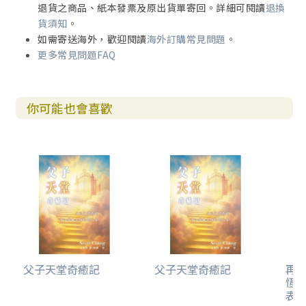
退貨之商品、紙本發票及原出貨單寄回。詳細可閱讀
退換
貨須知
。
如需寄送海外，歡迎閱讀
海外訂購常見問題
。
更多常見問題FAQ
你可能也會喜歡
父子天堂奇癒記
父子天堂奇癒記
再
恆
表