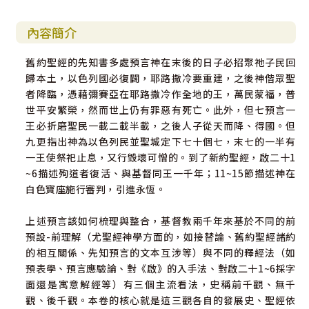
內容簡介
舊約聖經的先知書多處預言神在末後的日子必招聚祂子民回
歸本土，以色列國必復闢，耶路撒冷要重建，之後神偕眾聖
者降臨，憑藉彌賽亞在耶路撒冷作全地的王，萬民蒙福，普
世平安繁榮，然而世上仍有罪惡有死亡。此外，但七預言一
王必折磨聖民一載二載半載，之後人子從天而降、得國。但
九更指出神為以色列民並聖城定下七十個七，末七的一半有
一王使祭祀止息，又行毀壞可憎的。到了新約聖經，啟二十1
~6描述殉道者復活、與基督同王一千年；11~15節描述神在
白色寶座施行審判，引進永恆。
上述預言該如何梳理與整合，基督教兩千年來基於不同的前
預設-前理解（尤聖經神學方面的，如接替論、舊約聖經諸約
的相互關係、先知預言的文本互涉等）與不同的釋經法（如
預表學、預言應驗論、對《啟》的入手法、對啟二十1~6採字
面還是寓意解經等）有三個主流看法，史稱前千觀、無千
觀、後千觀。本卷的核心就是這三觀各自的發展史、聖經依