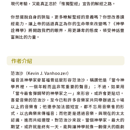
現代考驗，又能真正忠於「惟獨聖經」宣告的解經之路。
你想擺脫自身的狹隘，更多暸解聖經的意義嗎？你想改善讀
經能力，讓上帝的話語真正為你的生命帶來改變嗎？《神學
詮釋學》將開啟我們的眼界，用更謙卑的態度，領受神話豐
富無比的力量。
作者介紹
范浩沙（Kevin J. Vanhoozer）
福音派神學家麥葛福曾這麼形容范浩沙，稱讚他是「當今神
學界裡，一個年輕而且非常重要的聲音」；不過，如果用
「當今最會彈鋼琴的神學家之一」來形容，或許會更貼切。
喜愛音樂的范浩沙，至今已和許多音樂家共同舉辦過五十場
以上的音樂會；他連參加法國短宣，都不忘用音樂會的形
式，以古典樂來傳福音；而他更是透過音樂，與現在的太太
認識，進而共結連理。對范浩沙來說，當個神學家，最大的
期望，或許就是終有一天，能夠讓神學就像一齣偉大的戲劇