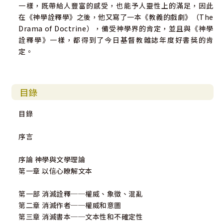
一樣，既帶給人豐富的感受，也能予人靈性上的滿足，因此
在《神學詮釋學》之後，他又寫了一本《教義的戲劇》（The
Drama of Doctrine），備受神學界的肯定，並且與《神學
詮釋學》一樣，都得到了今日基督教雜誌年度好書獎的肯
定。
目錄
目錄
序言
序論 神學與文學理論
第一章 以信心瞭解文本
第一部 消滅詮釋──權威、象徵、混亂
第二章 消滅作者──權威和意圖
第三章 消滅書本──文本性和不確定性