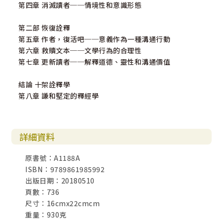
第四章 消滅讀者──情境性和意識形態
第二部 恢復詮釋
第五章 作者，復活吧──意義作為一種溝通行動
第六章 救贖文本──文學行為的合理性
第七章 更新讀者──解釋道德、靈性和溝通價值
結論 十架詮釋學
第八章 謙和堅定的釋經學
詳細資料
原書號：A1188A
ISBN：9789861985992
出版日期：20180510
頁數：736
尺寸：16cmx22cmcm
重量：930克