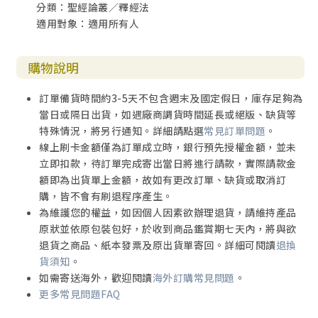
分類：聖經論叢／釋經法
適用對象：適用所有人
購物說明
訂單備貨時間約3-5天不包含週末及國定假日，庫存足夠為
當日或隔日出貨，如遇廠商調貨時間延長或絕版、缺貨等
特殊情況，將另行通知。詳細請點選
常見訂單問題
。
線上刷卡金額僅為訂單成立時，銀行預先授權金額，並未
立即扣款，待訂單完成寄出當日將進行請款，實際請款金
額即為出貨單上金額，故如有更改訂單、缺貨或取消訂
購，皆不會有刷退程序產生。
為維護您的權益，如因個人因素欲辦理退貨，請維持產品
原狀並依原包裝包好，於收到商品鑑賞期七天內，將與欲
退貨之商品、紙本發票及原出貨單寄回。詳細可閱讀
退換
貨須知
。
如需寄送海外，歡迎閱讀
海外訂購常見問題
。
更多常見問題FAQ