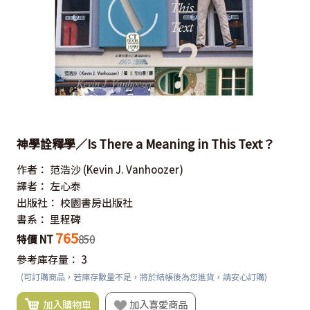
神學詮釋學／Is There a Meaning in This Text？
作者：
范浩沙
(Kevin J. Vanhoozer)
譯者：
左心泰
出版社：
校園書房出版社
書系：
里程碑
765
特價 NT
850
參考庫存量：
3
(可訂購商品，若庫存數量不足，將於結帳後為您進貨，請安心訂購)
加入購物車
加入喜愛商品