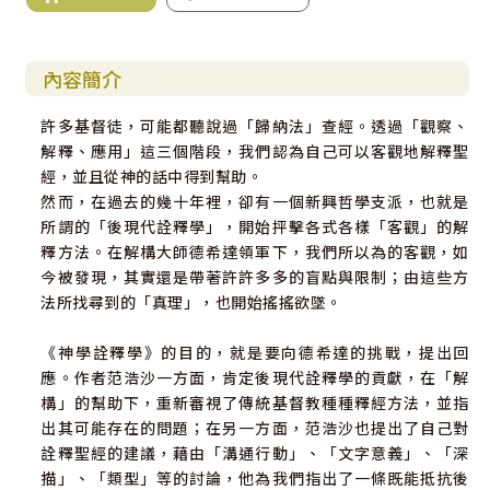
內容簡介
許多基督徒，可能都聽說過「歸納法」查經。透過「觀察、
解釋、應用」這三個階段，我們認為自己可以客觀地解釋聖
經，並且從神的話中得到幫助。
然而，在過去的幾十年裡，卻有一個新興哲學支派，也就是
所謂的「後現代詮釋學」，開始抨擊各式各樣「客觀」的解
釋方法。在解構大師德希達領軍下，我們所以為的客觀，如
今被發現，其實還是帶著許許多多的盲點與限制；由這些方
法所找尋到的「真理」，也開始搖搖欲墜。
《神學詮釋學》的目的，就是要向德希達的挑戰，提出回
應。作者范浩沙一方面，肯定後現代詮釋學的貢獻，在「解
構」的幫助下，重新審視了傳統基督教種種釋經方法，並指
出其可能存在的問題；在另一方面，范浩沙也提出了自己對
詮釋聖經的建議，藉由「溝通行動」、「文字意義」、「深
描」、「類型」等的討論，他為我們指出了一條既能抵抗後