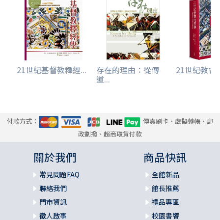
21世紀基督教釋經...
存在的理由：從傳
21世紀教會成
道...
付款方式：
傳真刷卡、虛擬轉帳、郵
政劃撥、超商取貨付款
關於我們
商品快訊
常見問題FAQ
全館新品
聯絡我們
館長推薦
門市資訊
禮品專區
徵人啟事
校園書饗