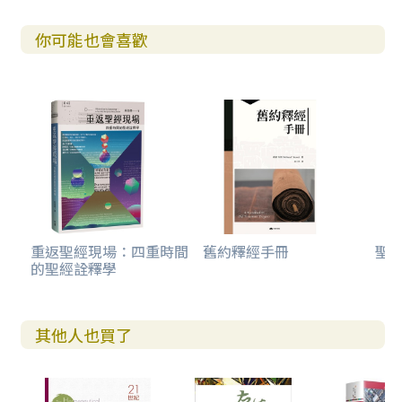
你可能也會喜歡
重返聖經現場：四重時間
舊約釋經手冊
聖
的聖經詮釋學
其他人也買了