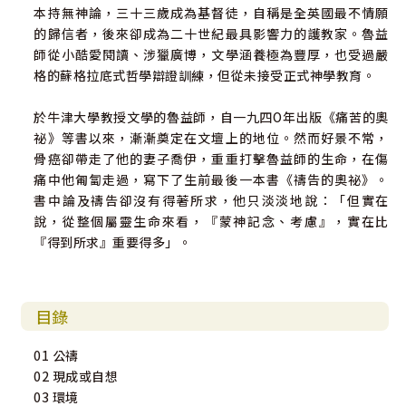
本持無神論，三十三歲成為基督徒，自稱是全英國最不情願
的歸信者，後來卻成為二十世紀最具影響力的護教家。魯益
師從小酷愛閱讀、涉獵廣博，文學涵養極為豐厚，也受過嚴
格的蘇格拉底式哲學辯證訓練，但從未接受正式神學教育。
於牛津大學教授文學的魯益師，自一九四O年出版《痛苦的奧
祕》等書以來，漸漸奠定在文壇上的地位。然而好景不常，
骨癌卻帶走了他的妻子喬伊，重重打擊魯益師的生命，在傷
痛中他匍匐走過，寫下了生前最後一本書《禱告的奧祕》。
書中論及禱告卻沒有得著所求，他只淡淡地說：「但實在
說，從整個屬靈生命來看，『蒙神記念、考慮』，實在比
『得到所求』重要得多」。
目錄
01 公禱
02 現成或自想
03 環境