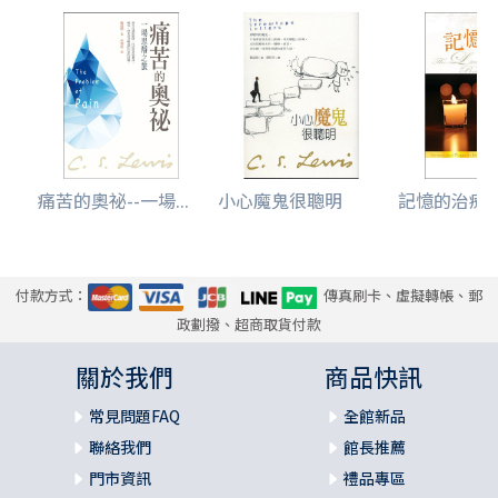
痛苦的奧祕--一場...
小心魔鬼很聰明
記憶的治療者-
付款方式：
傳真刷卡、虛擬轉帳、郵
政劃撥、超商取貨付款
關於我們
商品快訊
常見問題FAQ
全館新品
聯絡我們
館長推薦
門市資訊
禮品專區