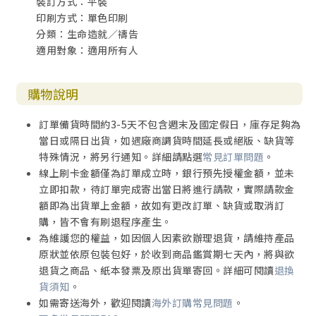
裝訂方式：平裝
印刷方式：單色印刷
分類：生命造就／禱告
適用對象：適用所有人
購物說明
訂單備貨時間約3-5天不包含週末及國定假日，庫存足夠為
當日或隔日出貨，如遇廠商調貨時間延長或絕版、缺貨等
特殊情況，將另行通知。詳細請點選
常見訂單問題
。
線上刷卡金額僅為訂單成立時，銀行預先授權金額，並未
立即扣款，待訂單完成寄出當日將進行請款，實際請款金
額即為出貨單上金額，故如有更改訂單、缺貨或取消訂
購，皆不會有刷退程序產生。
為維護您的權益，如因個人因素欲辦理退貨，請維持產品
原狀並依原包裝包好，於收到商品鑑賞期七天內，將與欲
退貨之商品、紙本發票及原出貨單寄回。詳細可閱讀
退換
貨須知
。
如需寄送海外，歡迎閱讀
海外訂購常見問題
。