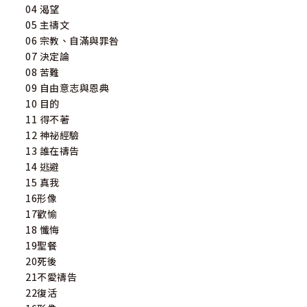
04 渴望
05 主禱文
06 宗教、自滿與罪咎
07 決定論
08 苦難
09 自由意志與恩典
10 目的
11 得不著
12 神祕經驗
13 誰在禱告
14 逃避
15 真我
16形像
17歡愉
18 懺悔
19聖餐
20死後
21不愛禱告
22復活