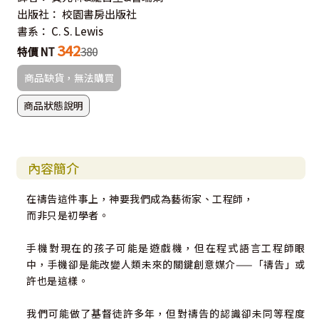
出版社：
校園書房出版社
書系：
C. S. Lewis
342
特價 NT
380
商品缺貨，無法購買
商品狀態說明
內容簡介
在禱告這件事上，神要我們成為藝術家、工程師，
而非只是初學者。
手機對現在的孩子可能是遊戲機，但在程式語言工程師眼
中，手機卻是能改變人類未來的關鍵創意媒介——「禱告」或
許也是這樣。
我們可能做了基督徒許多年，但對禱告的認識卻未同等程度