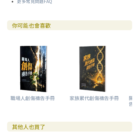
更多常見問題FAQ
你可能也會喜歡
職場人創傷禱告手冊
家族累代創傷禱告手冊
開
告(
其他人也買了