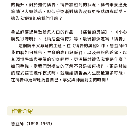
的提升，對於如何禱告、禱告將碰到的狀況、禱告未蒙應允
等情況大概熟悉，但似乎逐漸對禱告沒有更多感想與感受。
禱告究竟還能給我們什麼？
魯益師寫過無數膾炙人口的作品：《痛苦的奧祕》、《小心
魔鬼很聰明》、《納尼亞傳奇》等，最後卻決定寫「禱告」
——這個簡單又艱難的主題。在《禱告的奧祕》中，魯益師和
我們聊如何禱告、生命的高山與低谷，以及最終的盼望，以
其淵博學識與喪偶的切身經歷，更深探討禱告究竟是什麼？
如同手機，當我們對禱告的了解不只是如何操作，更是背後
的程式語言運作模式時，就能讓禱告為人生開啟更多可能，
在禱告中更深地揭露自己，享受與神面對面的時刻！
作者介紹
魯益師（1898-1963）