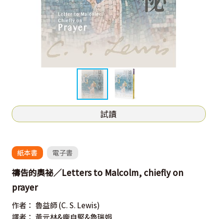
試讀
紙本書
電子書
禱告的奧祕／Letters to Malcolm, chiefly on
prayer
作者：
魯益師
(C. S. Lewis)
譯者：
黃元林&龐自堅&魯瑞娟