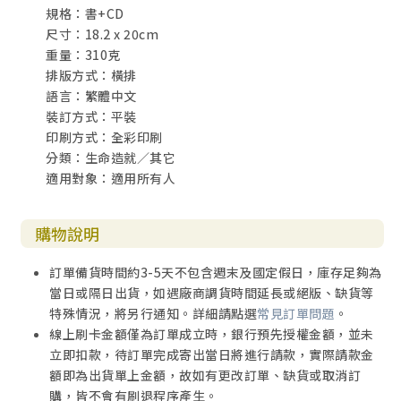
規格：書+CD
尺寸：18.2 x 20cm
重量：310克
排版方式：橫排
語言：繁體中文
裝訂方式：平裝
印刷方式：全彩印刷
分類：生命造就／其它
適用對象：適用所有人
購物說明
訂單備貨時間約3-5天不包含週末及國定假日，庫存足夠為
當日或隔日出貨，如遇廠商調貨時間延長或絕版、缺貨等
特殊情況，將另行通知。詳細請點選
常見訂單問題
。
線上刷卡金額僅為訂單成立時，銀行預先授權金額，並未
立即扣款，待訂單完成寄出當日將進行請款，實際請款金
額即為出貨單上金額，故如有更改訂單、缺貨或取消訂
購，皆不會有刷退程序產生。