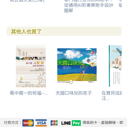
從通用AI到專業助手設計
福
圖解
其他人也買了
萬中選一的祝福--...
天國口味兒的孩子
在寶貝班的
汪...
付款方式：
傳真刷卡、虛擬轉帳、郵