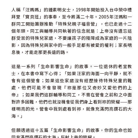
人稱「汪媽媽」的鍾素明女士，1998年開始投入台中榮中禮
拜堂「寶貝班」的事奉，至今將滿二十年。2005年汪媽和一
群同工開始籌辦推動「特殊兒親子福音營」，也已走過十二
個年頭。同工與輔導共同執著的信念就是：上帝沒有遺忘這
群受苦的特殊兒家庭，不要讓孩子的殘障成為家庭的一片陰
影，因為特殊兒與家中的一般手足都有被愛的權利；家長喘
息後，才能走那更長遠的路。
這是一系列「生命影響生命」的故事。一位退休的老宣教
士，在本書中寫下心得；「如果汪家的海面一向平靜，就不
會有這個營會；如果這些家庭沒有經歷接待特殊兒童的難
處，他們可能不會發現『祢是那位又奇妙又愛他們的上
帝』；如果我們這群輔導和同工，不曾在營會之前和之中面
對許多困難，他們也就沒機會從我們身上看到祢的榮耀——那
樣明亮的光。營會中我到處看到祢，就像充滿閃亮鑽石的大
海。」
但願透過這十五篇「生命影響生命」的故事，你的生命也如
同充滿閃亮鑽石的大海，反射上帝的榮耀。