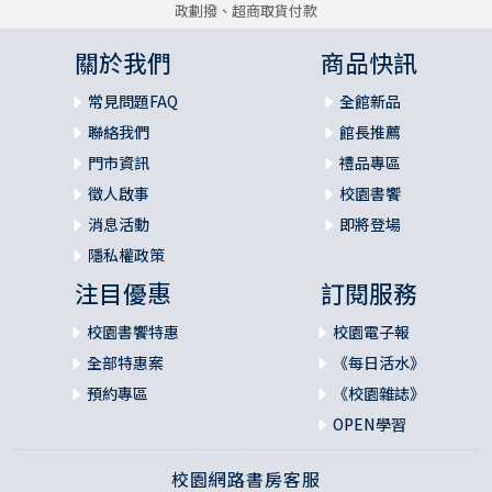
政劃撥、超商取貨付款
關於我們
商品快訊
常見問題FAQ
全館新品
聯絡我們
館長推薦
門市資訊
禮品專區
徵人啟事
校園書饗
消息活動
即將登場
隱私權政策
注目優惠
訂閱服務
校園書饗特惠
校園電子報
全部特惠案
《每日活水》
預約專區
《校園雜誌》
OPEN學習
校園網路書房客服