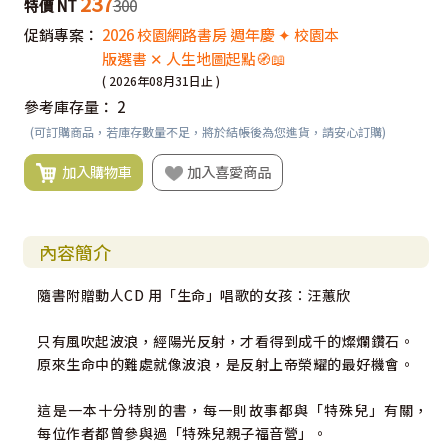
237
特價 NT
300
促銷專案：
2026 校園網路書房 週年慶 ✦ 校園本
版選書 ✕ 人生地圖起點🧭📖
( 2026年08月31日止 )
參考庫存量：
2
(可訂購商品，若庫存數量不足，將於結帳後為您進貨，請安心訂購)
加入購物車
加入喜愛商品
內容簡介
隨書附贈動人CD 用「生命」唱歌的女孩：汪蕙欣
只有風吹起波浪，經陽光反射，才看得到成千的燦爛鑽石。
原來生命中的難處就像波浪，是反射上帝榮耀的最好機會。
這是一本十分特別的書，每一則故事都與「特殊兒」有關，
每位作者都曾參與過「特殊兒親子福音營」。