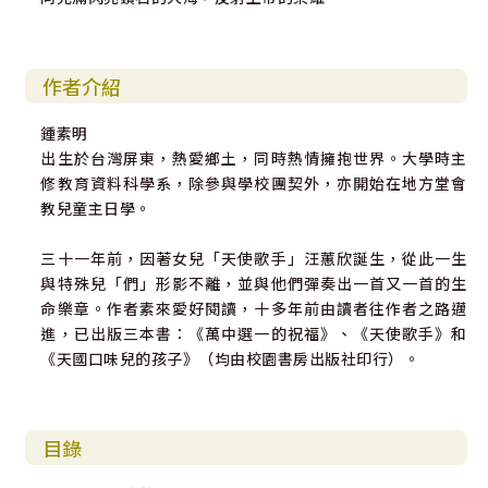
作者介紹
鍾素明
出生於台灣屏東，熱愛鄉土，同時熱情擁抱世界。大學時主
修教育資料科學系，除參與學校團契外，亦開始在地方堂會
教兒童主日學。
三十一年前，因著女兒「天使歌手」汪蕙欣誕生，從此一生
與特殊兒「們」形影不離，並與他們彈奏出一首又一首的生
命樂章。作者素來愛好閱讀，十多年前由讀者往作者之路邁
進，已出版三本書：《萬中選一的祝福》、《天使歌手》和
《天國口味兒的孩子》（均由校園書房出版社印行）。
目錄