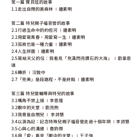
第一篇 寶貝班的故事
1.1走出自閉的黑森林 ∣鍾素明
第二篇 特兒親子福音營的故事
2.1行過生命中的約但河 ∣鍾素明
2.2用愛寫青春，用愛寫一生 ∣鍾素明
2.3孤寂也是一種力量 ∣鍾素明
2.4人生拼圖 ∣鍾素明
2.5寫給天父的信：我看見「充滿閃亮鑽石的大海」 ∣劉畢恩
琪
2.6轉折 ∣汪致中
2.7「完美」是段路程，不是終點 ∣鍾素明
第三篇 特兒營輔導與特兒的故事
3.1嘴角不禁上揚 ∣李恩隆
3.2眼中的天堂 ∣劉亮煦
3.3我曾是自閉兒 ∣ 李詩慧
3.4以淚為記：記念特殊兒親子福音營走過十個年頭 ∣李詩慧
3.5心與心的溝通 ∣詹鈞傑
3.6用「愛」看見「眼中的天堂」∣王子強