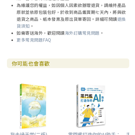
為維護您的權益，如因個人因素欲辦理退貨，請維持產品
原狀並依原包裝包好，於收到商品鑑賞期七天內，將與欲
退貨之商品、紙本發票及原出貨單寄回。詳細可閱讀
退換
貨須知
。
如需寄送海外，歡迎閱讀
海外訂購常見問題
。
更多常見問題FAQ
你可能也會喜歡
我去過天堂(二版)
零門檻打造你的AI助手：
手到