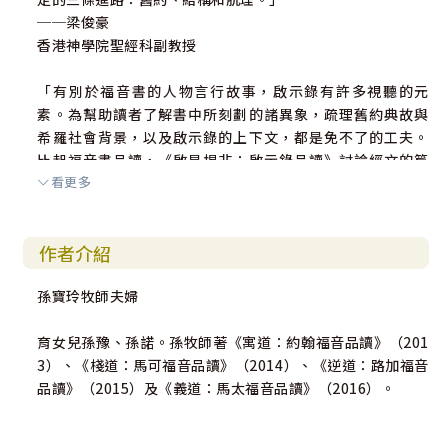
──梁俊豪
香港神學院聖經科副教授
「有別於福音書的人物言行故事，啟示錄有許多視聽的元
素。為幫助讀者了解書中所刻劃的諸異象，疏理舊約典故與
希羅社會背景，以及啟示錄的上下文，都是免不了的工夫。
比起福音書品讀，《啟是揭非：啟示錄品讀》討論經文的篇
看更多
幅就顯著增加了，扎實的研經工夫由後台走到前台。」
──關浩然
中國信徒佈道會香港尖沙嘴迦南堂主任牧師
作者介紹
孫寶玲牧師夫婦
育女兒孫豫、孫諾。孫牧師著《寓道：約翰福音品讀》（201
3）、《棧道：馬可福音品讀》（2014）、《逆道：路加福音
品讀》（2015）及《義道：馬太福音品讀》（2016）。