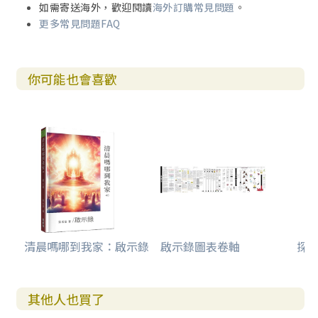
如需寄送海外，歡迎閱讀
海外訂購常見問題
。
更多常見問題FAQ
你可能也會喜歡
清晨嗎哪到我家：啟示錄
啟示錄圖表卷軸
探
其他人也買了