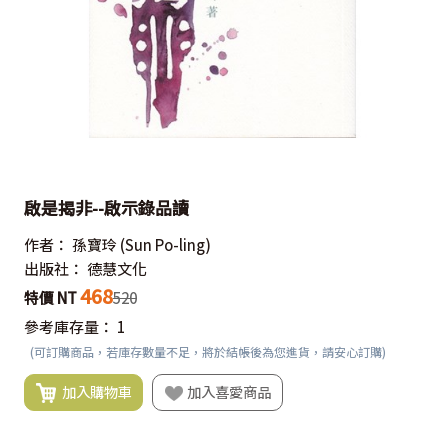
啟是揭非--啟示錄品讀
作者：
孫寶玲
(Sun Po-ling)
出版社：
德慧文化
468
特價 NT
520
參考庫存量：
1
(可訂購商品，若庫存數量不足，將於結帳後為您進貨，請安心訂購)
加入購物車
加入喜愛商品