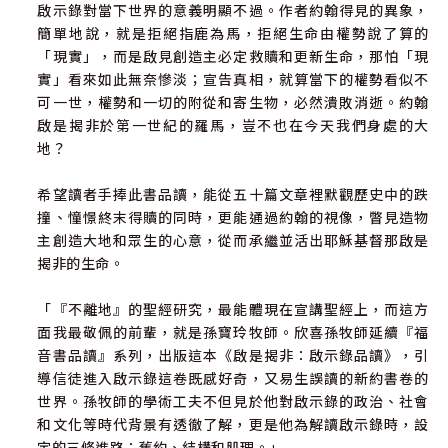
啟示錄對當下世界的意義明顯不過。作者約翰得見的異象，
簡單地說，就是拒絕指鹿為馬，拒絕生命由權勢說了算的
「現實」，而是啟見創造主必定救贖和更新生命，那怕「現
實」看來如此無奈慘淡；宣告真相，就算當下的權勢看似不
可一世，權勢和一切的附從和寄生物，必然潰敗消逝。約翰
啟是揭非於第一世紀的羅馬，豈不也在今天我們身處的大
地？
希望讀者手捧此書品讀，能從五十篇文章裡默觀歷史中的跌
撞、憧憬終末得贖的同時，更能通過約翰的視像，瞥見造物
主創造大地和眾生的心意，從而承繼並活出耶穌基督那啟是
揭非的生命。
「『不離地』的聖經研究，最能體現在宣講聖經上，而這方
面我最敬佩的前輩，就是孫寶玲牧師。欣喜孫牧師延續『福
音書品讀』系列，出版這本《啟是揭非：啟示錄品讀》，引
導信徒進入啟示錄這卷既感好奇，又易生誤讀的新約書卷的
世界。孫牧師的學術工夫不但見於他對啟示錄的政治、社會
和文化等時代背景有透徹了解，更是他為解讀啟示錄時，設
定的三條進路：舊約、結構和肌理。」