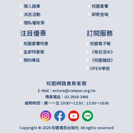
徵人啟事
校園書饗
消息活動
即將登場
隱私權政策
注目優惠
訂閱服務
校園書饗特惠
校園電子報
全部特惠案
《每日活水》
預約專區
《校園雜誌》
OPEN學習
校園網路書房客服
E-Mail：
estore@campus.org.tw
傳真電話：02-2918-2466
服務時間：週一～五 10:00～12:30；13:30～18:00
Copyright © 2026 校園書房出版社. All rights reserved