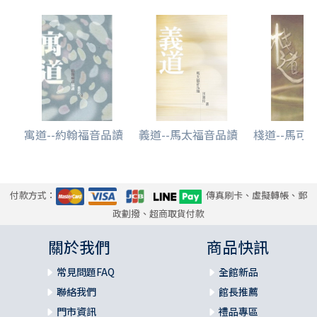
寓道--約翰福音品讀
義道--馬太福音品讀
棧道--馬可
付款方式：
傳真刷卡、虛擬轉帳、郵
政劃撥、超商取貨付款
關於我們
商品快訊
常見問題FAQ
全館新品
聯絡我們
館長推薦
門市資訊
禮品專區