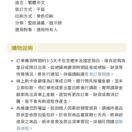
語言：繁體中文
裝訂方式：平裝
印刷方式：單色印刷
分類：聖經論叢／啟示錄
適用對象：適用所有人
購物說明
訂單備貨時間約3-5天不包含週末及國定假日，庫存足夠為
當日或隔日出貨，如遇廠商調貨時間延長或絕版、缺貨等
特殊情況，將另行通知。詳細請點選
常見訂單問題
。
線上刷卡金額僅為訂單成立時，銀行預先授權金額，並未
立即扣款，待訂單完成寄出當日將進行請款，實際請款金
額即為出貨單上金額，故如有更改訂單、缺貨或取消訂
購，皆不會有刷退程序產生。
為維護您的權益，如因個人因素欲辦理退貨，請維持產品
原狀並依原包裝包好，於收到商品鑑賞期七天內，將與欲
退貨之商品、紙本發票及原出貨單寄回。詳細可閱讀
退換
貨須知
。