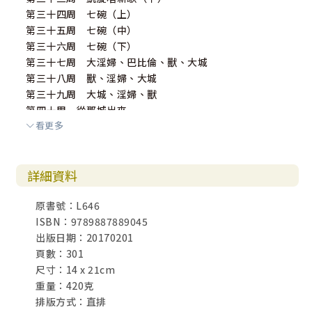
第三十四周 七碗（上）
第三十五周 七碗（中）
第三十六周 七碗（下）
第三十七周 大淫婦、巴比倫、獸、大城
第三十八周 獸、淫婦、大城
第三十九周 大城、淫婦、獸
第四十周 從那城出來
看更多
第四十一周 兔死狐悲
第四十二周 崇拜的力量
第四十三周 崇拜的延伸
詳細資料
第四十四周 七個看見（上）：萬主之主
第四十五周 七個看見（中）：千年之謎
原書號：L646
第四十六周 七個看見（下）：終極審判
ISBN：9789887889045
第四十七周 新天新地
出版日期：20170201
第四十八周 新耶路撒冷
頁數：301
第四十九周 回歸樂園
尺寸：14 x 21cm
第五十周 啟示預言塑生命
重量：420克
排版方式：直排