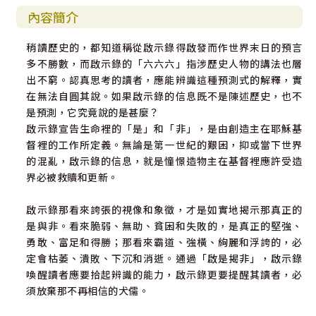
內容簡介
稍讀歷史的，都知道稱從啟示錄得啟發而作世界末日的預言
多不勝數，而啟示錄的「六六六」指涉歷史人物的講法也層
出不窮。認真思考的讀者，應能辨識這種預測式的解釋，實
在無法自圓其說。如果啟示錄的信息既不是陳述歷史，也不
是預測，它究竟說的是甚麼？
啟示錄宣告生命裡的「是」和「非」，是由創造主在耶穌基
督裡的工作所定義。無論是第一世紀的艱困，抑或當下世界
的混亂，啟示錄的信息，就是憧憬造物主在基督裡應許受造
界必被救贖和更新。
啟示錄那看來誇張的視像和象徵，才是如實地揭示那真正的
是與非。看來脆弱、無助、貧困和失敗的，是真正的堅強、
勇敢、富足和得勝；那看來霸道、強橫、絢麗和浮誇的，必
定會枯萎、潰敗、下沉和消逝。通過「啟是揭非」，啟示錄
喚醒讀者應要拾起辨識的能力，啟示錄更要提醒其讀者，必
須放棄那不再相信的犬儒。