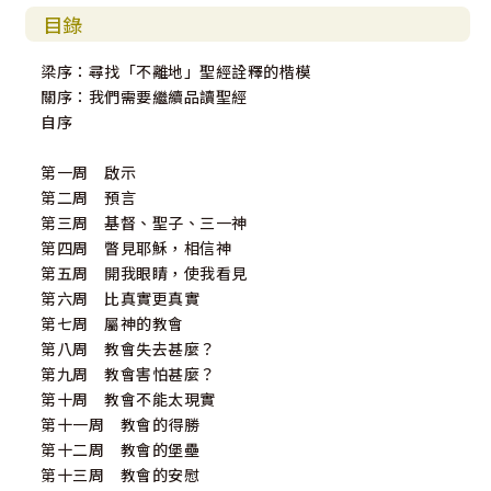
目錄
梁序：尋找「不離地」聖經詮釋的楷模
關序：我們需要繼續品讀聖經
自序
第一周 啟示
第二周 預言
第三周 基督、聖子、三一神
第四周 瞥見耶穌，相信神
第五周 開我眼睛，使我看見
第六周 比真實更真實
第七周 屬神的教會
第八周 教會失去甚麼？
第九周 教會害怕甚麼？
第十周 教會不能太現實
第十一周 教會的得勝
第十二周 教會的堡壘
第十三周 教會的安慰