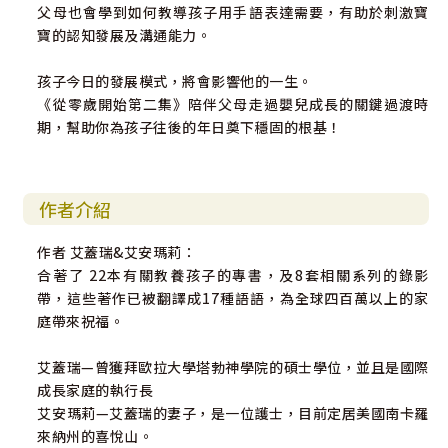
父母也會學到如何教導孩子用手語表達需要，有助於刺激寶
寶的認知發展及溝通能力。
孩子今日的發展模式，將會影響他的一生。
《從零歲開始第二集》陪伴父母走過嬰兒成長的關鍵過渡時
期，幫助你為孩子往後的年日奠下穩固的根基！
作者介紹
作者 艾蓋瑞&艾安瑪莉：
合著了 22本有關教養孩子的專書，及8套相關系列的錄影
帶，這些著作已被翻譯成17種語語，為全球四百萬以上的家
庭帶來祝福。
艾蓋瑞—曾獲拜歐拉大學塔勃神學院的碩士學位，並且是國際
成長家庭的執行長
艾安瑪莉—艾蓋瑞的妻子，是一位護士，目前定居美國南卡羅
來納州的喜悅山。