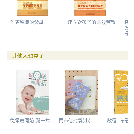
作更稱職的父母
建立對孩子的有效管教
陪
放
子
其他人也買了
從零歲開始-第一集...
門市信封袋(小)
啟程--帶著被