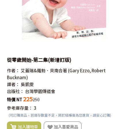
從零歲開始-第二集(新增訂版)
作者：
艾蓋瑞&羅勃．貝南合著
(Gary Ezzo, Robert
Bucknam)
譯者：
吳凱雯
出版社：
台灣學園傳道會
225
特價 NT
250
參考庫存量：
3
(可訂購商品，若庫存數量不足，將於結帳後為您進貨，請安心訂購)
加入購物車
加入喜愛商品