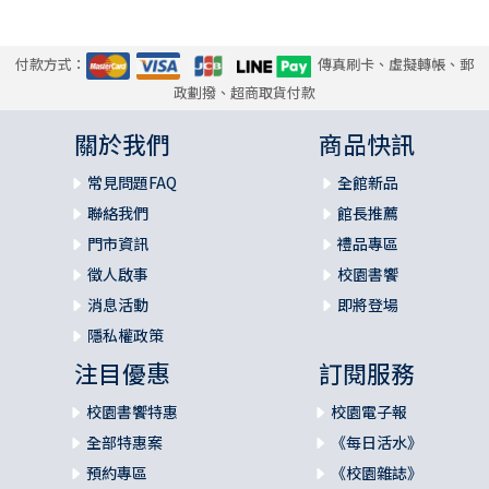
付款方式：
傳真刷卡、虛擬轉帳、郵
政劃撥、超商取貨付款
關於我們
商品快訊
常見問題FAQ
全館新品
聯絡我們
館長推薦
門市資訊
禮品專區
徵人啟事
校園書饗
消息活動
即將登場
隱私權政策
注目優惠
訂閱服務
校園書饗特惠
校園電子報
全部特惠案
《每日活水》
預約專區
《校園雜誌》