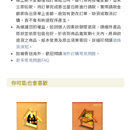
線上刷卡金額僅為訂單成立時，銀行預先授權金額，並未
立即扣款，待訂單完成寄出當日將進行請款，實際請款金
額即為出貨單上金額，故如有更改訂單、缺貨或取消訂
購，皆不會有刷退程序產生。
為維護您的權益，如因個人因素欲辦理退貨，請維持產品
原狀並依原包裝包好，於收到商品鑑賞期七天內，將與欲
退貨之商品、紙本發票及原出貨單寄回。詳細可閱讀
退換
貨須知
。
如需寄送海外，歡迎閱讀
海外訂購常見問題
。
更多常見問題FAQ
你可能也會喜歡