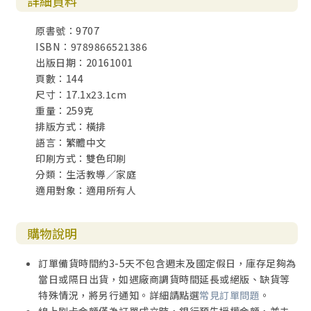
詳細資料
原書號：9707
ISBN：9789866521386
出版日期：20161001
頁數：144
尺寸：17.1x23.1cm
重量：259克
排版方式：橫排
語言：繁體中文
印刷方式：雙色印刷
分類：生活教導／家庭
適用對象：適用所有人
購物說明
訂單備貨時間約3-5天不包含週末及國定假日，庫存足夠為
當日或隔日出貨，如遇廠商調貨時間延長或絕版、缺貨等
特殊情況，將另行通知。詳細請點選
常見訂單問題
。