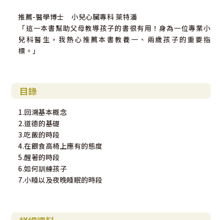
推薦-醫學博士 小兒心臟專科 萊特潘
「這一本書幫助父母教導孩子的書很有用！身為一位專業小
兒科醫生，我熱心推薦本書教養一、兩歲孩子的重要指
標。」
目錄
1.回溯基本概念
2.道德的基礎
3.吃飯的時段
4.在餵食高椅上應有的態度
5.醒著的時段
6.如何訓練孩子
7.小睡以及夜晚睡眠的時段