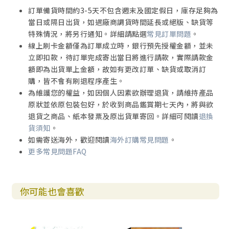
訂單備貨時間約3-5天不包含週末及國定假日，庫存足夠為
附 註………258
當日或隔日出貨，如遇廠商調貨時間延長或絕版、缺貨等
參考書目………276
特殊情況，將另行通知。詳細請點選
常見訂單問題
。
線上刷卡金額僅為訂單成立時，銀行預先授權金額，並未
立即扣款，待訂單完成寄出當日將進行請款，實際請款金
【圖表目錄】
額即為出貨單上金額，故如有更改訂單、缺貨或取消訂
［表1］十二位學者與本文對羅馬書四段經文中的「信」的詮
購，皆不會有刷退程序產生。
釋的比較……7
為維護您的權益，如因個人因素欲辦理退貨，請維持產品
［表2］十二位學者與本文對羅馬書四段經文中的「義」的詮
原狀並依原包裝包好，於收到商品鑑賞期七天內，將與欲
釋的比較……14
退貨之商品、紙本發票及原出貨單寄回。詳細可閱讀
退換
［表3］十二位學者與本文對羅馬書因信稱義的詮釋的比
貨須知
。
較……17
如需寄送海外，歡迎閱讀
海外訂購常見問題
。
［表4］七十士譯本各卷經文中名詞「信」的分析……214
更多常見問題FAQ
［表5］七十士譯本各卷經文中名詞「義」的分析……221
［圖1］活在罪權勢所管轄的屋子……62
［圖2］上帝的信實、基督的「信」、聖靈的參與及上帝的
你可能也會喜歡
「義」彼此之間的關係……77
［圖3］耶穌的死和復活的果效……86
［圖4］活在罪權勢裡與活在基督耶穌裡的比較……87