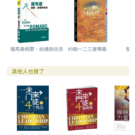
［圖5］律法與人的行為和上帝的信實的關係及結果……102
［圖6］上帝的信實、上帝的恩典、及人相信上帝的行動彼此
之間的關係……123
［圖7］上帝的信實、上帝的恩典、耶穌基督、及人相信上帝
使耶穌從死人中復活的行動彼此之間的關係……146
［圖8］整合三21～31及四1～五2信實上帝拯救作為的思
想……149
羅馬書綱要、結構與信息
約翰一二三書釋義
聖
［圖9］上帝的信實、上帝的「義」、人律法的工作、及律法
之間的關係……159
［圖10］上帝的信實所主導的拯救作為及與不同對象連接的
字詞字義……200
其他人也買了
［圖11］整合一16～17，三21～31，四1～五2及九30～十1
1信實上帝拯救作為的思想………201
［圖12］希伯來文的「信」和希臘文的「信」比較………21
2