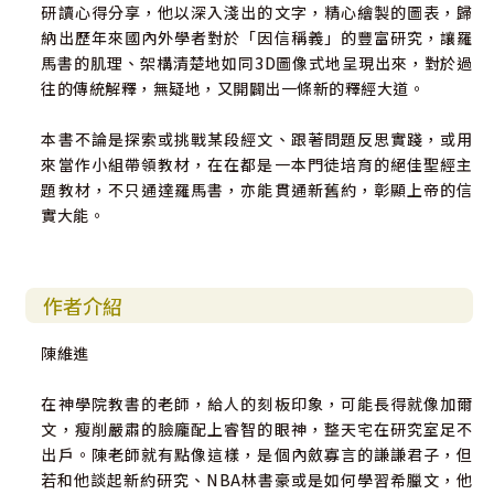
研讀心得分享，他以深入淺出的文字，精心繪製的圖表，歸
納出歷年來國內外學者對於「因信稱義」的豐富研究，讓羅
馬書的肌理、架構清楚地如同3D圖像式地呈現出來，對於過
往的傳統解釋，無疑地，又開闢出一條新的釋經大道。
本書不論是探索或挑戰某段經文、跟著問題反思實踐，或用
來當作小組帶領教材，在在都是一本門徒培育的絕佳聖經主
題教材，不只通達羅馬書，亦能貫通新舊約，彰顯上帝的信
實大能。
作者介紹
陳維進
在神學院教書的老師，給人的刻板印象，可能長得就像加爾
文，瘦削嚴肅的臉龐配上睿智的眼神，整天宅在研究室足不
出戶。陳老師就有點像這樣，是個內斂寡言的謙謙君子，但
若和他談起新約研究、NBA林書豪或是如何學習希臘文，他