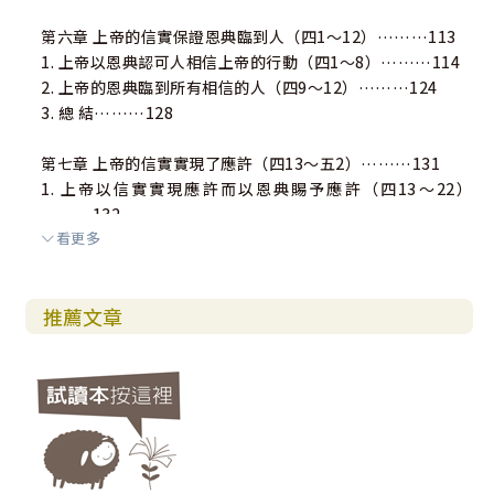
第六章 上帝的信實保證恩典臨到人（四1～12）………113
1. 上帝以恩典認可人相信上帝的行動（四1～8）………114
2. 上帝的恩典臨到所有相信的人（四9～12）………124
3. 總 結………128
第七章 上帝的信實實現了應許（四13～五2）………131
1. 上帝以信實實現應許而以恩典賜予應許（四13～22）
………132
看更多
2. 上帝的信實使人經歷與上帝和好的恩典（四23～五2）
………140
3. 總 結………147
推薦文章
第八章 上帝的信實及猶太人的誤解（九1～33）………151
1. 上帝的應許沒有落空（九1～29）………152
2. 猶太人的盲點：混淆了上帝的信實和人的行為（九30～3
3）………154
3. 總 結………167
第九章 上帝的信實：人被拯救的原因（十1～11）………169