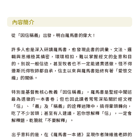
內容簡介
從「因信稱義」出發，明白羅馬書的偉大！
許多人愈是深入研讀羅馬書，愈發現此書的詞彙、文法、邏
輯與思維極其縝密，環環相扣，難以掌握經文的全意和目
的。別說一般信徒，甚至牧者也不一定能通貫透徹。怪不得
連斯托得牧師都自承，信主以來與羅馬書始終有著「愛恨交
織」的關係。
特別是基督教核心教義「因信稱義」，羅馬書是聖經中闡述
最為透徹的一本書卷；但也因此讀者常常深陷關於經文裡
「信」、「義」及「稱義」的詮釋迷陣中，搞得暈頭轉向，
吃了不少苦頭；甚至有人建議，若你想解釋「信」，一定會
解釋錯，乾脆就「不要解釋」。
出乎意料的是，在《羅馬書一本通》呈現作者陳維進老師的