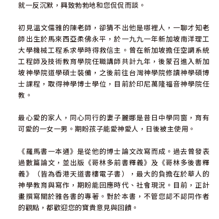
就一反沉默，興致勃勃地和您侃侃而談。
初見溫文儒雅的陳老師，卻猜不出他是哪裡人，一聊才知老
師出生於馬來西亞柔佛永平，於一九九一年新加坡南洋理工
大學機械工程系求學時得救信主。曾在新加坡擔任空調系統
工程師及技術教育學院任職講師共計九年，後蒙召進入新加
坡神學院道學碩士裝備，之後前往台灣神學院修讀神學碩博
士課程，取得神學博士學位，目前於印尼萬隆福音神學院任
教。
最心愛的家人，同心同行的妻子麗娜是昔日中學同窗，育有
可愛的一女一男。期盼孩子能愛神愛人，日後被主使用。
《羅馬書一本通》是從他的博士論文改寫而成。過去曾發表
過數篇論文，並出版《哥林多前書釋義》及《哥林多後書釋
義》（皆為香港天道書樓電子書），最大的負擔在於華人的
神學教育與寫作，期盼能回應時代、社會現況。目前，正計
畫撰寫關於雅各書的專著。對於本書，不管您認不認同作者
的觀點，都歡迎您的寶貴意見與回饋。