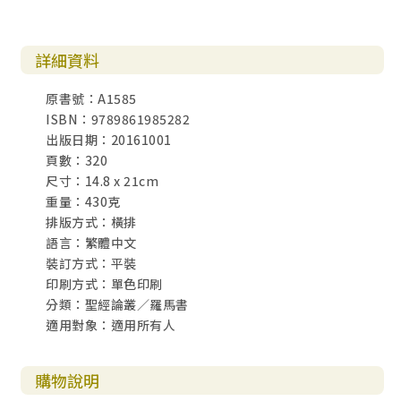
1. 猶太人不願承認基督所成就的一切（十1～3）………170
2. 基督完成了律法的目的（十4）………174
詳細資料
3. 猶太人對行為的誤解（十5）………181
4. 源自上帝信實的拯救作為（十6～11）………183
原書號：A1585
5. 總 結……193
ISBN：9789861985282
出版日期：20161001
總 結：上帝的信實主導拯救作為………195
頁數：320
後 記………203
尺寸：14.8 x 21cm
重量：430克
排版方式：橫排
附錄一：羅馬書其他章節「信」和「義」的解釋………207
語言：繁體中文
裝訂方式：平裝
附錄二：七十士譯本中「信」的解釋根據………211
印刷方式：單色印刷
分類：聖經論叢／羅馬書
附錄三：七十士譯本中「義」的解釋根據………219
適用對象：適用所有人
附錄四：略論保羅舊觀與保羅新觀………235
購物說明
附錄五：略論保羅新觀的代表人物………241