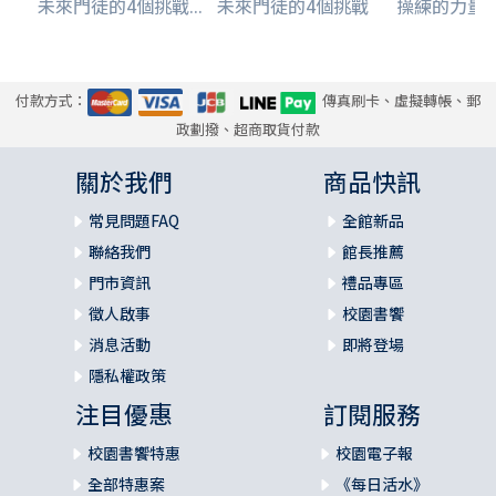
未來門徒的4個挑戰...
未來門徒的4個挑戰
操練的力量--
付款方式：
傳真刷卡、虛擬轉帳、郵
政劃撥、超商取貨付款
關於我們
商品快訊
常見問題FAQ
全館新品
聯絡我們
館長推薦
門市資訊
禮品專區
徵人啟事
校園書饗
消息活動
即將登場
隱私權政策
注目優惠
訂閱服務
校園書饗特惠
校園電子報
全部特惠案
《每日活水》