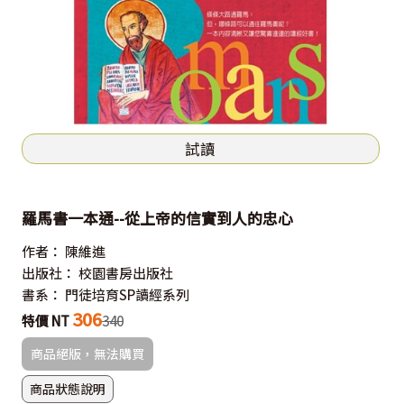
試讀
羅馬書一本通--從上帝的信實到人的忠心
作者：
陳維進
出版社：
校園書房出版社
書系：
門徒培育SP讀經系列
306
特價 NT
340
商品絕版，無法購買
商品狀態說明