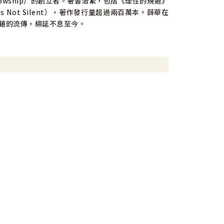
 Fellowship）的創立者。著書浩繁，包括《理性的規避》
 He Is Not Silent），著作發行量超過兩百萬本。薛華在
書籍的流傳，綿延不息至今。