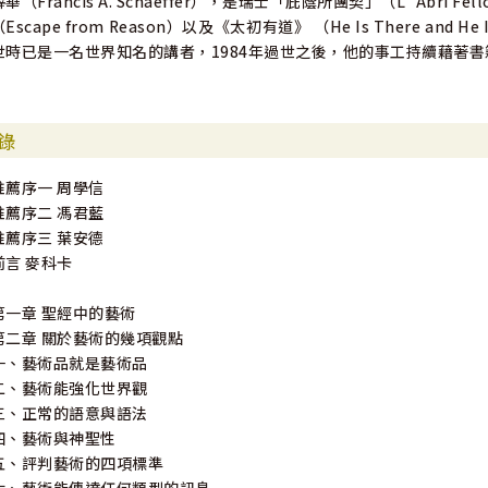
薛華（Francis A. Schaeffer），是瑞士「庇蔭所團契」（L´Abri
（Escape from Reason）以及《太初有道》 （He Is There and
世時已是一名世界知名的講者，1984年過世之後，他的事工持續藉著
錄
推薦序一 周學信
推薦序二 馮君藍
推薦序三 葉安德
前言 麥科卡
第一章 聖經中的藝術
第二章 關於藝術的幾項觀點
一、藝術品就是藝術品
二、藝術能強化世界觀
三、正常的語意與語法
四、藝術與神聖性
五、評判藝術的四項標準