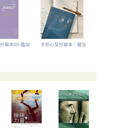
抄寫本05-路加
手到心至抄寫本：箴言