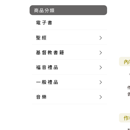
商品分類
電 子 書
聖 經
基 督 教 書 籍
新 舊 約 聖 經
內
福 音 禮 品
簡 體 聖 經
聖 經 論 叢
和 合 本
一 般 禮 品
英 文 聖 經
神 學 類
福 音 飾 品 配 件
和 合 本 標 點
參 考 書 工 具 書
音 樂
外 文 聖 經
實 踐 神 學
福 音 家 飾 用 品
一 般 卡 片
新 標 點 和 合 本
K J V
摩 西 五 經
系 統 神 學
福 音 項 鍊
讀 經 法
中 外 文 聖 經
教 會 歷 史
福 音 生 活 雜 貨
一 般 文 具
詩 本 樂 譜
和 合 本 修 訂 版
E S V
歷 史 書
神 、 創 造
宣 教 差 傳
福 音 耳 環 / 耳 夾
福 音 桌 飾 品
萬 用 卡
釋 經 法
創 世 記
作
註 釋 本 聖 經
生 命 造 就
福 音 食 器 廚 房
食 器 廚 房
C D
現 代 中 文 譯 本
G N B
和 合 本 / N I V
舊 約 註 釋
基 督
社 會 參 與
歷 史
福 音 手 環 / 手 鍊
福 音 布 軸 掛 畫
福 音 服 飾 布 品
貼 紙
日 記 . 筆 記
音 樂 叢 書
聖 經 概 論
出 埃 及 記
約 書 亞 記