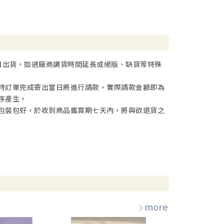
日出貨，如遇廠商調貨時間延長或絕版、缺貨等特殊
待訂單完成寄出當日將進行請款，實際請款金額即為
序產生。
包裝包好，於收到商品鑑賞期七天內，將與欲退貨之
more