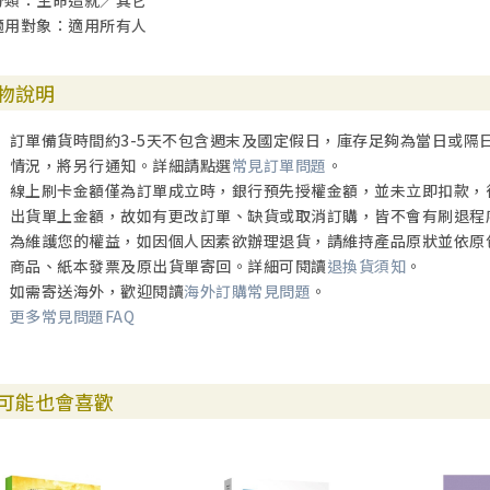
分類：生命造就／其它
適用對象：適用所有人
物說明
訂單備貨時間約3-5天不包含週末及國定假日，庫存足夠為當日或隔
情況，將另行通知。詳細請點選
常見訂單問題
。
線上刷卡金額僅為訂單成立時，銀行預先授權金額，並未立即扣款，
出貨單上金額，故如有更改訂單、缺貨或取消訂購，皆不會有刷退程
為維護您的權益，如因個人因素欲辦理退貨，請維持產品原狀並依原
商品、紙本發票及原出貨單寄回。詳細可閱讀
退換貨須知
。
如需寄送海外，歡迎閱讀
海外訂購常見問題
。
更多常見問題FAQ
可能也會喜歡