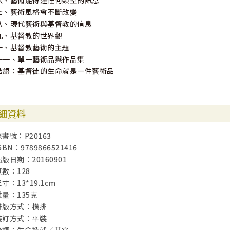
六、藝術能傳達任何類型的訊息
七、藝術風格會不斷改變
八、現代藝術與基督教的信息
九、基督教的世界觀
十、基督教藝術的主題
十一、單一藝術品與作品集
結語：基督徒的生命就是一件藝術品
細資料
原書號：P20163
SBN：9789866521416
出版日期：20160901
頁數：128
寸：13*19.1cm
重量：135克
排版方式：橫排
裝訂方式：平裝