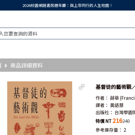
2026校園網路書房週年慶：與上帝同行的人生地圖！
頁
商品詳細資料
基督徒的藝術觀／Art
作者：
薛華
(Franci
譯者：
黃語慧
出版社：
台灣學園
216
特價 NT
240
參考庫存量：
2