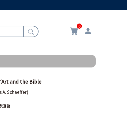
0
 and the Bible
s A. Schaeffer)
傳道會