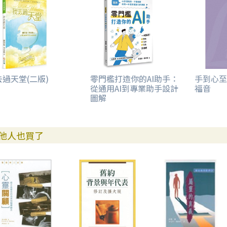
去過天堂(二版)
零門檻打造你的AI助手：
手到心至
從通用AI到專業助手設計
福音
圖解
他人也買了