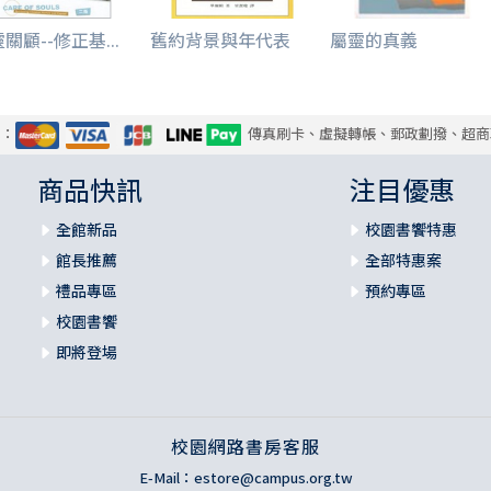
關顧--修正基...
舊約背景與年代表
屬靈的真義
式：
傳真刷卡、虛擬轉帳、郵政劃撥、超商
商品快訊
注目優惠
全館新品
校園書饗特惠
館長推薦
全部特惠案
禮品專區
預約專區
校園書饗
即將登場
校園網路書房客服
E-Mail：
estore@campus.org.tw