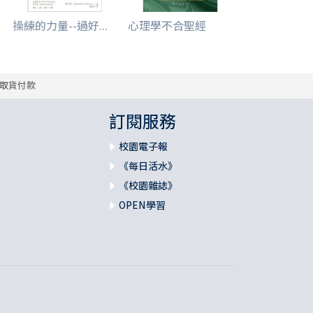
操練的力量--過好...
心理學不合聖經
取貨付款
訂閱服務
校園電子報
《每日活水》
《校園雜誌》
OPEN學習