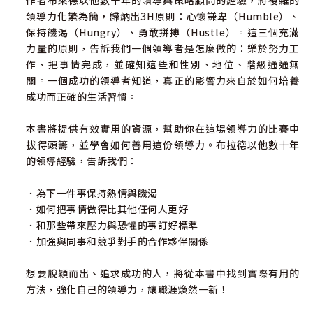
作者布萊德以他數十年的領導與策略顧問的經驗，將複雜的
領導力化繁為簡，歸納出3H原則：心懷謙卑（Humble）、
保持饑渴（Hungry）、勇敢拼搏（Hustle）。這三個充滿
力量的原則，告訴我們一個領導者是怎麼做的：樂於努力工
作、把事情完成，並確知這些和性別、地位、階級通通無
關。一個成功的領導者知道，真正的影響力來自於如何培養
成功而正確的生活習慣。
本書將提供有效實用的資源，幫助你在這場領導力的比賽中
拔得頭籌，並學會如何善用這份領導力。布拉德以他數十年
的領導經驗，告訴我們：
．為下一件事保持熱情與饑渴
．如何把事情做得比其他任何人更好
．和那些帶來壓力與恐懼的事訂好標準
．加強與同事和競爭對手的合作夥伴關係
想要脫穎而出、追求成功的人，將從本書中找到實際有用的
方法，強化自己的領導力，讓職涯煥然一新！