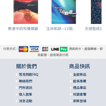
教會中的牧養關顧
生命軌跡--13個...
天道聖經註釋-
付款方式：
傳真刷卡、虛擬轉帳、郵
政劃撥、超商取貨付款
關於我們
商品快訊
常見問題FAQ
全館新品
聯絡我們
館長推薦
門市資訊
禮品專區
徵人啟事
校園書饗
消息活動
即將登場