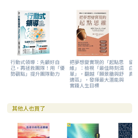
行動式領導：先顧好自
把夢想變實現的「起點思
留
己，再拯救團隊！用「優
維」：檢視「最佳時刻清
白
勢觀點」提升團隊動力
單」，翻越「願景牆與舒
真
適區」，發揮最大潛能與
實踐人生目標
其他人也買了