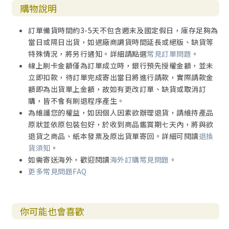
創略廣告總經理／創集團共同創辦人 黃志靖
購物說明
卡內基訓練大中華區執行長 黑立言
愛評網創辦人兼副執行長 葉卉婷
訂單備貨時間約3-5天不包含週末及國定假日，庫存足夠為
得勝者文教創辦人 劉駿豪
當日或隔日出貨，如遇廠商調貨時間延長或絕版、缺貨等
商周、蘋果、遠見職場專欄作家 謝文憲
特殊情況，將另行通知。詳細請點選
常見訂單問題
。
──卓越推薦
線上刷卡金額僅為訂單成立時，銀行預先授權金額，並未
立即扣款，待訂單完成寄出當日將進行請款，實際請款金
額即為出貨單上金額，故如有更改訂單、缺貨或取消訂
購，皆不會有刷退程序產生。
為維護您的權益，如因個人因素欲辦理退貨，請維持產品
原狀並依原包裝包好，於收到商品鑑賞期七天內，將與欲
退貨之商品、紙本發票及原出貨單寄回。詳細可閱讀
退換
貨須知
。
如需寄送海外，歡迎閱讀
海外訂購常見問題
。
更多常見問題FAQ
你可能也會喜歡