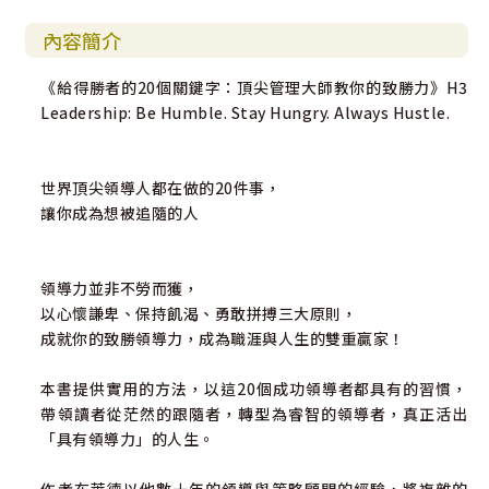
內容簡介
《給得勝者的20個關鍵字：頂尖管理大師教你的致勝力》H3
Leadership: Be Humble. Stay Hungry. Always Hustle.
世界頂尖領導人都在做的20件事，
讓你成為想被追隨的人
領導力並非不勞而獲，
以心懷謙卑、保持飢渴、勇敢拼搏三大原則，
成就你的致勝領導力，成為職涯與人生的雙重贏家！
本書提供實用的方法，以這20個成功領導者都具有的習慣，
帶領讀者從茫然的跟隨者，轉型為睿智的領導者，真正活出
「具有領導力」的人生。