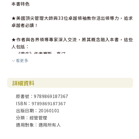
本書特色
★美國頂尖管理大師與33位卓越領袖教你活出領導力，追求
卓越者必讀！
★作者與各界領導專家深入交流，將其概念融入本書，這些
人包括：
．《紫牛》作者賽斯．高汀
看更多
．《從A到A+》作者詹姆．柯林斯
．《脆弱的力量》作者布芮尼．布朗
．推特創始人傑克．多西
詳細資料
．TED史上前三大受歡迎講師賽門．西奈克
．美國超大型教會主任牧師華理克
原書號：9789869187367
．美國國務院領導管理委員會成員馬可仕．白金漢
ISBN：9789869187367
．最受歡迎經營管理演講人派屈克．蘭奇歐尼
出版日期：20160101
．美國著名理財企管達人大衛．藍西
分類：經營管理
適用對象：適用所有人
專家推薦（依姓氏筆畫排列）