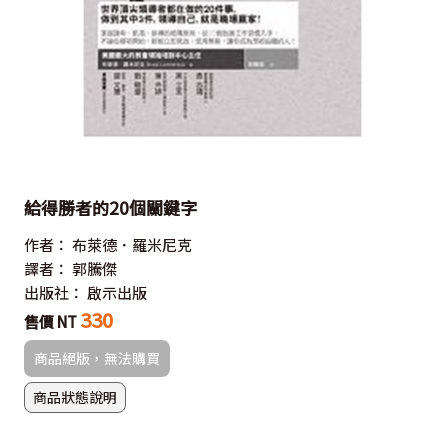
給得勝者的20個關鍵字
作者：
布萊德．羅米尼克
譯者：
郭騰傑
出版社：
啟示出版
330
售價 NT
商品絕版，無法購買
商品狀態說明