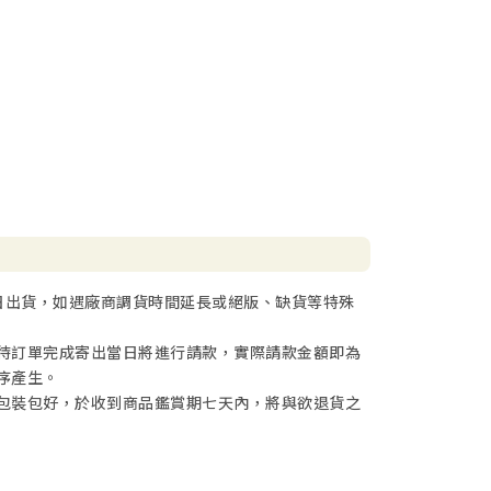
日出貨，如遇廠商調貨時間延長或絕版、缺貨等特殊
待訂單完成寄出當日將進行請款，實際請款金額即為
序產生。
包裝包好，於收到商品鑑賞期七天內，將與欲退貨之