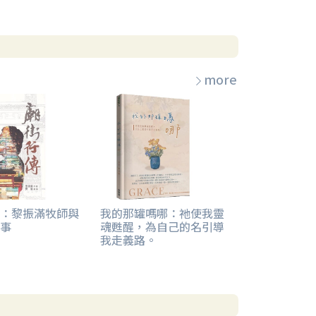
more
：黎振滿牧師與
我的那罐嗎哪：祂使我靈
事
魂甦醒，為自己的名引導
我走義路。