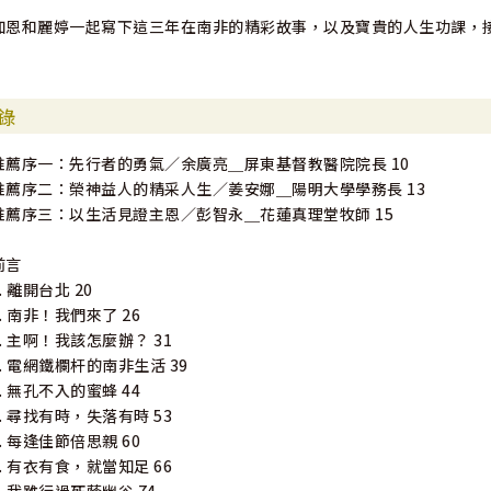
加恩和麗婷一起寫下這三年在南非的精彩故事，以及寶貴的人生功課，
錄
推薦序一：先行者的勇氣／余廣亮＿屏東基督教醫院院長 10
推薦序二：榮神益人的精采人生／姜安娜＿陽明大學學務長 13
推薦序三：以生活見證主恩／彭智永＿花蓮真理堂牧師 15
前言
1. 離開台北 20
2. 南非！我們來了 26
3. 主啊！我該怎麼辦？ 31
4. 電網鐵欄杆的南非生活 39
5. 無孔不入的蜜蜂 44
6. 尋找有時，失落有時 53
7. 每逢佳節倍思親 60
8. 有衣有食，就當知足 66