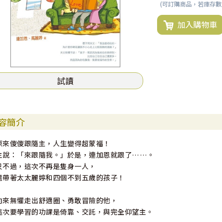
(可訂購商品，若庫存
加入購物車
試讀
容簡介
原來儍儍跟隨主，人生變得超蒙福！
主說：「來跟隨我。」於是，連加恩就跟了……。
只不過，這次不再是隻身一人，
還帶著太太麗婷和四個不到五歲的孩子！
向來無懼走出舒適圈、勇敢冒險的他，
這次要學習的功課是倚靠、交託，與完全仰望主。