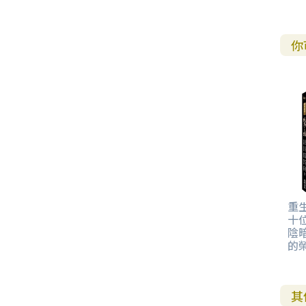
你
重
十
陰
的
其