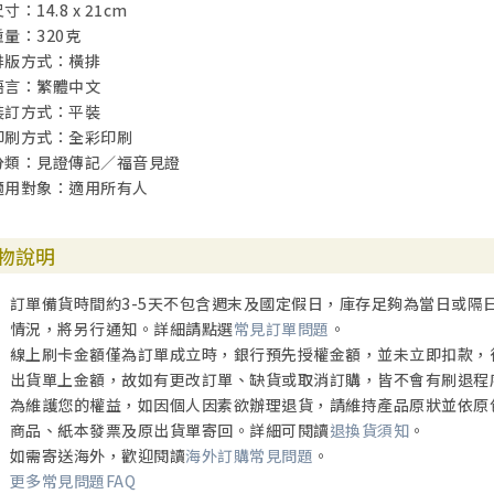
寸：14.8 x 21cm
重量：320克
排版方式：橫排
語言：繁體中文
裝訂方式：平裝
印刷方式：全彩印刷
分類：見證傳記／福音見證
適用對象：適用所有人
物說明
訂單備貨時間約3-5天不包含週末及國定假日，庫存足夠為當日或隔
情況，將另行通知。詳細請點選
常見訂單問題
。
線上刷卡金額僅為訂單成立時，銀行預先授權金額，並未立即扣款，
出貨單上金額，故如有更改訂單、缺貨或取消訂購，皆不會有刷退程
為維護您的權益，如因個人因素欲辦理退貨，請維持產品原狀並依原
商品、紙本發票及原出貨單寄回。詳細可閱讀
退換貨須知
。
如需寄送海外，歡迎閱讀
海外訂購常見問題
。
更多常見問題FAQ