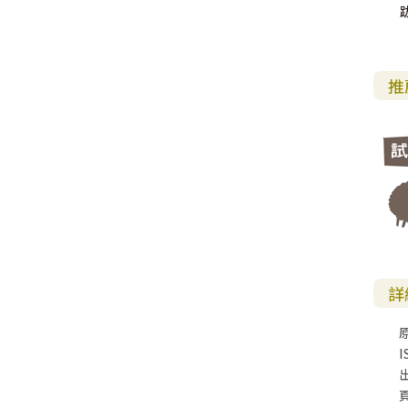
跋
推
詳
I