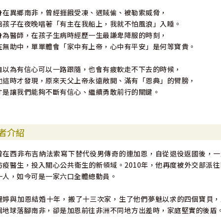
身在異鄉南非，曾經捱餓受凍、遇賊偷、被勒索威脅，
陪孩子在夜晚唱著「有主在我船上，我就不怕風浪」入睡。
身為醫師，在孩子生病時經歷一生最謙卑降服的時刻，
在無助中，單單體會「家中有上帝，心中有平安」是何等寶貴。
自以為有信心可以一路跟隨，也會有疲軟走不下去的時候，
他這時才發現，原來天父上帝永遠敞開、滿有「恩典」的臂膀，
才是讓我們能夠不斷有信心、繼續勇敢前行的關鍵。
者介紹
曾在西非布吉納法索寫下替代役男傳奇的連加恩，自從退役返國後，一
防疫醫生，投入關心公共衛生的新領域。2010年，他再度被外交部派往
一人，如今可是一家六口全體總動員。
麗婷與加恩結婚十年，搬了十三次家，生了他們夢魅以求的四個寶貝，
個地球落腳南非，卻是加恩前往非洲不同地方出差時，家庭堅實的後盾