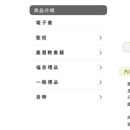
商品分類
電 子 書
聖 經
基 督 教 書 籍
新 舊 約 聖 經
福 音 禮 品
簡 體 聖 經
聖 經 論 叢
和 合 本
內
一 般 禮 品
英 文 聖 經
神 學 類
福 音 飾 品 配 件
和 合 本 標 點
參 考 書 工 具 書
音 樂
外 文 聖 經
實 踐 神 學
福 音 家 飾 用 品
一 般 卡 片
新 標 點 和 合 本
K J V
摩 西 五 經
系 統 神 學
福 音 項 鍊
讀 經 法
中 外 文 聖 經
教 會 歷 史
福 音 生 活 雜 貨
一 般 文 具
詩 本 樂 譜
和 合 本 修 訂 版
E S V
歷 史 書
神 、 創 造
宣 教 差 傳
福 音 耳 環 / 耳 夾
福 音 桌 飾 品
萬 用 卡
釋 經 法
創 世 記
註 釋 本 聖 經
生 命 造 就
福 音 食 器 廚 房
食 器 廚 房
C D
現 代 中 文 譯 本
G N B
和 合 本 / N I V
舊 約 註 釋
基 督
社 會 參 與
歷 史
福 音 手 環 / 手 鍊
福 音 布 軸 掛 畫
福 音 服 飾 布 品
貼 紙
日 記 . 筆 記
音 樂 叢 書
聖 經 概 論
出 埃 及 記
約 書 亞 記