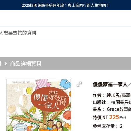
2026校園網路書房週年慶：與上帝同行的人生地圖！
頁
商品詳細資料
傻傻蒙福一家人／The
作者：
連加恩/高麗
出版社：
校園書房
書系：
Grace故事
225
特價 NT
250
參考庫存量：
2