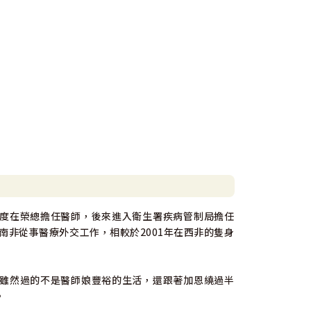
度在榮總擔任醫師，後來進入衛生署疾病管制局擔任
南非從事醫療外交工作，相較於2001年在西非的隻身
雖然過的不是醫師娘豐裕的生活，還跟著加恩繞過半
。