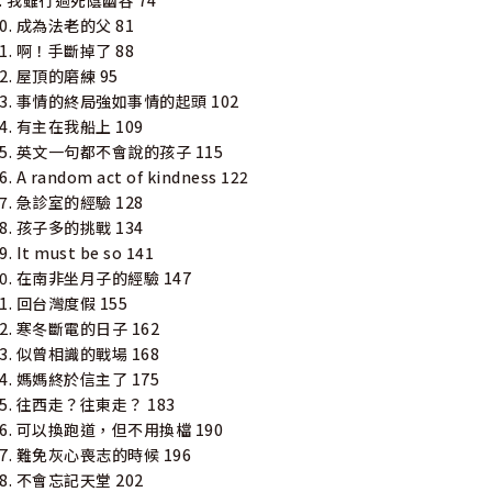
9. 我雖行過死蔭幽谷 74
10. 成為法老的父 81
11. 啊！手斷掉了 88
12. 屋頂的磨練 95
13. 事情的終局強如事情的起頭 102
14. 有主在我船上 109
15. 英文一句都不會說的孩子 115
6. A random act of kindness 122
17. 急診室的經驗 128
18. 孩子多的挑戰 134
9. It must be so 141
20. 在南非坐月子的經驗 147
21. 回台灣度假 155
22. 寒冬斷電的日子 162
23. 似曾相識的戰場 168
24. 媽媽終於信主了 175
25. 往西走？往東走？ 183
26. 可以換跑道，但不用換檔 190
27. 難免灰心喪志的時候 196
28. 不會忘記天堂 202