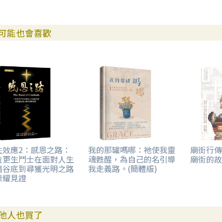
可能也會喜歡
生效應2：感恩之路：
我的那罐嗎哪：祂使我靈
廟街行傳
位更生鬥士在面對人生
魂甦醒，為自己的名引導
廟街的故
暗谷底到尋獲光明之路
我走義路。(簡體版)
榮耀見證
他人也買了