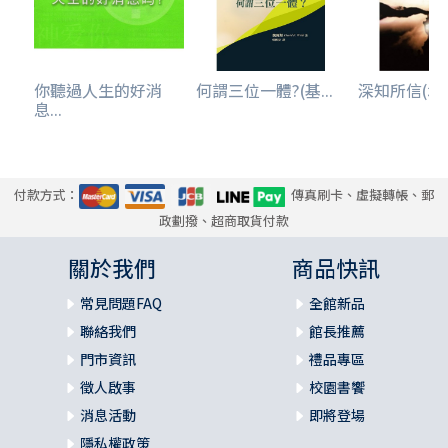
你聽過人生的好消
何謂三位一體?(基...
深知所信(增訂
息...
付款方式：
傳真刷卡、虛擬轉帳、郵
政劃撥、超商取貨付款
關於我們
商品快訊
常見問題FAQ
全館新品
聯絡我們
館長推薦
門市資訊
禮品專區
徵人啟事
校園書饗
消息活動
即將登場
隱私權政策