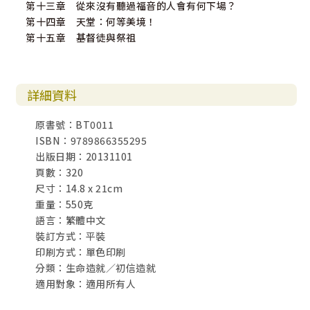
第十三章 從來沒有聽過福音的人會有何下場？
第十四章 天堂：何等美境！
第十五章 基督徒與祭祖
詳細資料
原書號：BT0011
ISBN：9789866355295
出版日期：20131101
頁數：320
尺寸：14.8 x 21cm
重量：550克
語言：繁體中文
裝訂方式：平裝
印刷方式：單色印刷
分類：生命造就／初信造就
適用對象：適用所有人