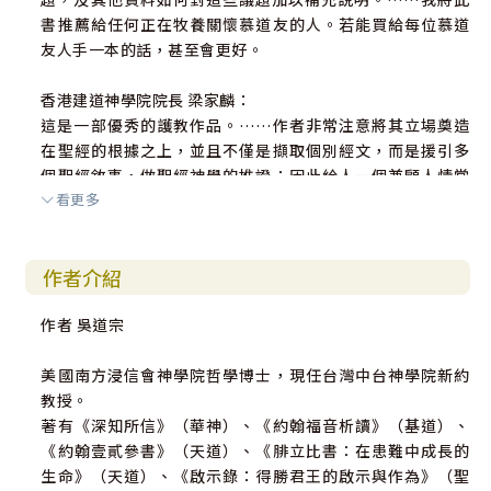
書推薦給任何正在牧養關懷慕道友的人。若能買給每位慕道
友人手一本的話，甚至會更好。
香港建道神學院院長 梁家麟：
這是一部優秀的護教作品。……作者非常注意將其立場奠造
在聖經的根據之上，並且不僅是擷取個別經文，而是援引多
個聖經敘事，做聖經神學的推證；因此給人一個兼顧人情常
看更多
理，卻謹守聖經立場的鮮明印象。作者在對不同文化行為選
取基督徒的立場時，親身示範了如何區分核心真理與枝節問
題，堅持前者而對後者予以寬容。本書的一個特色是具時代
作者介紹
性和本土性。作者沒有照搬西方經典護教作品的內容，以譯
代著；卻是就華人非基督教社會的處境，訂定適切課
作者 吳道宗
題……。此外，作者將基督教與本土宗教作比較，質疑「殊
途同歸」的說法，也質疑「勸人為善」的目標是否有效；作
美國南方浸信會神學院哲學博士，現任台灣中台神學院新約
者疏理二十世紀新文化運動以來科學主義與演化論對信仰的
教授。
威脅；在論述聖經的天堂觀時，也敏感於華人從佛教得來的
著有《深知所信》（華神）、《約翰福音析讀》（基道）、
天堂概念；他又用一章篇幅探討基督徒對祭祖的看法…。這
《約翰壹貳參書》（天道）、《腓立比書：在患難中成長的
些取材都反映作者對身處的時空的解讀，和對服事的群體的
生命》（天道）、《啟示錄：得勝君王的啟示與作為》（聖
承擔。