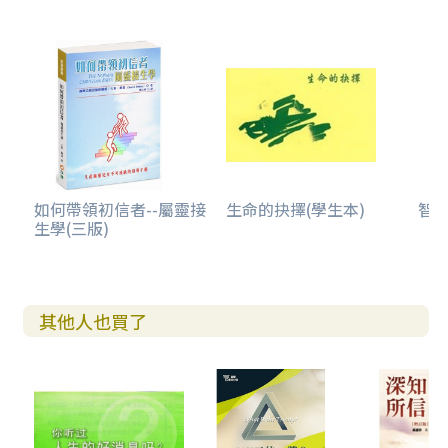
如何帶領初信者--屬靈接
生命的抉擇(學生本)
智慧
生學(三版)
其他人也買了