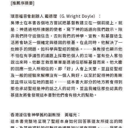
[推薦序摘要]
環恩福音會創辦人 戴德理（G. Wright Doyle）：
吳博士在本書各個地方嘗試把基督教建立在一個前提上，就
是：神透過祂所揀選的使者，寫下神的話語向我們啟示。除
非我們持守這個信念，否則我們的神學、宣教、和基督徒生
活將會缺乏一個確定與穩固的根基。在此同時，他解決了一
些棘手的問題，如科學與聖經的關係。……吳教授也顯示他
不怕在有爭議性的議題上採取他個人的立場。當有些人害怕
說出來時，他斷言救恩單單是透過信耶穌基督而來。他大膽
的回應一些人所相信的，即「好」人會上天堂，並且從聖經
及一般的經驗來解釋沒有一個人夠好，以至於配得神的青睞
並且得以站在祂的面前。……這本書大部分的地方將會得到
那些承認聖經是神的話之人的認同，並且我確信那些認真的
慕道友將會發現這本書對他們會有極大的幫助。
香港浸信會神學舊約副教授 黃福光：
這本書完整地呈現了聖經本身如何回答慕道友所提出的問
題，及其他資料如何對這些議題加以補充說明。……我將此