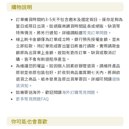
購物說明
訂單備貨時間約3-5天不包含週末及國定假日，庫存足夠為
當日或隔日出貨，如遇廠商調貨時間延長或絕版、缺貨等
特殊情況，將另行通知。詳細請點選
常見訂單問題
。
線上刷卡金額僅為訂單成立時，銀行預先授權金額，並未
立即扣款，待訂單完成寄出當日將進行請款，實際請款金
額即為出貨單上金額，故如有更改訂單、缺貨或取消訂
購，皆不會有刷退程序產生。
為維護您的權益，如因個人因素欲辦理退貨，請維持產品
原狀並依原包裝包好，於收到商品鑑賞期七天內，將與欲
退貨之商品、紙本發票及原出貨單寄回。詳細可閱讀
退換
貨須知
。
如需寄送海外，歡迎閱讀
海外訂購常見問題
。
更多常見問題FAQ
你可能也會喜歡