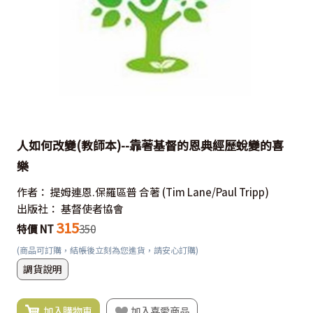
人如何改變(教師本)--靠著基督的恩典經歷蛻變的喜
樂
作者：
提姆連恩.保羅區普 合著
(Tim Lane/Paul Tripp)
出版社：
基督使者協會
315
特價 NT
350
(商品可訂購，結帳後立刻為您進貨，請安心訂購)
調貨說明
加入購物車
加入喜愛商品