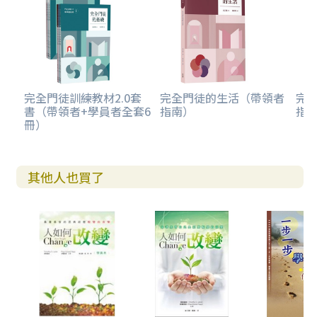
完全門徒訓練教材2.0套
完全門徒的生活（帶領者
完
書（帶領者+學員者全套6
指南）
指
冊）
其他人也買了