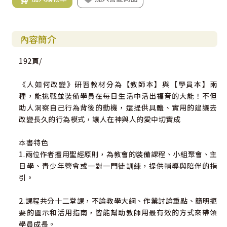
內容簡介
192頁/
《人如何改變》研習教材分為【教師本】與【學員本】兩
種，能挑戰並裝備學員在每日生活中活出福音的大能！不但
助人洞察自己行為背後的動機，還提供具體、實用的建議去
改變長久的行為模式，讓人在神與人的愛中切實成
本書特色
1.兩位作者擅用聖經原則，為教會的裝備課程、小組聚會、主
日學、青少年營會或一對一門徒訓練，提供輔導與陪伴的指
引。
2.課程共分十二堂課，不論教學大綱、作業討論重點、簡明扼
要的圖示和活用指南，皆能幫助教師用最有效的方式來帶領
學員成長。