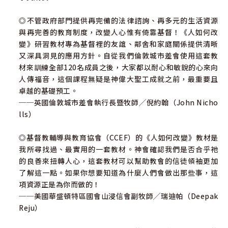
◎不管政府部門提供再完備的法律諮詢、再多元的生活資源
與再完善的教育制度，改變人心惟有倚靠基督！《人如何改
變》研習教材專為基督裡的友誼、鄰舍和家庭關係提供清晰
又深具洞見的應用方針。自從我們倫敦城市差會使用這套教
材來訓練全部120名成員之後，大家都以耐心和敏銳的心來向
人傳福音，這個課程無疑是神偉大聖工成就之前，最重要且
卓越的基礎預工。
──英國倫敦城市差會執行長暨牧師╱倪約翰（John Nicho
lls）
◎基督教輔導與教育協會（CCEF）的《人如何改變》教材是
我所尋找過、最實用的一套教材。神會確認我們是否合乎祂
的良善來扭轉人心，這套教材可以幫助教會的信徒領袖更加
了解這一點。如果你想要知道為什麼人們會做出那些事，這
項資源正是為你而做的！
──美國華盛頓特區國會山浸信會副牧師╱瑞迪帕（Deepak
Reju）