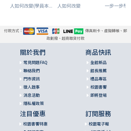
人如何改變(學員本...
人如何改變
一步一步學箴言
付款方式：
傳真刷卡、虛擬轉帳、郵
政劃撥、超商取貨付款
關於我們
商品快訊
常見問題FAQ
全館新品
聯絡我們
館長推薦
門市資訊
禮品專區
徵人啟事
校園書饗
消息活動
即將登場
隱私權政策
注目優惠
訂閱服務
校園書饗特惠
校園電子報