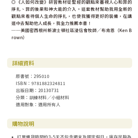
◎《人如何改變》研習教材從聖經的觀點來審視人心和罪的
掙扎、罪的後果和神大能的介入。這套教材幫助我用全新的
觀點來看待個人生命的掙扎，也使我獲得更好的裝備，在講
道中去幫助他人成長，我全力推薦本書！
──美國密西根州新波士頓社區浸信會牧師╱布肯恩（Ken B
rown）
詳細資料
原書號：29S010
ISBN：9781882324811
出版日期：20130731
分類：訓練材料／小組材料
適用對象：適用所有人
購物說明
訂單備貨時間約3-5天不包含週末及國定假日，庫存足夠為