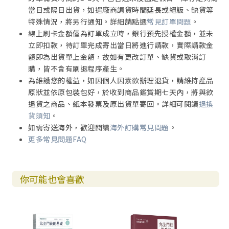
當日或隔日出貨，如遇廠商調貨時間延長或絕版、缺貨等
特殊情況，將另行通知。詳細請點選
常見訂單問題
。
線上刷卡金額僅為訂單成立時，銀行預先授權金額，並未
立即扣款，待訂單完成寄出當日將進行請款，實際請款金
額即為出貨單上金額，故如有更改訂單、缺貨或取消訂
購，皆不會有刷退程序產生。
為維護您的權益，如因個人因素欲辦理退貨，請維持產品
原狀並依原包裝包好，於收到商品鑑賞期七天內，將與欲
退貨之商品、紙本發票及原出貨單寄回。詳細可閱讀
退換
貨須知
。
如需寄送海外，歡迎閱讀
海外訂購常見問題
。
更多常見問題FAQ
你可能也會喜歡