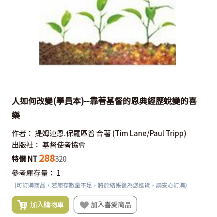
人如何改變(學員本)--靠著基督的恩典經歷蛻變的喜
樂
作者：
提姆連恩.保羅區普 合著
(Tim Lane/Paul Tripp)
出版社：
基督使者協會
288
特價 NT
320
參考庫存量：
1
(可訂購商品，若庫存數量不足，將於結帳後為您進貨，請安心訂購)
加入購物車
加入喜愛商品