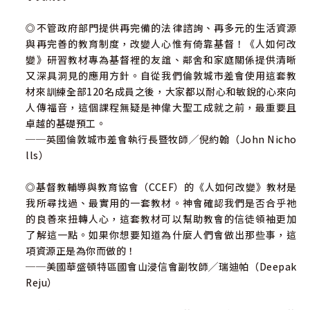
◎不管政府部門提供再完備的法律諮詢、再多元的生活資源
與再完善的教育制度，改變人心惟有倚靠基督！《人如何改
變》研習教材專為基督裡的友誼、鄰舍和家庭關係提供清晰
又深具洞見的應用方針。自從我們倫敦城市差會使用這套教
材來訓練全部120名成員之後，大家都以耐心和敏銳的心來向
人傳福音，這個課程無疑是神偉大聖工成就之前，最重要且
卓越的基礎預工。
──英國倫敦城市差會執行長暨牧師╱倪約翰（John Nicho
lls）
◎基督教輔導與教育協會（CCEF）的《人如何改變》教材是
我所尋找過、最實用的一套教材。神會確認我們是否合乎祂
的良善來扭轉人心，這套教材可以幫助教會的信徒領袖更加
了解這一點。如果你想要知道為什麼人們會做出那些事，這
項資源正是為你而做的！
──美國華盛頓特區國會山浸信會副牧師╱瑞迪帕（Deepak
Reju）