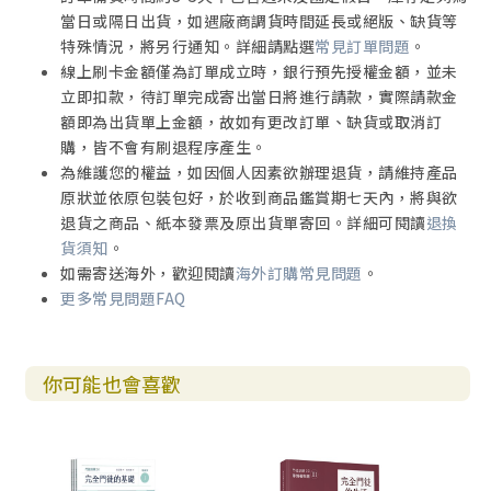
當日或隔日出貨，如遇廠商調貨時間延長或絕版、缺貨等
特殊情況，將另行通知。詳細請點選
常見訂單問題
。
線上刷卡金額僅為訂單成立時，銀行預先授權金額，並未
立即扣款，待訂單完成寄出當日將進行請款，實際請款金
額即為出貨單上金額，故如有更改訂單、缺貨或取消訂
購，皆不會有刷退程序產生。
為維護您的權益，如因個人因素欲辦理退貨，請維持產品
原狀並依原包裝包好，於收到商品鑑賞期七天內，將與欲
退貨之商品、紙本發票及原出貨單寄回。詳細可閱讀
退換
貨須知
。
如需寄送海外，歡迎閱讀
海外訂購常見問題
。
更多常見問題FAQ
你可能也會喜歡