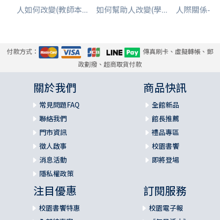
人如何改變(教師本...
如何幫助人改變(學...
人際關係--神
付款方式：
傳真刷卡、虛擬轉帳、郵
政劃撥、超商取貨付款
關於我們
商品快訊
常見問題FAQ
全館新品
聯絡我們
館長推薦
門市資訊
禮品專區
徵人啟事
校園書饗
消息活動
即將登場
隱私權政策
注目優惠
訂閱服務
校園書饗特惠
校園電子報