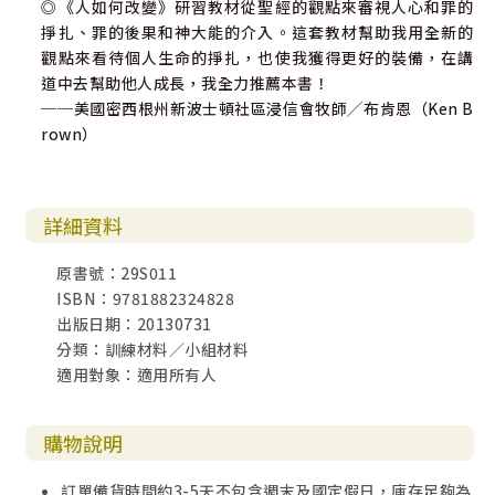
◎《人如何改變》研習教材從聖經的觀點來審視人心和罪的
掙扎、罪的後果和神大能的介入。這套教材幫助我用全新的
觀點來看待個人生命的掙扎，也使我獲得更好的裝備，在講
道中去幫助他人成長，我全力推薦本書！
──美國密西根州新波士頓社區浸信會牧師╱布肯恩（Ken B
rown）
詳細資料
原書號：29S011
ISBN：9781882324828
出版日期：20130731
分類：訓練材料／小組材料
適用對象：適用所有人
購物說明
訂單備貨時間約3-5天不包含週末及國定假日，庫存足夠為