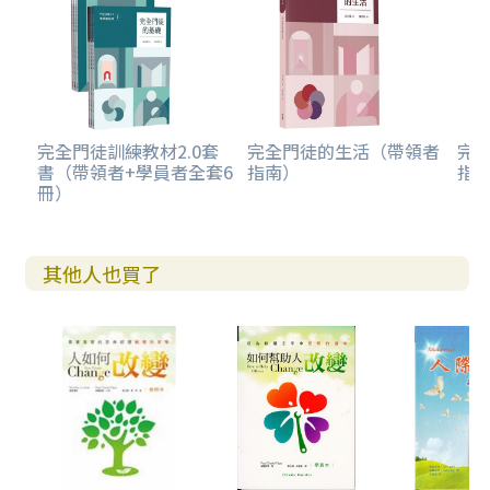
完全門徒訓練教材2.0套
完全門徒的生活（帶領者
完
書（帶領者+學員者全套6
指南）
指
冊）
其他人也買了