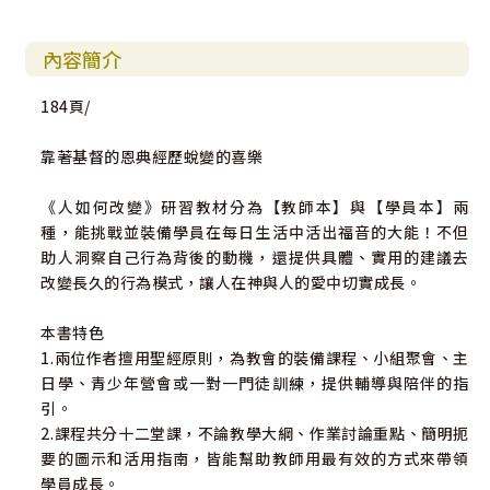
內容簡介
184頁/
靠著基督的恩典經歷蛻變的喜樂
《人如何改變》研習教材分為【教師本】與【學員本】兩
種，能挑戰並裝備學員在每日生活中活出福音的大能！不但
助人洞察自己行為背後的動機，還提供具體、實用的建議去
改變長久的行為模式，讓人在神與人的愛中切實成長。
本書特色
1.兩位作者擅用聖經原則，為教會的裝備課程、小組聚會、主
日學、青少年營會或一對一門徒訓練，提供輔導與陪伴的指
引。
2.課程共分十二堂課，不論教學大綱、作業討論重點、簡明扼
要的圖示和活用指南，皆能幫助教師用最有效的方式來帶領
學員成長。