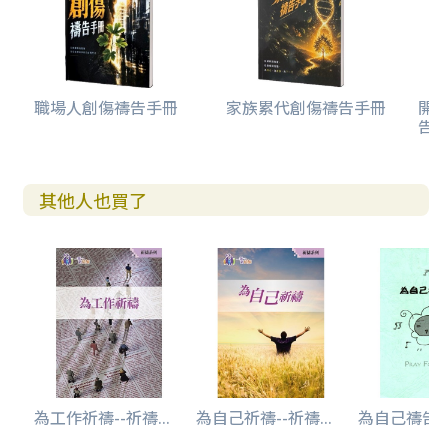
職場人創傷禱告手冊
家族累代創傷禱告手冊
開
告(
其他人也買了
為工作祈禱--祈禱...
為自己祈禱--祈禱...
為自己禱告