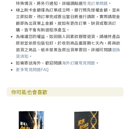
特殊情況，將另行通知。詳細請點選
常見訂單問題
。
線上刷卡金額僅為訂單成立時，銀行預先授權金額，並未
立即扣款，待訂單完成寄出當日將進行請款，實際請款金
額即為出貨單上金額，故如有更改訂單、缺貨或取消訂
購，皆不會有刷退程序產生。
為維護您的權益，如因個人因素欲辦理退貨，請維持產品
原狀並依原包裝包好，於收到商品鑑賞期七天內，將與欲
退貨之商品、紙本發票及原出貨單寄回。詳細可閱讀
退換
貨須知
。
如需寄送海外，歡迎閱讀
海外訂購常見問題
。
更多常見問題FAQ
你可能也會喜歡