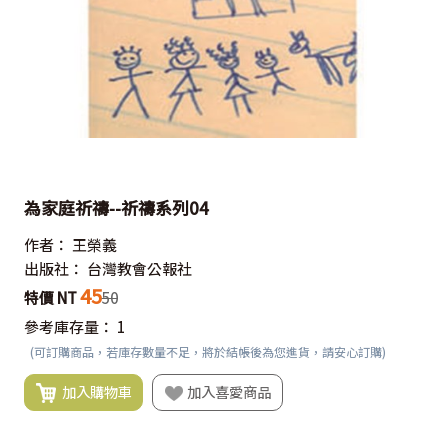
為家庭祈禱--祈禱系列04
作者：
王榮義
出版社：
台灣教會公報社
45
特價 NT
50
參考庫存量：
1
(可訂購商品，若庫存數量不足，將於結帳後為您進貨，請安心訂購)
加入購物車
加入喜愛商品