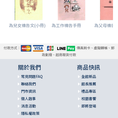
為兒女禱告文(小冊)
為工作禱告手冊
為父母禱告
付款方式：
傳真刷卡、虛擬轉帳、郵
政劃撥、超商取貨付款
關於我們
商品快訊
常見問題FAQ
全館新品
聯絡我們
館長推薦
門市資訊
禮品專區
徵人啟事
校園書饗
消息活動
即將登場
隱私權政策