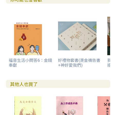
福音生活小問答6：金錢
好禮物套書(燙金禱告書
我
奉獻
+神好愛我們)
版)
其他人也買了