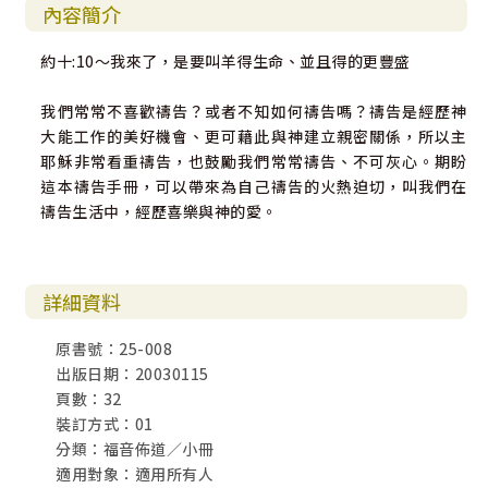
內容簡介
約十:10～我來了，是要叫羊得生命、並且得的更豐盛
我們常常不喜歡禱告？或者不知如何禱告嗎？禱告是經歷神
大能工作的美好機會、更可藉此與神建立親密關係，所以主
耶穌非常看重禱告，也鼓勵我們常常禱告、不可灰心。期盼
這本禱告手冊，可以帶來為自己禱告的火熱迫切，叫我們在
禱告生活中，經歷喜樂與神的愛。
詳細資料
原書號：25-008
出版日期：20030115
頁數：32
裝訂方式：01
分類：福音佈道／小冊
適用對象：適用所有人