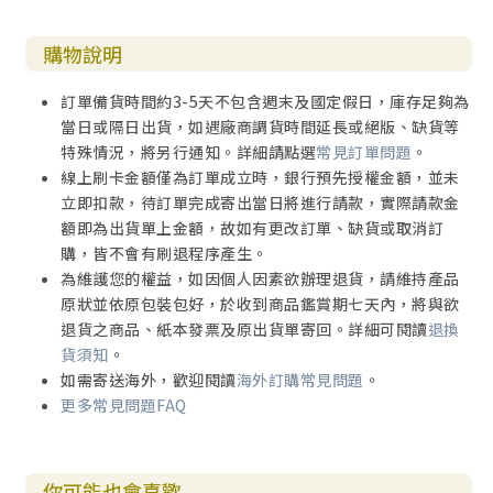
購物說明
訂單備貨時間約3-5天不包含週末及國定假日，庫存足夠為
當日或隔日出貨，如遇廠商調貨時間延長或絕版、缺貨等
特殊情況，將另行通知。詳細請點選
常見訂單問題
。
線上刷卡金額僅為訂單成立時，銀行預先授權金額，並未
立即扣款，待訂單完成寄出當日將進行請款，實際請款金
額即為出貨單上金額，故如有更改訂單、缺貨或取消訂
購，皆不會有刷退程序產生。
為維護您的權益，如因個人因素欲辦理退貨，請維持產品
原狀並依原包裝包好，於收到商品鑑賞期七天內，將與欲
退貨之商品、紙本發票及原出貨單寄回。詳細可閱讀
退換
貨須知
。
如需寄送海外，歡迎閱讀
海外訂購常見問題
。
更多常見問題FAQ
你可能也會喜歡