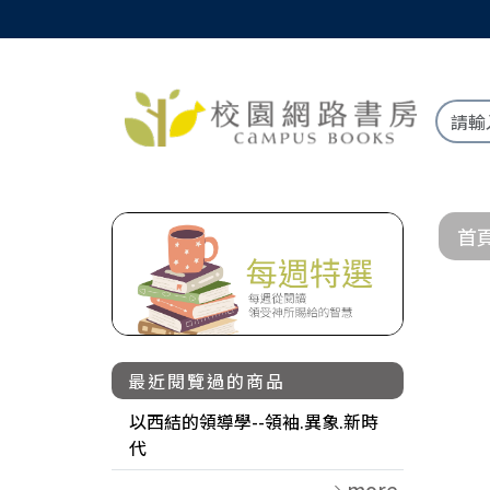
首
最近閱覽過的商品
以西結的領導學--領袖.異象.新時
代
more