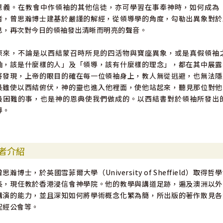
意義。在教會中作領袖的其他信徒，亦可學習在事奉神時，如何成為
者，曾思瀚博士建基於嚴謹的解經，從領導學的角度，勾勒出異象對於
息，再次對今日的領袖發出清晰而明亮的聲音。
原來，不論是以西結蒙召時所見的四活物與寶座異象，或是真假領袖
袖，該是什麼樣的人」及「領導，該有什麼樣的理念」，都在其中展露
將發現，上帝的眼目的確在每一位領袖身上，教人無從逃避，也無法隱
畏雖使以西結俯伏，神的靈也進入他裡面，使他站起來，聽見那位對他
最困難的事，也是神的恩典使我們做成的。以西結書對於領袖所發出
導。
者介紹
曾思瀚博士，於英國雪菲爾大學（University of Sheffiel
長，現任教於香港浸信會神學院。他的教學與講道足跡，遍及澳洲以外
講演的能力，並且深知如何將學術概念化繁為簡，所出版的著作散見各
聖經公會等。