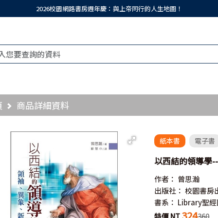
2026校園網路書房週年慶：與上帝同行的人生地圖！
頁
商品詳細資料
紙本書
電子書
以西結的領導學--
作者：
曾思瀚
出版社：
校園書房
書系：
Library
324
特價 NT
360