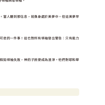
好領袖與壞領袖。
。當人聽到那信息，就像身處於美夢中。但這美夢早
可悲的一件事！這也對所有領袖發出警告：只有能力
假如領袖失敗，神的子民便成為渣滓。他們對耶和華
協。假如她不能負起這領導的角色，她的事工也就沒
因著曾是上帝的敵人而成為獵物，那麼以色列的領袖