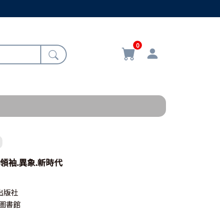
0
領袖.異象.新時代
出版社
聖經圖書館