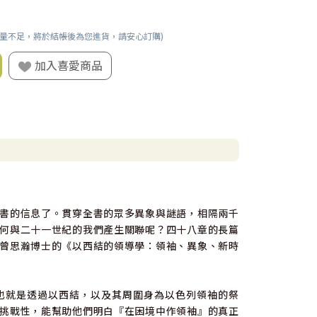
數量不足，將於結帳後為您進貨，請安心訂購)
加入喜愛商品
書的信息了。貫穿全書的眾多異象與謎語，相隔兩千
何與二十一世紀的我們產生關聯呢？四十八章的長篇
曾思瀚博士的《以西結的領導學：領袖、異象、新時
也就是透過以西結，以及其周圍身為以色列領袖的祭
挑戰性，能幫助他們明白『在困境中作領袖』的真正