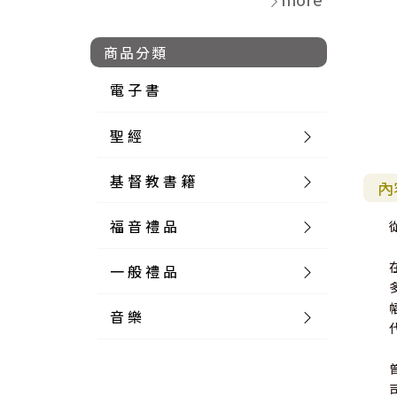
商品分類
電 子 書
聖 經
基 督 教 書 籍
新 舊 約 聖 經
內
福 音 禮 品
簡 體 聖 經
聖 經 論 叢
和 合 本
一 般 禮 品
英 文 聖 經
神 學 類
福 音 飾 品 配 件
和 合 本 標 點
參 考 書 工 具 書
音 樂
外 文 聖 經
實 踐 神 學
福 音 家 飾 用 品
一 般 卡 片
新 標 點 和 合 本
K J V
摩 西 五 經
系 統 神 學
福 音 項 鍊
讀 經 法
中 外 文 聖 經
教 會 歷 史
福 音 生 活 雜 貨
一 般 文 具
詩 本 樂 譜
和 合 本 修 訂 版
E S V
歷 史 書
神 、 創 造
宣 教 差 傳
福 音 耳 環 / 耳 夾
福 音 桌 飾 品
萬 用 卡
釋 經 法
創 世 記