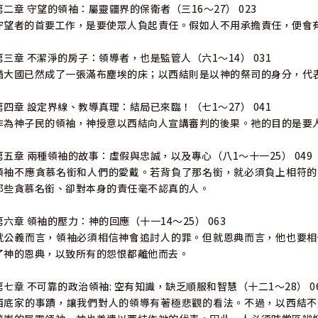
第二章 守望的領袖：屬靈疆界的保衛者（三16〜27） 023
守望者的首要工作，是要使眾人負起責任。假如人不用承擔責任，便會
第三章 不潔淨的房子：領導者，也是監管人（六1〜14） 031
猶大國已然成了一張滿布塵埃的床；以西結則是以神的祭司的身分，代
第四章 設定界線、教導真理：結局已來臨！（七1〜27） 041
作為神子民的領袖，神授意以西結向人宣講審判的後果。祂的目的是要
第五章 兩種領袖的故事：虛假與忠誠，以及專心（八1〜十一25） 049
領袖不應貪慕名銜和人們的愛戴。若背負了那名銜，就必須負上相符的
那些貪慕名銜、卻對本身的責任毫不認真的人。
第六章 領袖的壓力：神的回應（十一14〜25） 063
就公義而言，領袖必須相信神會追討人的罪。但就恩典而言，他也要相
了神的恩典，以致所有的怨恨都離他而去。
第七章 不可靠的政治領袖: 空有知識，缺乏順服和智慧（十二1〜28） 0
西底家的事蹟，讓我們對人的領導有著極悲觀的看法。不過，以西結不