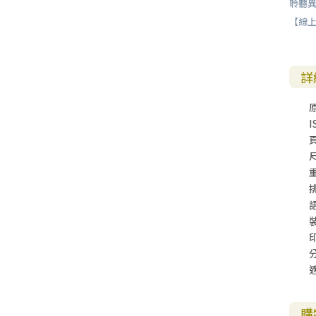
聆聽
【線
詳
I
尺
購