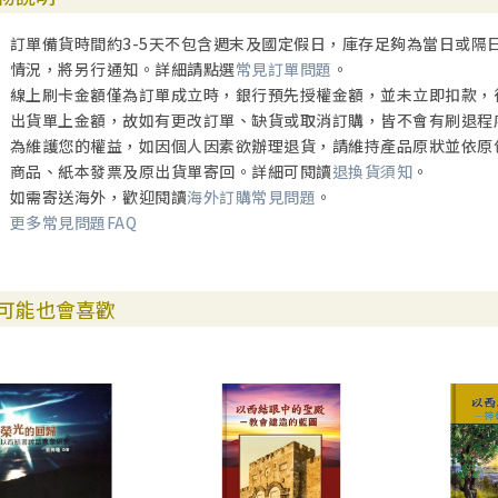
領導的質素和「他們是否嚴肅看待與神的關係」是緊密相關的。大衛並
統，以致他能認真地與神同行。
訂單備貨時間約3-5天不包含週末及國定假日，庫存足夠為當日或隔
情況，將另行通知。詳細請點選
常見訂單問題
。
第十八章 敬拜的要素（四十六1〜24） 177
線上刷卡金額僅為訂單成立時，銀行預先授權金額，並未立即扣款，
敬拜是信徒聚集在一起，卻不單是一種儀式。人們聚集在一起的原因，
出貨單上金額，故如有更改訂單、缺貨或取消訂購，皆不會有刷退程
未完全。耶和華喜悅的，是我們全心全意的敬拜。
為維護您的權益，如因個人因素欲辦理退貨，請維持產品原狀並依原
商品、紙本發票及原出貨單寄回。詳細可閱讀
退換貨須知
。
第十九章 新的開始：神帶領的社會（四十七13〜四十八35） 187
如需寄送海外，歡迎閱讀
海外訂購常見問題
。
當神的子民因祂的名聚集，他們就能得著「耶和華所在」的榮耀。這榮
更多常見問題FAQ
甚至不是一幢新奇的建築物，而只是一群人為著正確的目標一同努力，
進深閱讀 197
可能也會喜歡