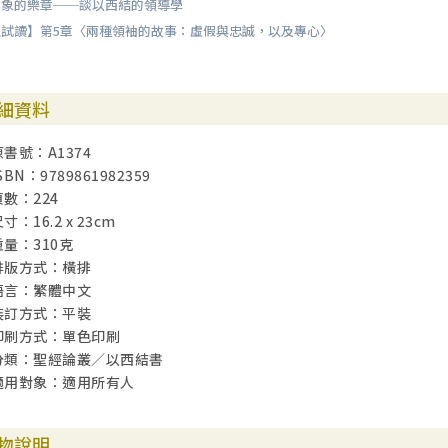
異象的樂章──談以西結的領導學
也會承受同樣的結局。
上試讀】第5章〈兩種領袖的故事：虛假與忠誠，以及專心〉
第十三章 兩個牧人的故事（三十四） 127
教會或團體的穩定，有賴於領袖能勇敢地帶領和做決定。有些人追求輕
做決定，以致人能真正跟隨祂。
細資料
第十四章 領袖的新居所：新聖殿（四十1〜四十二20） 137
原書號：A1374
耶和華在此乃是要用這新的建築，去說明建造聖殿的原意。這裡的討論
SBN：9789861982359
家。新聖殿代表他們有了一個新的屬靈之家；聖殿代表著耶和華對祂子
頁數：224
寸：16.2 x 23cm
第十五章 重建領袖（四十三13〜27） 149
重量：310克
上帝榮耀的回歸，指向了領袖所必須具備的素質。「榮耀回歸」的這個
排版方式：橫排
還有很多事情是尚待完成的。這當中有兩個功課：第一，正確的領導必
語言：繁體中文
裝訂方式：平裝
第十六章 重建之法（四十四1〜31） 157
印刷方式：單色印刷
耶和華要那些在屬靈上遠離的人，減輕其祭司的職分。這是很正確的；
分類：聖經論叢／以西結書
係。那些與耶和華相近的人，才會有優先權。
適用對象：適用所有人
第十七章 領袖的崗位和品格：身分與角色（四十五1〜25） 169
物說明