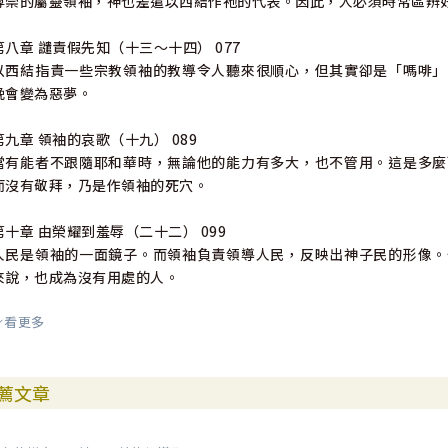
尊崇的屬靈領袖，神也差遣以西結作祂的代表。因此，人必須時常區辨
第八章 譴責假先知（十三〜十四） 077
以西結指責一些宗教領袖的教導令人聽來很順心，但其實卻是「嗎啡」
晚會變為惡夢。
第九章 領袖的哀歌（十九） 089
當有能者不跟隨耶和華時，無論他的能力有多大，也不管用。這是多麼
而沒有敬拜，乃是作領袖的死穴。
第十章 由榮耀到羞辱（二十二） 099
人民是領袖的一面鏡子。而領袖負責領導人民，反映出神子民的形像。
來說，也成為沒有用處的人。
看更多
第十一章 毀滅的晚餐（二十四1〜14） 105
神給予教會非常重要的位分。她必須盡力保持聖潔美善，不能對世界妥
有存在的價值，最後落得和耶路撒冷城及聖殿相同的命運。
薦文章
第十二章 玩弄政治的危機（二十九1〜三十二32） 111
以色列的領袖應當與上帝聯合，而不是與敬拜偶像的人結盟。假如埃及