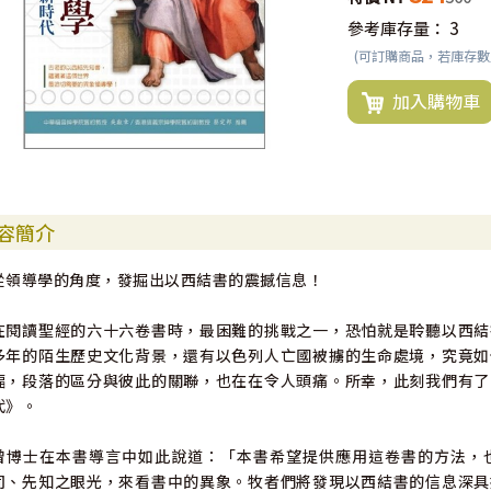
參考庫存量：
3
(可訂購商品，若庫存
加入購物車
容簡介
從領導學的角度，發掘出以西結書的震撼信息！
在閱讀聖經的六十六卷書時，最困難的挑戰之一，恐怕就是聆聽以西結
多年的陌生歷史文化背景，還有以色列人亡國被擄的生命處境，究竟如
幅，段落的區分與彼此的關聯，也在在令人頭痛。所幸，此刻我們有了
代》。
曾博士在本書導言中如此說道：「本書希望提供應用這卷書的方法，
司、先知之眼光，來看書中的異象。牧者們將發現以西結書的信息深具