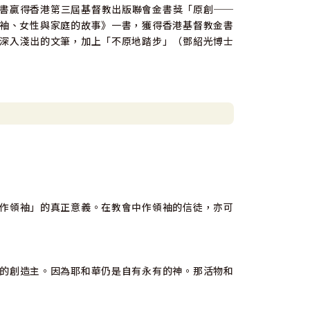
書贏得香港第三屆基督教出版聯會金書獎「原創──
袖、女性與家庭的故事》一書，獲得香港基督教金書
深入淺出的文筆，加上「不原地踏步」（鄧紹光博士
作領袖」的真正意義。在教會中作領袖的信徒，亦可
的創造主。因為耶和華仍是自有永有的神。那活物和