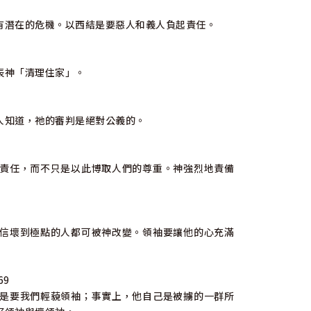
有潛在的危機。以西結是要惡人和義人負起責任。
表神「清理住家」。
人知道，祂的審判是絕對公義的。
責任，而不只是以此博取人們的尊重。神強烈地責備
信壞到極點的人都可被神改變。領袖要讓他的心充滿
69
是要我們輕藐領袖；事實上，他自己是被擄的一群所