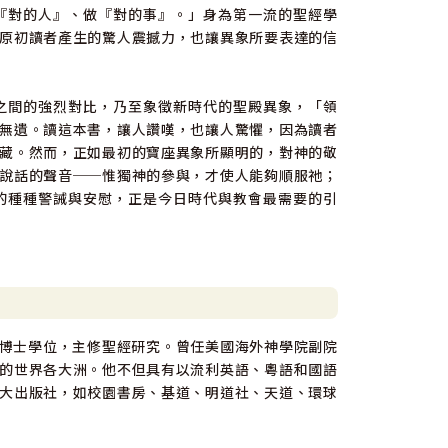
『對的人』、做『對的事』。」身為第一流的聖經學
原初讀者產生的驚人震撼力，也讓異象所要表達的信
之間的強烈對比，乃至象徵新時代的聖殿異象，「領
無遺。讀這本書，讓人讚嘆，也讓人驚懼，因為讀者
藏。然而，正如最初的寶座異象所顯明的，對神的敬
說話的聲音──惟獨神的參與，才使人能夠順服祂；
的種種警誡與安慰，正是今日時代與教會最需要的引
d）取得哲學博士學位，主修聖經研究。曾任美國海外神學院副院
的世界各大洲。他不但具有以流利英語、粵語和國語
大出版社，如校園書房、基道、明道社、天道、環球