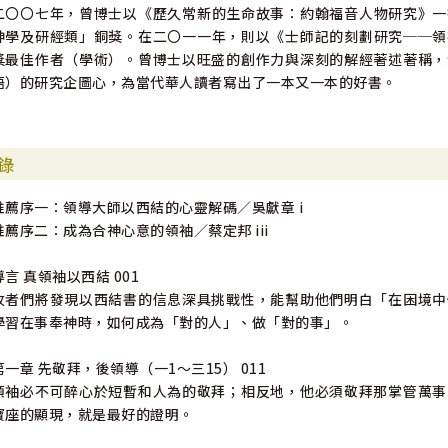
二〇〇七年，曾博士以《歷久常新的生命故事：約翰福音人物研究》一
神學及研經類」銅獎。在二〇一一年，則以《士師記的刻劃研究──領
獎最佳作者（學術）。曾博士以旺盛的創作力與深刻的解經著述著稱，
語）的研究企圖心，為當代華人讀者寫出了一本又一本的好書。
錄
推薦序一：領導大師以西結的心靈解碼∕吳獻章 i
推薦序二：成為合神心意的領袖∕蔡定邦 iii
導言 真領袖以西結 001
牧者們將發現以西結書的信息深具挑戰性，能幫助他們明白「在困境中
學習在事奉神時，如何成為「對的人」、做「對的事」。
第一章 先敬拜，後領導（一1〜三15） 011
領袖必不可醉心於短暫和人為的敬拜；相反地，他必須敬拜那掌管萬事
寶座的顯現，就是最好的證明。