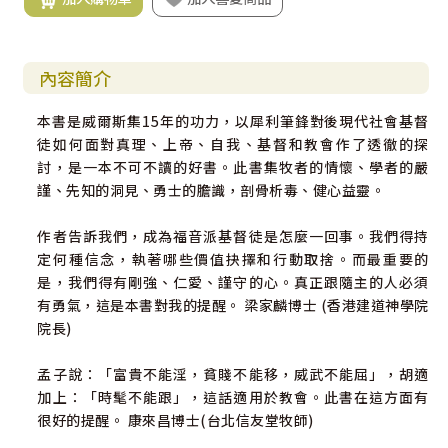
內容簡介
本書是威爾斯集15年的功力，以犀利筆鋒對後現代社會基督
徒如何面對真理、上帝、自我、基督和教會作了透徹的探
討，是一本不可不讀的好書。此書集牧者的情懷、學者的嚴
謹、先知的洞見、勇士的膽識，剖骨析毒、健心益靈。
作者告訴我們，成為福音派基督徒是怎麼一回事。我們得持
定何種信念，執著哪些價值抉擇和行動取捨。而最重要的
是，我們得有剛強、仁愛、謹守的心。真正跟隨主的人必須
有勇氣，這是本書對我的提醒。 梁家麟博士 (香港建道神學院
院長)
孟子說：「富貴不能淫，貧賤不能移，威武不能屈」，胡適
加上：「時髦不能跟」，這話適用於教會。此書在這方面有
很好的提醒。 康來昌博士(台北信友堂牧師)