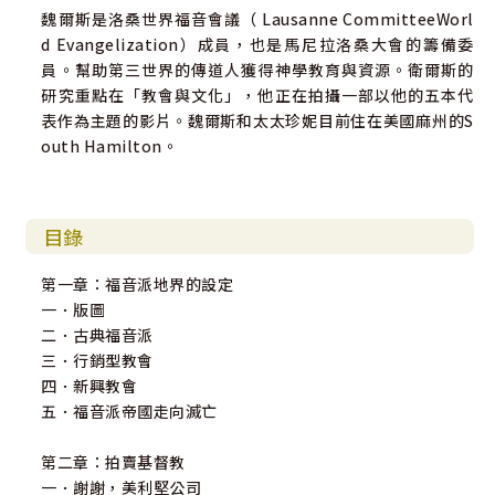
魏爾斯是洛桑世界福音會議（ Lausanne CommitteeWorl
d Evangelization）成員，也是馬尼拉洛桑大會的籌備委
員。幫助第三世界的傳道人獲得神學教育與資源。衛爾斯的
研究重點在「教會與文化」，他正在拍攝一部以他的五本代
表作為主題的影片。魏爾斯和太太珍妮目前住在美國麻州的S
outh Hamilton。
目錄
第一章：福音派地界的設定
一．版圖
二．古典福音派
三．行銷型教會
四．新興教會
五．福音派帝國走向滅亡
第二章：拍賣基督教
一．謝謝，美利堅公司