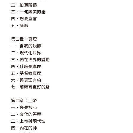
二．拍賣殺價
三．一句讚美的話
四．恕我直言
五．底線
第三章：真理
一．自我的脫節
二．現代化世界
三．內在世界的變動
四．什麼是真理
五．基督教真理
六．與真理有約
七．前頭有更好的路
第四章：上帝
一．喪失核心
二．文化的答案
三．上帝與現代性
四．內在的神