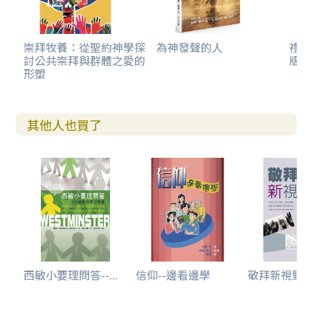
崇拜牧養：從聖約神學探
為神發聲的人
禮
討公共崇拜與群體之愛的
版)
形塑
其他人也買了
西敏小要理問答--...
信仰--邊看邊學
敬拜新視野