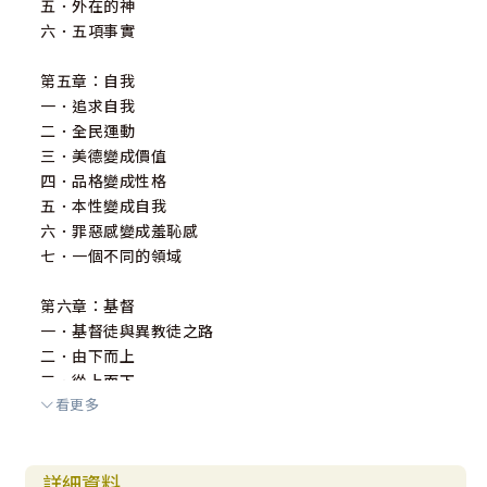
五．外在的神
六．五項事實
第五章：自我
一．追求自我
二．全民運動
三．美德變成價值
四．品格變成性格
五．本性變成自我
六．罪惡感變成羞恥感
七．一個不同的領域
第六章：基督
一．基督徒與異教徒之路
二．由下而上
三．從上而下
看更多
第七章：教會
一．問題出在家裡
詳細資料
二．教會的兩面