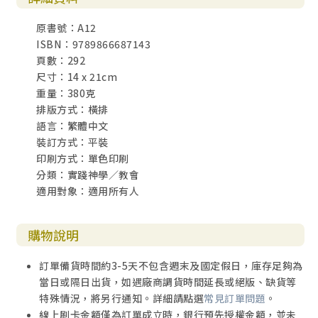
三．可靠的標誌
原書號：A12
四．進入深處
ISBN：9789866687143
五．讓上帝成為統管教會的上帝
頁數：292
尺寸：14 x 21cm
重量：380克
排版方式：橫排
語言：繁體中文
裝訂方式：平裝
印刷方式：單色印刷
分類：實踐神學／教會
適用對象：適用所有人
購物說明
訂單備貨時間約3-5天不包含週末及國定假日，庫存足夠為
當日或隔日出貨，如遇廠商調貨時間延長或絕版、缺貨等
特殊情況，將另行通知。詳細請點選
常見訂單問題
。
線上刷卡金額僅為訂單成立時，銀行預先授權金額，並未