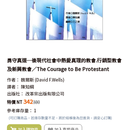
勇守真道─後現代社會中熱愛真理的教會.行銷型教會
及新興教會／The Courage to Be Protestant
作者：
魏爾斯
(David F.Wells)
譯者：
陳知綱
出版社：
改革宗出版有限公司
342
特價 NT
380
參考庫存量：
1
(可訂購商品，若庫存數量不足，將於結帳後為您進貨，請安心訂購)
加入購物車
加入喜愛商品