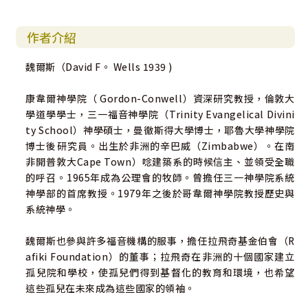
作者介紹
魏爾斯（David F。 Wells 1939 )
康韋爾神學院（ Gordon-Conwell）資深研究教授，倫敦大
學道學學士，三一福音神學院（Trinity Evangelical Divini
ty School）神學碩士，曼徹斯得大學博士，耶魯大學神學院
博士後研究員。出生於非洲的辛巴威（Zimbabwe）。在南
非開普敦大Cape Town）唸建築系的時候信主、並領受全職
的呼召。1965年成為公理會的牧師。曾擔任三一神學院系統
神學部的首席教授。1979年之後於哥韋爾神學院教授歷史與
系統神學。
魏爾斯也參與許多福音機構的服事，擔任拉飛奇基金伯會（R
afiki Foundation）的董事；拉飛奇在非洲的十個國家建立
孤兒院和學校，使孤兒們得到基督化的教育和環境，也希望
這些孤兒在未來成為這些國家的領袖。