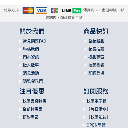
付款方式：
傳真刷卡、虛擬轉帳、郵
政劃撥、超商取貨付款
關於我們
商品快訊
常見問題FAQ
全館新品
聯絡我們
館長推薦
門市資訊
禮品專區
徵人啟事
校園書饗
消息活動
即將登場
隱私權政策
注目優惠
訂閱服務
校園書饗特惠
校園電子報
全部特惠案
《每日活水》
預約專區
《校園雜誌》
OPEN學習