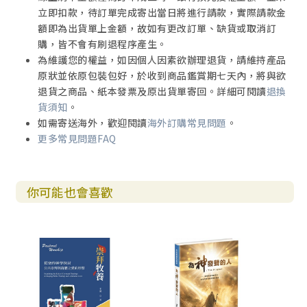
立即扣款，待訂單完成寄出當日將進行請款，實際請款金
額即為出貨單上金額，故如有更改訂單、缺貨或取消訂
購，皆不會有刷退程序產生。
為維護您的權益，如因個人因素欲辦理退貨，請維持產品
原狀並依原包裝包好，於收到商品鑑賞期七天內，將與欲
退貨之商品、紙本發票及原出貨單寄回。詳細可閱讀
退換
貨須知
。
如需寄送海外，歡迎閱讀
海外訂購常見問題
。
更多常見問題FAQ
你可能也會喜歡