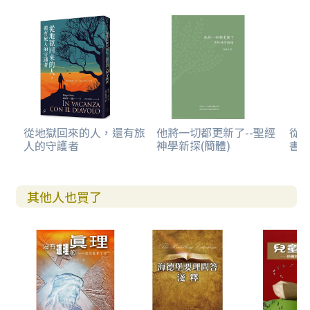
從地獄回來的人，還有旅
他將一切都更新了--聖經
從
人的守護者
神學新探(簡體)
書卷
其他人也買了