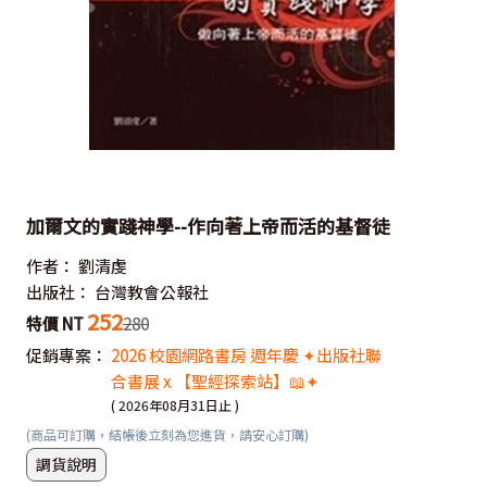
加爾文的實踐神學--作向著上帝而活的基督徒
作者：
劉清虔
出版社：
台灣教會公報社
252
特價 NT
280
促銷專案：
2026 校園網路書房 週年慶 ✦出版社聯
合書展 x 【聖經探索站】📖✦
( 2026年08月31日止 )
(商品可訂購，結帳後立刻為您進貨，請安心訂購)
調貨說明