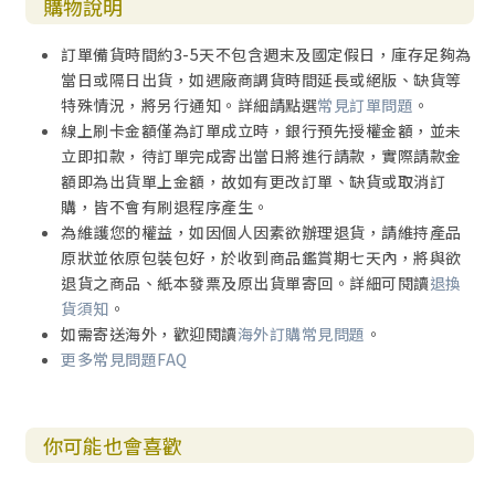
購物說明
訂單備貨時間約3-5天不包含週末及國定假日，庫存足夠為
當日或隔日出貨，如遇廠商調貨時間延長或絕版、缺貨等
特殊情況，將另行通知。詳細請點選
常見訂單問題
。
線上刷卡金額僅為訂單成立時，銀行預先授權金額，並未
立即扣款，待訂單完成寄出當日將進行請款，實際請款金
額即為出貨單上金額，故如有更改訂單、缺貨或取消訂
購，皆不會有刷退程序產生。
為維護您的權益，如因個人因素欲辦理退貨，請維持產品
原狀並依原包裝包好，於收到商品鑑賞期七天內，將與欲
退貨之商品、紙本發票及原出貨單寄回。詳細可閱讀
退換
貨須知
。
如需寄送海外，歡迎閱讀
海外訂購常見問題
。
更多常見問題FAQ
你可能也會喜歡