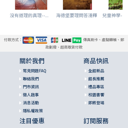
沒有道理的真理--...
海德堡要理問答淺釋
兒童神學--孩
付款方式：
傳真刷卡、虛擬轉帳、郵
政劃撥、超商取貨付款
關於我們
商品快訊
常見問題FAQ
全館新品
聯絡我們
館長推薦
門市資訊
禮品專區
徵人啟事
校園書饗
消息活動
即將登場
隱私權政策
注目優惠
訂閱服務