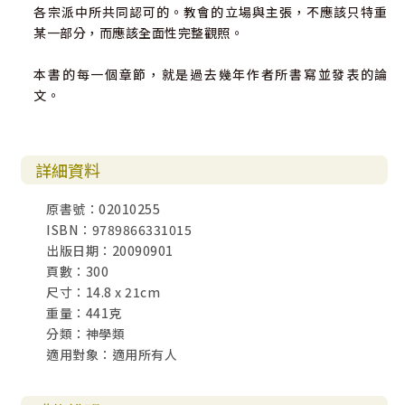
各宗派中所共同認可的。教會的立場與主張，不應該只特重
某一部分，而應該全面性完整觀照。
本書的每一個章節，就是過去幾年作者所書寫並發表的論
文。
詳細資料
原書號：02010255
ISBN：9789866331015
出版日期：20090901
頁數：300
尺寸：14.8 x 21cm
重量：441克
分類：神學類
適用對象：適用所有人