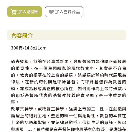
加入購物車
加入喜愛商品
內容簡介
300頁/14.8x21cm
過去幾年，無論在台灣或新馬，幾度聲嘶力竭強調正確教義
的重要性，在一個生態紛亂的現代教會中，其實是不容易
的。教會的根基在於上帝的話語，這話語於舊約時代展現為
律法，在新約時代則是耶穌基督；而耶穌基督作為教會的
頭，亦成為教會真正的核心所在。如何將作為上帝特殊啟示
的耶穌基督所代表的基督教教義確實呈現？是一件重要的
事。
改革宗神學，或稱歸正神學，強調上帝的三一性、在創造與
護理上的絕對主權，聖經的唯一性與絕對性，教會的本質在
上帝的話語和聖餐、並紀律與懲戒，信徒生活的嚴謹、恆忍
與順服，....。這些都是在基督信仰中最基本的教義，是應該在