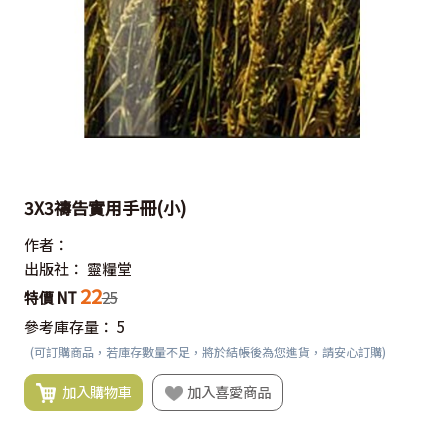
3X3禱告實用手冊(小)
作者：
出版社：
靈糧堂
22
特價 NT
25
參考庫存量：
5
(可訂購商品，若庫存數量不足，將於結帳後為您進貨，請安心訂購)
加入購物車
加入喜愛商品