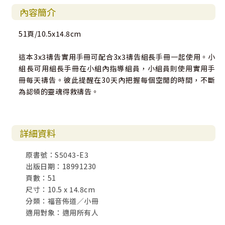
內容簡介
51頁/10.5x14.8cm
這本3x3禱告實用手冊可配合3x3禱告組長手冊一起使用。小
組長可用組長手冊在小組內指導組員，小組員則使用實用手
冊每天禱告。彼此提醒在30天內把握每個空閒的時間，不斷
為認領的靈魂得救禱告。
詳細資料
原書號：S5043-E3
出版日期：18991230
頁數：51
尺寸：10.5 x 14.8cm
分類：福音佈道／小冊
適用對象：適用所有人