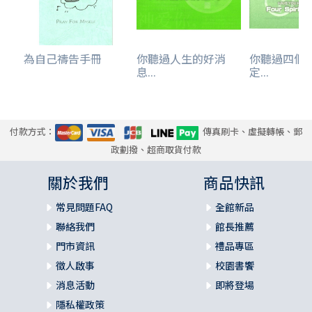
為自己禱告手冊
你聽過人生的好消
你聽過四個
息...
定...
付款方式：
傳真刷卡、虛擬轉帳、郵
政劃撥、超商取貨付款
關於我們
商品快訊
常見問題FAQ
全館新品
聯絡我們
館長推薦
門市資訊
禮品專區
徵人啟事
校園書饗
消息活動
即將登場
隱私權政策