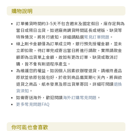
購物說明
訂單備貨時間約3-5天不包含週末及國定假日，庫存足夠為
當日或隔日出貨，如遇廠商調貨時間延長或絕版、缺貨等
特殊情況，將另行通知。詳細請點選
常見訂單問題
。
線上刷卡金額僅為訂單成立時，銀行預先授權金額，並未
立即扣款，待訂單完成寄出當日將進行請款，實際請款金
額即為出貨單上金額，故如有更改訂單、缺貨或取消訂
購，皆不會有刷退程序產生。
為維護您的權益，如因個人因素欲辦理退貨，請維持產品
原狀並依原包裝包好，於收到商品鑑賞期七天內，將與欲
退貨之商品、紙本發票及原出貨單寄回。詳細可閱讀
退換
貨須知
。
如需寄送海外，歡迎閱讀
海外訂購常見問題
。
更多常見問題FAQ
你可能也會喜歡