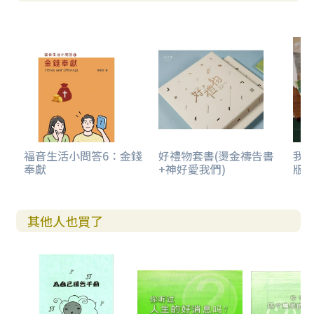
福音生活小問答6：金錢
好禮物套書(燙金禱告書
我
奉獻
+神好愛我們)
版)
其他人也買了