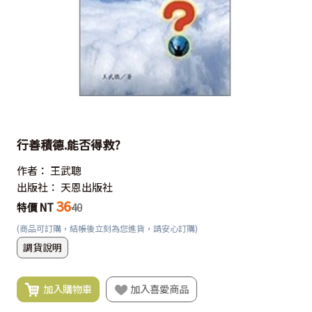
行善積德.能否得救?
作者：
王武聰
出版社：
天恩出版社
36
特價 NT
40
(商品可訂購，結帳後立刻為您進貨，請安心訂購)
調貨說明
加入購物車
加入喜愛商品