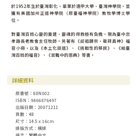
於1952年生於臺灣彰化，畢業於逢甲大學、臺灣神學院，並
獲有美國加州正道神學院（原臺福神學院）教牧學博士學
位。
對臺灣百姓心靈的重建、靈魂的得救極有負擔，現為臺中忠
孝路長老教會主任牧師。另著有《認祖歸宗‧敬拜真神》福
音小冊，以及《本土化談道》、《挑戰性的移民》、《給臺
灣百姓的福音》、《苦難中的恩典》等書。
詳細資料
原書號：60N002
ISBN：9866876497
出版日期：20071211
頁數：48
尺寸：14.5 x 16cm
排版方式：橫排
語言：繁體中文