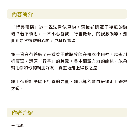
內容簡介
「行善積德」這一說法看似單純，背後卻隱藏了複雜的動
機？若不慎思，一不小心會被「行善抵罪」的觀念誤導，如
此則希望得救的心願，更難以實現。
你一直在行善嗎？來看看王武聰牧師在這本小冊裡，精彩剖
析真理，還原「行善」的美意。書中簡潔有力的論述，能夠
幫助你和你的親朋好友，真正地走上得救之道！
讓上帝的話語賜下行善的力量，讓耶穌的寶血帶你走上得救
之道。
作者介紹
王武聰