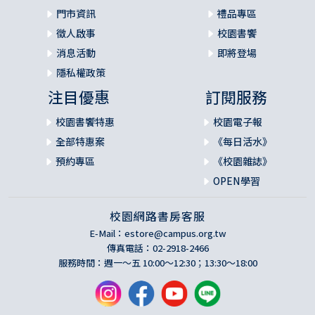
門市資訊
禮品專區
徵人啟事
校園書饗
消息活動
即將登場
隱私權政策
注目優惠
訂閱服務
校園書饗特惠
校園電子報
全部特惠案
《每日活水》
預約專區
《校園雜誌》
OPEN學習
校園網路書房客服
E-Mail：
estore@campus.org.tw
傳真電話：02-2918-2466
服務時間：週一～五 10:00～12:30；13:30～18:00