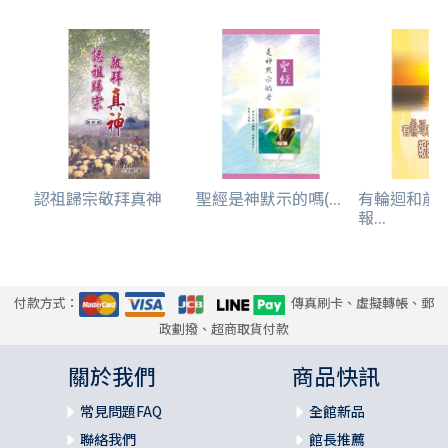
認祖歸宗敬拜真神
聖經是神默示的嗎(...
有輪迴和前
報...
付款方式：
傳真刷卡、虛擬轉帳、郵
政劃撥、超商取貨付款
關於我們
商品快訊
常見問題FAQ
全館新品
聯絡我們
館長推薦