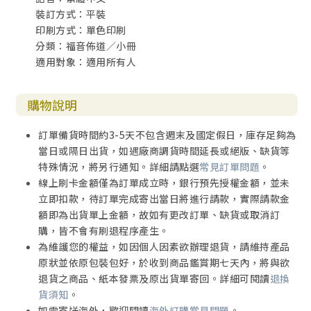
裝訂方式：平裝
印刷方式：單色印刷
分類：福音佈道／小冊
適用對象：適用所有人
購物說明
訂單備貨時間約3-5天不包含週末及國定假日，庫存足夠為
當日或隔日出貨，如遇廠商調貨時間延長或絕版、缺貨等
特殊情況，將另行通知。詳細請點選
常見訂單問題
。
線上刷卡金額僅為訂單成立時，銀行預先授權金額，並未
立即扣款，待訂單完成寄出當日將進行請款，實際請款金
額即為出貨單上金額，故如有更改訂單、缺貨或取消訂
購，皆不會有刷退程序產生。
為維護您的權益，如因個人因素欲辦理退貨，請維持產品
原狀並依原包裝包好，於收到商品鑑賞期七天內，將與欲
退貨之商品、紙本發票及原出貨單寄回。詳細可閱讀
退換
貨須知
。
如需寄送海外，歡迎閱讀
海外訂購常見問題
。