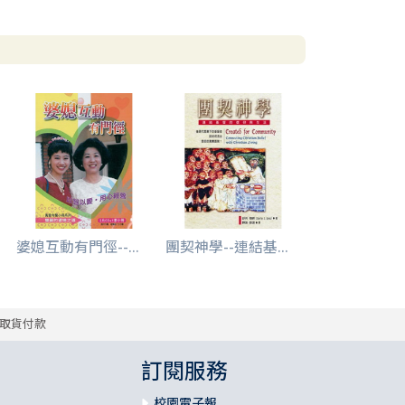
婆媳互動有門徑--...
團契神學--連結基...
取貨付款
訂閱服務
校園電子報