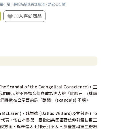
數量不足，將於結帳後為您進貨，請安心訂購)
加入喜愛商品
dal of the Evangelical Conscience)，正
我們展示的不是福音信息成為世人的「絆腳石」(林前
暴露在公眾面前是「醜聞」(scandals) 不絕。
aren)、魏樂德 (Dallas Willard)及甘普路 (To
其一的代表，他在本書第一章指出美國福音信仰群體佔更正
觀方面，與未信人士卻分別不大。那些宣稱重生得救