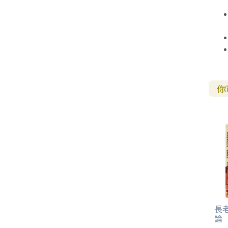
其 他 中 外 文 聖 經
新 約 歷 史 書
青 少 年
靈 恩
研 經 材 料
詩 、 散 文
福 音 包 裝 用 品
聖 經 故 事
約 拿 書
約 翰 福 音
加 拉 太 書
雅 各 書
啟 示 錄
信 徒 神 學
福 音 明 信 片 . 書 籤
成 人
教 育
兒 童 教 材
劇 本 遊 戲
福 音 文 具 雜 貨
聖 經 神 學
彌 迦 書
以 弗 所 書
彼 得 前 書
使 徒 行 傳
靈 界
福 音 季 節 卡
職 業
文 字 工 作
青 少 年 教 材
兒 童 故 事 C D
偽 經 次 經
那 鴻 書
腓 立 比 書
彼 得 後 書
福 音 小 禮 卡
特 殊 問 題
小 組 教 會
幼 稚 教 材
畫 冊
哈 巴 谷 書
歌 羅 西 書
約 翰 壹 、 貳 、 參 書
你
其 他 福 音 卡 片
生 活 教 導
成 人 教 材
西 番 雅 書
帖 撒 羅 尼 迦 前 後
猶 大 書
主 日 學 教 材
哈 該 書
提 摩 太 前 後
歸 納 法 研 經
撒 迦 利 亞 書
提 多 書
紙 品
瑪 拉 基 書
腓 利 門 書
教 牧 書 信
長
論