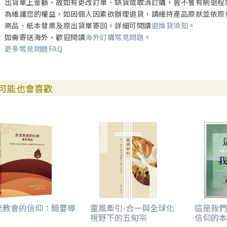
出貨單上金額，故如有更改訂單、缺貨或取消訂購，皆不會有刷退程
為維護您的權益，如因個人因素欲辦理退貨，請維持產品原狀並依原
商品、紙本發票及原出貨單寄回。詳細可閱讀
退換貨須知
。
如需寄送海外，歡迎閱讀
海外訂購常見問題
。
更多常見問題FAQ
可能也會喜歡
老教會的信仰：簡要導
靈風牽引-合一與全球化
這是我們
視野下的五旬宗
信仰的本