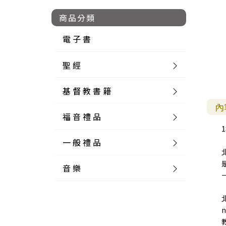
商品分類
電 子 書
聖 經
基 督 教 書 籍
新 舊 約 聖 經
內
福 音 禮 品
簡 體 聖 經
聖 經 論 叢
和 合 本
1
一 般 禮 品
英 文 聖 經
神 學 類
福 音 飾 品 配 件
和 合 本 標 點
參 考 書 工 具 書
音 樂
外 文 聖 經
實 踐 神 學
福 音 家 飾 用 品
一 般 卡 片
新 標 點 和 合 本
K J V
摩 西 五 經
系 統 神 學
福 音 項 鍊
讀 經 法
中 外 文 聖 經
教 會 歷 史
福 音 生 活 雜 貨
一 般 文 具
詩 本 樂 譜
和 合 本 修 訂 版
E S V
歷 史 書
神 、 創 造
宣 教 差 傳
福 音 耳 環 / 耳 夾
福 音 桌 飾 品
萬 用 卡
釋 經 法
創 世 記
註 釋 本 聖 經
生 命 造 就
福 音 食 器 廚 房
食 器 廚 房
C D
現 代 中 文 譯 本
G N B
和 合 本 / N I V
舊 約 註 釋
基 督
社 會 參 與
歷 史
福 音 手 環 / 手 鍊
福 音 布 軸 掛 畫
福 音 服 飾 布 品
貼 紙
日 記 . 筆 記
音 樂 叢 書
聖 經 概 論
出 埃 及 記
約 書 亞 記