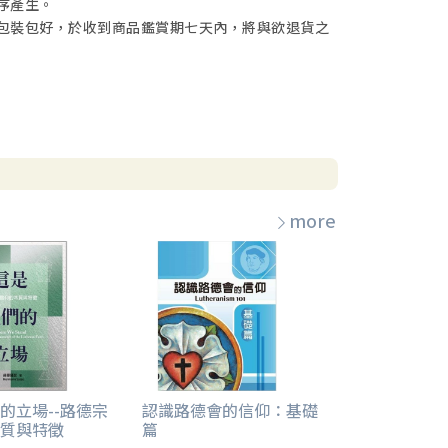
序產生。
包裝包好，於收到商品鑑賞期七天內，將與欲退貨之
more
的立場--路德宗
認識路德會的信仰：基礎
質與特徵
篇