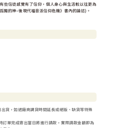
有些信徒感覺有了信仰，個人身心與生活較以往更為
孤獨的神–後現代福音派信仰危機》書內的論述)。
日出貨，如遇廠商調貨時間延長或絕版、缺貨等特殊
待訂單完成寄出當日將進行請款，實際請款金額即為