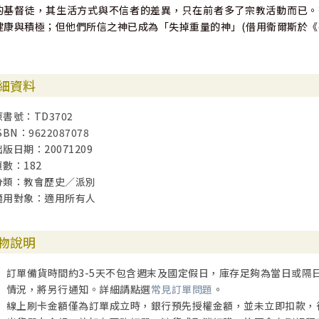
的基督徒，其生活方式與不信者的差異，只在前者多了宗教活動而已。
健康與積極；但他們所信之神已成為「失掉重量的神」(借用衛爾斯於《
細資料
原書號：TD3702
SBN：9622087078
出版日期：20071209
頁數：182
分類：教會歷史／派別
適用對象：適用所有人
物說明
訂單備貨時間約3-5天不包含週末及國定假日，庫存足夠為當日或隔
情況，將另行通知。詳細請點選
常見訂單問題
。
線上刷卡金額僅為訂單成立時，銀行預先授權金額，並未立即扣款，