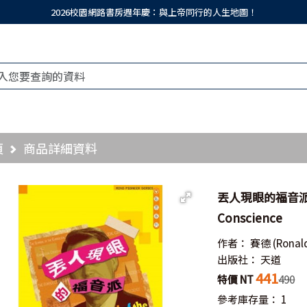
2026校園網路書房週年慶：與上帝同行的人生地圖！
頁
商品詳細資料
丟人現眼的福音派／The
Conscience
作者：
賽德
(Ronald
出版社：
天道
441
特價 NT
490
參考庫存量：
1