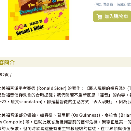
(可訂購商品，若庫存
加入購物車
容簡介
82頁 /
北美福音派學者賽德 (Ronald Sider) 的著作：《丟人現眼的福音派》(The Scan
是對福音信仰教會的合時提醒；我們倘若不重新反思「福音」的內容，
一23，原文scandalon)，卻是基督徒的生活方式「丟人現眼」，因為我們
北美福音派部分領袖，如賽德、葛尼斯 (Os Guinness)、麥拉倫 (Brian McL
ny Campolo) 等，已就此反省及批判當前的信仰危機。賽德正是
教的大多數，但同時發現這些有重生宗教經驗的信徒，在世界觀與價值