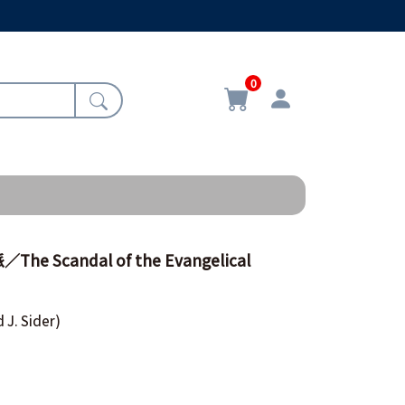
0
 Scandal of the Evangelical
 J. Sider)