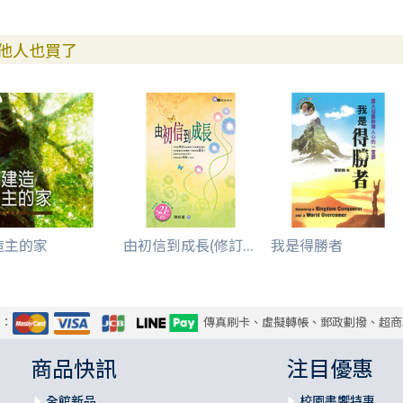
他人也買了
造主的家
由初信到成長(修訂...
我是得勝者
式：
傳真刷卡、虛擬轉帳、郵政劃撥、超商
商品快訊
注目優惠
全館新品
校園書饗特惠