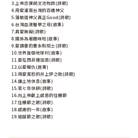
3.上帝忠僕胡文池牧師(詩歌)
4.用愛灌溉台灣的百歲神父
5.蒲敏道神父真正Good(詩歌)
6.台灣血液醫學之母(故事)
7.真愛無礙(詩歌)
8.攏係為著趣味啦(故事)
9.愛讀書的曹永和院士(詩歌)
10.世界是個地球村(故事)
11.愛在西非連加恩(詩歌)
12.以愛報仇(故事)
13.用愛寬恕的井上伊之助(詩歌)
14.讓土地休息(故事)
15.第七年休耕(詩歌)
16.向上帝獻上感恩的住棚節
17.住棚節之歌(詩歌)
18.感謝的一年(故事)
19.逾越節之歌(詩歌)