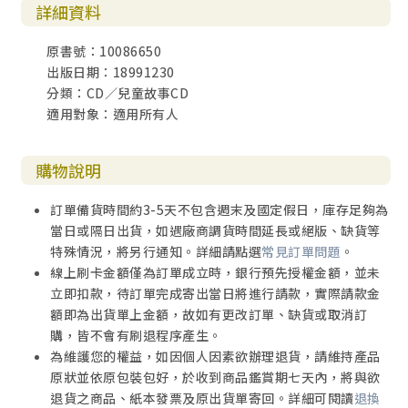
詳細資料
原書號：10086650
出版日期：18991230
分類：CD／兒童故事CD
適用對象：適用所有人
購物說明
訂單備貨時間約3-5天不包含週末及國定假日，庫存足夠為
當日或隔日出貨，如遇廠商調貨時間延長或絕版、缺貨等
特殊情況，將另行通知。詳細請點選
常見訂單問題
。
線上刷卡金額僅為訂單成立時，銀行預先授權金額，並未
立即扣款，待訂單完成寄出當日將進行請款，實際請款金
額即為出貨單上金額，故如有更改訂單、缺貨或取消訂
購，皆不會有刷退程序產生。
為維護您的權益，如因個人因素欲辦理退貨，請維持產品
原狀並依原包裝包好，於收到商品鑑賞期七天內，將與欲
退貨之商品、紙本發票及原出貨單寄回。詳細可閱讀
退換