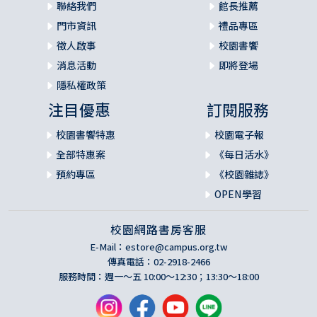
聯絡我們
館長推薦
門市資訊
禮品專區
徵人啟事
校園書饗
消息活動
即將登場
隱私權政策
注目優惠
訂閱服務
校園書饗特惠
校園電子報
全部特惠案
《每日活水》
預約專區
《校園雜誌》
OPEN學習
校園網路書房客服
E-Mail：
estore@campus.org.tw
傳真電話：02-2918-2466
服務時間：週一～五 10:00～12:30；13:30～18:00