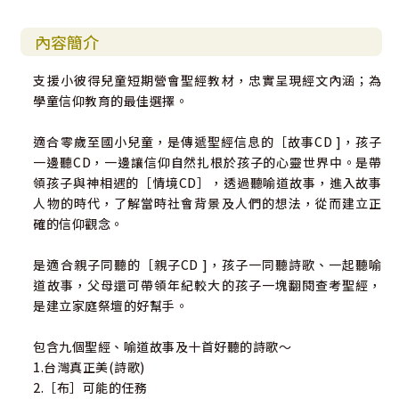
內容簡介
支援小彼得兒童短期營會聖經教材，忠實呈現經文內涵；為
學童信仰教育的最佳選擇。
適合零歲至國小兒童，是傳遞聖經信息的［故事CD ]，孩子
一邊聽CD，一邊讓信仰自然扎根於孩子的心靈世界中。是帶
領孩子與神相遇的［情境CD］，透過聽喻道故事，進入故事
人物的時代，了解當時社會背景及人們的想法，從而建立正
確的信仰觀念。
是適合親子同聽的［親子CD ]，孩子一同聽詩歌、一起聽喻
道故事，父母還可帶領年紀較大的孩子一塊翻閱查考聖經，
是建立家庭祭壇的好幫手。
包含九個聖經、喻道故事及十首好聽的詩歌～
1.台灣真正美(詩歌)
2.［布］可能的任務