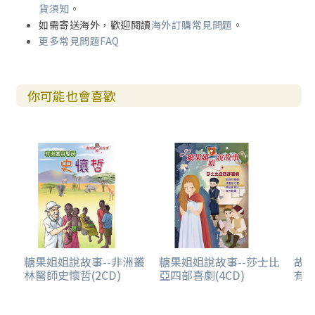
貨須知
。
如需寄送海外，歡迎閱讀
海外訂購常見問題
。
更多常見問題FAQ
你可能也會喜歡
糖果姐姐說故事--非洲叢
糖果姐姐說故事--莎士比
故事
林醫師史懷哲(2CD)
亞四部喜劇(4CD)
有聲