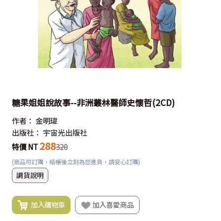
糖果姐姐說故事--非洲叢林醫師史懷哲(2CD)
作者：
金明瑋
出版社：
宇宙光出版社
288
特價 NT
320
(商品可訂購，結帳後立刻為您進貨，請安心訂購)
調貨說明
加入購物車
加入喜愛商品