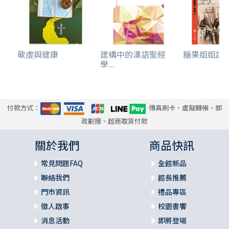
敬虔與健康
建構中的漢語聖經
糖果姐姐說故事
學...
付款方式：
傳真刷卡、虛擬轉帳、郵
政劃撥、超商取貨付款
關於我們
商品快訊
常見問題FAQ
全館新品
聯絡我們
館長推薦
門市資訊
禮品專區
徵人啟事
校園書饗
消息活動
即將登場