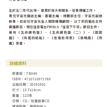
生於五○年代台灣。 畢業於政大新聞系，從事傳播工作。
曾任宇宙光雜誌主編、書籍主編、視聽部主任、宇宙光副總
幹事。目前任宇宙光全人關懷機構顧問。 以丁莉的藝名主持
廣播節目，現任佳音電台FM90.9「佳音下午茶」節目主持。
著有《生命調色盤》、《生命調色盤〈二〉》、《甜甜
圈》、《有篷的紙船》、《愈看愈得意》《張曉風》《飛
鷹》等書。
詳細資料
原書號：TB049
ISBN：4710716971780
出版日期：20191001
尺寸：13.7x19cm
重量：123克
分類：CD／兒童故事CD
適用對象：適用所有人