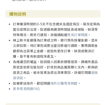
購物說明
訂單備貨時間約3-5天不包含週末及國定假日，庫存足夠為
當日或隔日出貨，如遇廠商調貨時間延長或絕版、缺貨等
特殊情況，將另行通知。詳細請點選
常見訂單問題
。
線上刷卡金額僅為訂單成立時，銀行預先授權金額，並未
立即扣款，待訂單完成寄出當日將進行請款，實際請款金
額即為出貨單上金額，故如有更改訂單、缺貨或取消訂
購，皆不會有刷退程序產生。
為維護您的權益，如因個人因素欲辦理退貨，請維持產品
原狀並依原包裝包好，於收到商品鑑賞期七天內，將與欲
退貨之商品、紙本發票及原出貨單寄回。詳細可閱讀
退換
貨須知
。
如需寄送海外，歡迎閱讀
海外訂購常見問題
。
更多常見問題FAQ