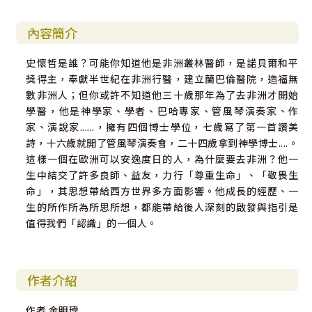
內容簡介
史懷哲是誰？可能你知道他是非洲叢林醫師，是諾貝爾和平
獎得主，奉獻半世紀在非洲行醫，建立蘭巴倫醫院，造福無
數非洲人；但你或許不知道他三十歲那年為了去非洲才開始
學醫，他是神學家、學者、巴哈專家、管風琴演奏家、作
家、演說家......，擁有四個博士學位，七歲寫了第一首讚美
詩，十六歲就開了管風琴演奏會，二十四歲拿到神學博士....。
這樣一個在歐洲可以安逸度日的人，為什麼要去非洲？他一
生中結交了許多良師、益友，力行「尊重生命」、「敬畏生
命」，其思想帶給西方世界多方面影響。他成長的經歷、一
生的所作所為所思所想，都能帶給後人深刻的啟發與指引是
值得我們「認識」的一個人。
作者介紹
作者 金明瑋