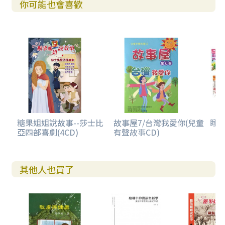
你可能也會喜歡
糖果姐姐說故事--莎士比
故事屋7/台灣我愛你(兒童
睡夢
亞四部喜劇(4CD)
有聲故事CD)
其他人也買了