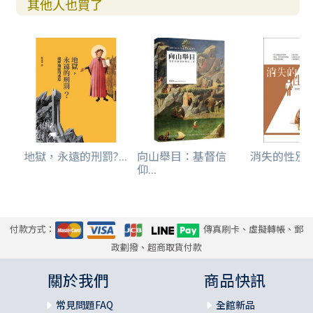
其他人也買了
地獄，永遠的刑罰?...
向山舉目：基督信
消失的性別界限
仰...
付款方式：
傳真刷卡、虛擬轉帳、郵
政劃撥、超商取貨付款
關於我們
商品快訊
常見問題FAQ
全館新品