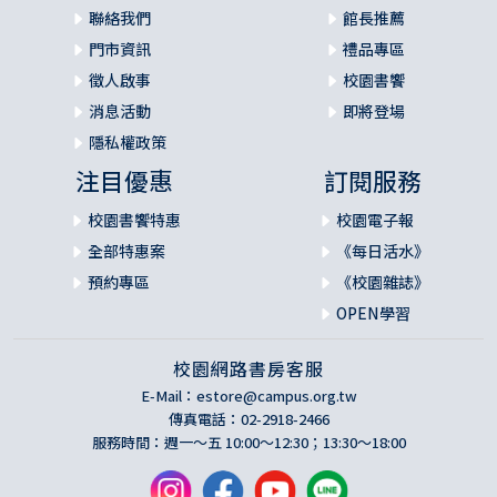
聯絡我們
館長推薦
門市資訊
禮品專區
徵人啟事
校園書饗
消息活動
即將登場
隱私權政策
注目優惠
訂閱服務
校園書饗特惠
校園電子報
全部特惠案
《每日活水》
預約專區
《校園雜誌》
OPEN學習
校園網路書房客服
E-Mail：
estore@campus.org.tw
傳真電話：02-2918-2466
服務時間：週一～五 10:00～12:30；13:30～18:00