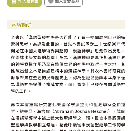
加入購物車
加入喜愛商品
內容簡介
全書以「漢語聖經神學是否可能？」這一提問展開自己的探
索與思考。為達及此目的，首先本書試圖對二十世紀90年代
開始在中國大陸學術界興起的「漢語神學」思潮作出反思，
在綜述出版文獻的基礎上認為，漢語神學要真正對漢語世界
的神學發揮作用乃至在整個世界的神學中取得一席之地，其
推陳出新之本是尚處建構中的漢語神學。其次本書將研究的
對象聚焦在聖經的漢譯歷史上，認為聖經漢語譯本本身不僅
為漢語神學提供了權威文本，而且實際上已經在展開漢語神
學的工作。
再次本書重點研究當代美國保守派拉比和聖經學家亞伯拉
罕‧約書亞‧海舍爾（Abraham Joshua Heschel），試圖
在漢語聖經學中補上猶太教聖經學之一環。最後本書將漢語
聖經學與教學相互勾連，藉此呼籲從事漢語聖經學工作的學