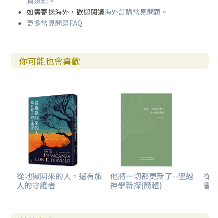
貨須知
。
如需寄送海外，歡迎閱讀
海外訂購常見問題
。
更多常見問題FAQ
你可能也會喜歡
從地獄回來的人，還有旅
他將一切都更新了--聖經
從
人的守護者
神學新探(簡體)
書卷