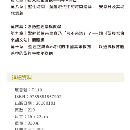
第八章｜聖化時間：超越現代性的時間建築——安息日及其現
代意義
第四編：漢語聖經學與教學
第九章｜聖經希伯來語真乃「習不來語」？——讀《聖經希伯
來語文法》簡體版
第十章｜聖經正典與e時代的中國高等教育——以通識教育體
系中的聖經學教學為例
詳細資料
原書號：T110
ISBN：9789881867902
出版日期：20160101
頁數：210
尺寸：15 x 23cm
重量：310克
排版方式：橫排