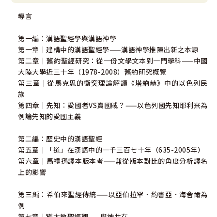
導言
第一編：漢語聖經學與漢語神學
第一章｜建構中的漢語聖經學——漢語神學推陳出新之本源
第二章｜舊約聖經研究：從一份文學文本到一門學科——中國
大陸大學近三十年（1978-2008）舊約研究概覽
第三章｜從馬克思的衝突理論解讀《塔納赫》中的以色列民
族
第四章｜先知：愛國者VS賣國賊？——以色列國先知耶利米為
例論先知的愛國主義
第二編：歷史中的漢語聖經
第五章｜「道」在漢語中的一千三百七十年（635-2005年）
第六章｜馬禮遜譯本版本考——兼從版本對比的角度分析譯名
上的影響
第三編：希伯來聖經傳統——以亞伯拉罕．約書亞．海舍爾為
例
第七章｜猶太教聖經觀——與神共在