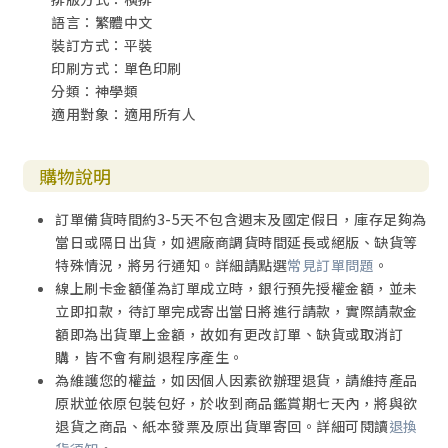
語言：繁體中文
裝訂方式：平裝
印刷方式：單色印刷
分類：神學類
適用對象：適用所有人
購物說明
訂單備貨時間約3-5天不包含週末及國定假日，庫存足夠為
當日或隔日出貨，如遇廠商調貨時間延長或絕版、缺貨等
特殊情況，將另行通知。詳細請點選
常見訂單問題
。
線上刷卡金額僅為訂單成立時，銀行預先授權金額，並未
立即扣款，待訂單完成寄出當日將進行請款，實際請款金
額即為出貨單上金額，故如有更改訂單、缺貨或取消訂
購，皆不會有刷退程序產生。
為維護您的權益，如因個人因素欲辦理退貨，請維持產品
原狀並依原包裝包好，於收到商品鑑賞期七天內，將與欲
退貨之商品、紙本發票及原出貨單寄回。詳細可閱讀
退換