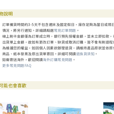
物說明
訂單備貨時間約3-5天不包含週末及國定假日，庫存足夠為當日或隔
情況，將另行通知。詳細請點選
常見訂單問題
。
線上刷卡金額僅為訂單成立時，銀行預先授權金額，並未立即扣款，
出貨單上金額，故如有更改訂單、缺貨或取消訂購，皆不會有刷退程
為維護您的權益，如因個人因素欲辦理退貨，請維持產品原狀並依原
商品、紙本發票及原出貨單寄回。詳細可閱讀
退換貨須知
。
如需寄送海外，歡迎閱讀
海外訂購常見問題
。
更多常見問題FAQ
可能也會喜歡