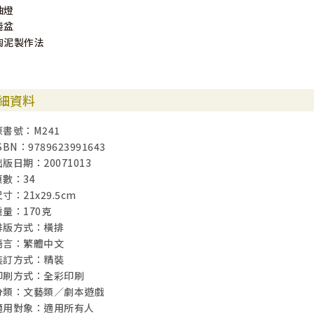
油燈
捲盆
陶泥製作法
細資料
原書號：M241
SBN：9789623991643
出版日期：20071013
頁數：34
寸：21x29.5cm
重量：170克
排版方式：橫排
語言：繁體中文
裝訂方式：精裝
印刷方式：全彩印刷
分類：文藝類／劇本遊戲
適用對象：適用所有人