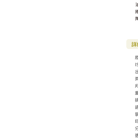
詳
I
尺