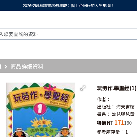
2026校園網路書房週年慶：與上帝同行的人生地圖！
頁
商品詳細資料
玩勞作.學聖經(1)
作者：
出版社：
海天書樓
書系：
幼兒與兒童
171
特價 NT
190
參考庫存量：
1