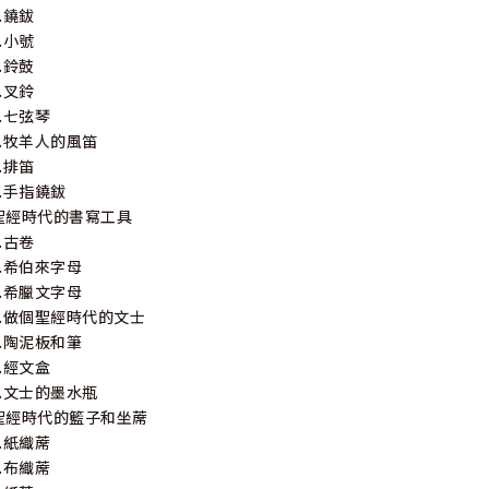
1.鐃鈸
2.小號
3.鈴鼓
4.叉鈴
5.七弦琴
6.牧羊人的風笛
7.排笛
8.手指鐃鈸
聖經時代的書寫工具
1.古卷
2.希伯來字母
3.希臘文字母
4.做個聖經時代的文士
5.陶泥板和筆
6.經文盒
7.文士的墨水瓶
聖經時代的籃子和坐蓆
1.紙織蓆
2.布織蓆