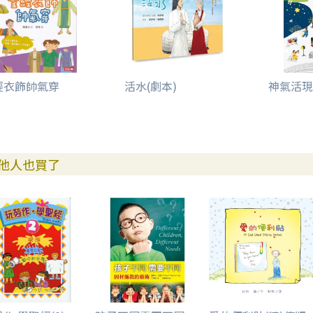
經衣飾帥氣穿
活水(劇本)
神氣活現
他人也買了