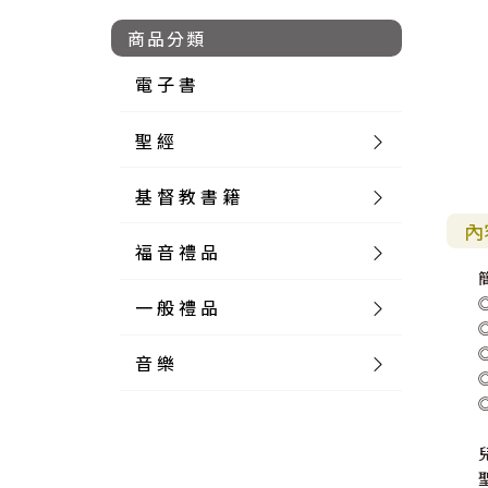
商品分類
電 子 書
聖 經
基 督 教 書 籍
新 舊 約 聖 經
內
福 音 禮 品
簡 體 聖 經
聖 經 論 叢
和 合 本
一 般 禮 品
英 文 聖 經
神 學 類
福 音 飾 品 配 件
和 合 本 標 點
參 考 書 工 具 書
音 樂
外 文 聖 經
實 踐 神 學
福 音 家 飾 用 品
一 般 卡 片
新 標 點 和 合 本
K J V
摩 西 五 經
系 統 神 學
福 音 項 鍊
讀 經 法
中 外 文 聖 經
教 會 歷 史
福 音 生 活 雜 貨
一 般 文 具
詩 本 樂 譜
和 合 本 修 訂 版
E S V
歷 史 書
神 、 創 造
宣 教 差 傳
福 音 耳 環 / 耳 夾
福 音 桌 飾 品
萬 用 卡
釋 經 法
創 世 記
註 釋 本 聖 經
生 命 造 就
福 音 食 器 廚 房
食 器 廚 房
C D
現 代 中 文 譯 本
G N B
和 合 本 / N I V
舊 約 註 釋
基 督
社 會 參 與
歷 史
福 音 手 環 / 手 鍊
福 音 布 軸 掛 畫
福 音 服 飾 布 品
貼 紙
日 記 . 筆 記
音 樂 叢 書
聖 經 概 論
出 埃 及 記
約 書 亞 記