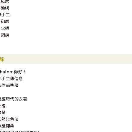
3.紙蓆
4.漁網
紙手工
1.御扇
2.火把
3.鎖鍊
錄
Shalom你好！
小手工傳信息
製作前準備
聖經時代的衣著
外袍
腰帶
天然染色法
線織腰帶