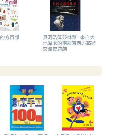
的方百部
貝河浩蕩莎林華--來自大
地深處的兩部東西方藝術
交流史詩劇