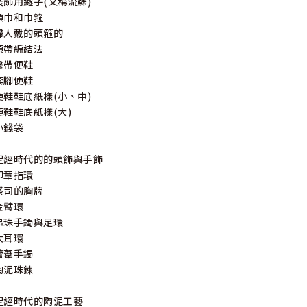
裝飾用繸子(又稱流蘇)
頭巾和巾箍
婦人戴的頭箍的
頭帶編結法
繫帶便鞋
套腳便鞋
便鞋鞋底紙樣(小、中)
便鞋鞋底紙樣(大)
小錢袋
聖經時代的的頭飾與手飾
印章指環
祭司的胸牌
金臂環
串珠手鐲與足環
大耳環
蘆葦手鐲
陶泥珠鍊
聖經時代的陶泥工藝