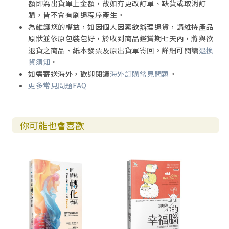
額即為出貨單上金額，故如有更改訂單、缺貨或取消訂
購，皆不會有刷退程序產生。
為維護您的權益，如因個人因素欲辦理退貨，請維持產品
原狀並依原包裝包好，於收到商品鑑賞期七天內，將與欲
退貨之商品、紙本發票及原出貨單寄回。詳細可閱讀
退換
貨須知
。
如需寄送海外，歡迎閱讀
海外訂購常見問題
。
更多常見問題FAQ
你可能也會喜歡