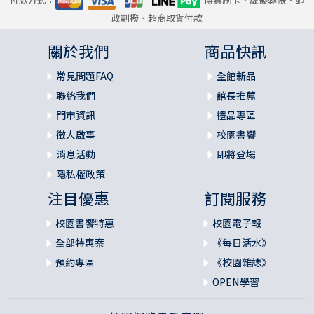
政劃撥、超商取貨付款
關於我們
商品快訊
常見問題FAQ
全館新品
聯絡我們
館長推薦
門市資訊
禮品專區
徵人啟事
校園書饗
消息活動
即將登場
隱私權政策
注目優惠
訂閱服務
校園書饗特惠
校園電子報
全部特惠案
《每日活水》
預約專區
《校園雜誌》
OPEN學習