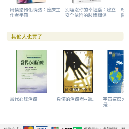
用情緒轉化情緒：臨床工
別埋沒你的幸福腦：建立
母親
作者手冊
安全依附的肢體關係
響走
其他人也買了
當代心理治療
負傷的治療者--當...
宇宙這麼大
是...
付款方式：
傳真刷卡、虛擬轉帳、郵