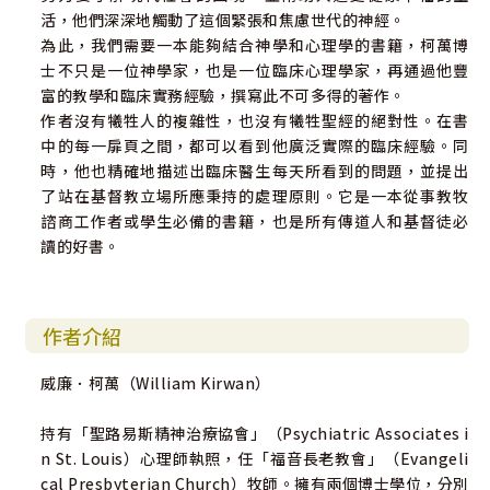
活，他們深深地觸動了這個緊張和焦慮世代的神經。
為此，我們需要一本能夠結合神學和心理學的書籍，柯萬博
士不只是一位神學家，也是一位臨床心理學家，再通過他豐
富的教學和臨床實務經驗，撰寫此不可多得的著作。
作者沒有犧牲人的複雜性，也沒有犧牲聖經的絕對性。在書
中的每一扉頁之間，都可以看到他廣泛實際的臨床經驗。同
時，他也精確地描述出臨床醫生每天所看到的問題，並提出
了站在基督教立場所應秉持的處理原則。它是一本從事教牧
諮商工作者或學生必備的書籍，也是所有傳道人和基督徒必
讀的好書。
作者介紹
威廉．柯萬（William Kirwan）
持有「聖路易斯精神治療協會」（Psychiatric Associates i
n St. Louis）心理師執照，任「福音長老教會」（Evangeli
cal Presbyterian Church）牧師。擁有兩個博士學位，分別