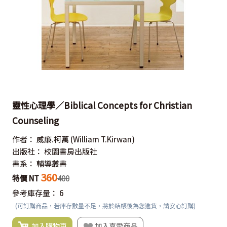
靈性心理學／Biblical Concepts for Christian
Counseling
作者：
威廉.柯萬
(William T.Kirwan)
出版社：
校園書房出版社
書系：
輔導叢書
360
特價 NT
400
參考庫存量：
6
(可訂購商品，若庫存數量不足，將於結帳後為您進貨，請安心訂購)
加入購物車
加入喜愛商品