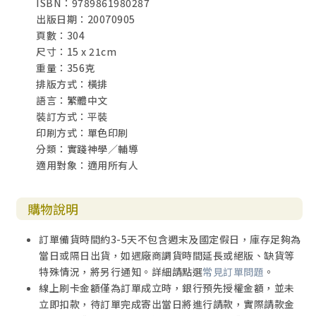
ISBN：9789861980287
出版日期：20070905
頁數：304
尺寸：15 x 21cm
重量：356克
排版方式：橫排
語言：繁體中文
裝訂方式：平裝
印刷方式：單色印刷
分類：實踐神學／輔導
適用對象：適用所有人
購物說明
訂單備貨時間約3-5天不包含週末及國定假日，庫存足夠為
當日或隔日出貨，如遇廠商調貨時間延長或絕版、缺貨等
特殊情況，將另行通知。詳細請點選
常見訂單問題
。
線上刷卡金額僅為訂單成立時，銀行預先授權金額，並未
立即扣款，待訂單完成寄出當日將進行請款，實際請款金