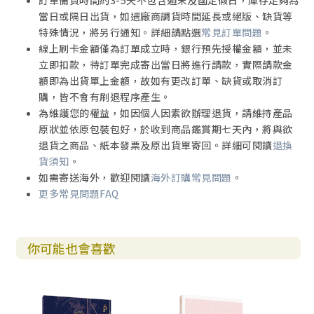
訂單備貨時間約3-5天不包含週末及國定假日，庫存足夠為
當日或隔日出貨，如遇廠商調貨時間延長或絕版、缺貨等
特殊情況，將另行通知。詳細請點選
常見訂單問題
。
線上刷卡金額僅為訂單成立時，銀行預先授權金額，並未
立即扣款，待訂單完成寄出當日將進行請款，實際請款金
額即為出貨單上金額，故如有更改訂單、缺貨或取消訂
購，皆不會有刷退程序產生。
為維護您的權益，如因個人因素欲辦理退貨，請維持產品
原狀並依原包裝包好，於收到商品鑑賞期七天內，將與欲
退貨之商品、紙本發票及原出貨單寄回。詳細可閱讀
退換
貨須知
。
如需寄送海外，歡迎閱讀
海外訂購常見問題
。
更多常見問題FAQ
你可能也會喜歡