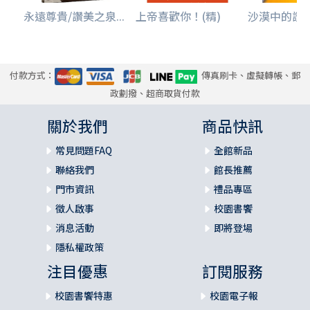
永遠尊貴/讚美之泉...
上帝喜歡你！(精)
沙漠中的讚美/
付款方式：
傳真刷卡、虛擬轉帳、郵
政劃撥、超商取貨付款
關於我們
商品快訊
常見問題FAQ
全館新品
聯絡我們
館長推薦
門市資訊
禮品專區
徵人啟事
校園書饗
消息活動
即將登場
隱私權政策
注目優惠
訂閱服務
校園書饗特惠
校園電子報