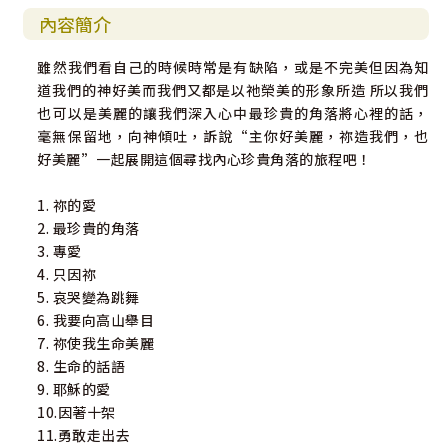
內容簡介
雖然我們看自己的時候時常是有缺陷，或是不完美但因為知
道我們的神好美而我們又都是以祂榮美的形象所造 所以我們
也可以是美麗的讓我們深入心中最珍貴的角落將心裡的話，
毫無保留地，向神傾吐，訴說“主你好美麗，祢造我們，也
好美麗”一起展開這個尋找內心珍貴角落的旅程吧！
1. 祢的愛
2. 最珍貴的角落
3. 專愛
4. 只因祢
5. 哀哭變為跳舞
6. 我要向高山舉目
7. 祢使我生命美麗
8. 生命的話語
9. 耶穌的愛
10.因著十架
11.勇敢走出去