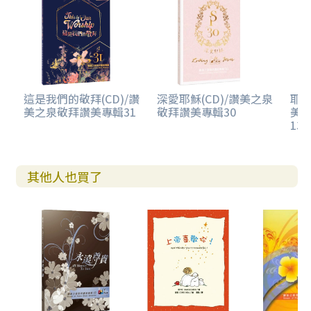
這是我們的敬拜(CD)/讚
深愛耶穌(CD)/讚美之泉
耶
美之泉敬拜讚美專輯31
敬拜讚美專輯30
美
13 
其他人也買了