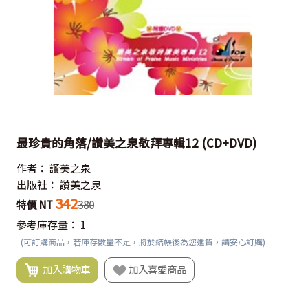
最珍貴的角落/讚美之泉敬拜專輯12 (CD+DVD)
作者：
讚美之泉
出版社：
讚美之泉
342
特價 NT
380
參考庫存量：
1
(可訂購商品，若庫存數量不足，將於結帳後為您進貨，請安心訂購)
加入購物車
加入喜愛商品